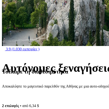
3.9
(1.030 εμπειρίες )
Αυτόνομες ξεναγήσει
Τσέκαρε τη διαθεσιμότητα
Αποκαλύψτε το μαγευτικό παρελθόν της Αθήνας με μια αυτο-οδηγο
2 επιλογές
• από
6,34 $