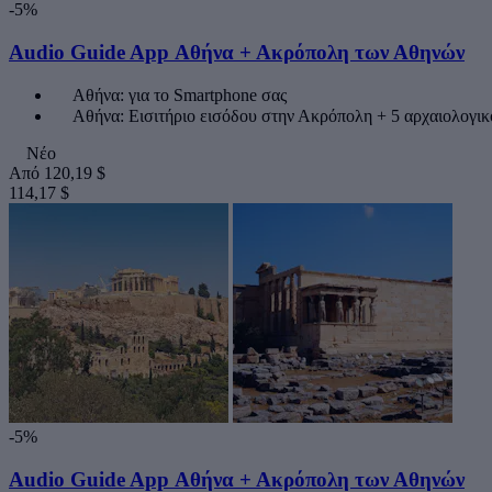
-5%
Audio Guide App Αθήνα + Ακρόπολη των Αθηνών
Αθήνα: για το Smartphone σας
Αθήνα: Εισιτήριο εισόδου στην Ακρόπολη + 5 αρχαιολογικ
Νέο
Από
120,19 $
114,17 $
-5%
Audio Guide App Αθήνα + Ακρόπολη των Αθηνών