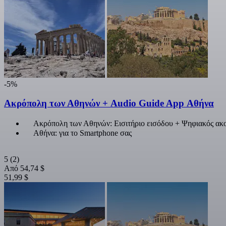
-5%
Ακρόπολη των Αθηνών + Audio Guide App Αθήνα
Ακρόπολη των Αθηνών: Εισιτήριο εισόδου + Ψηφιακός ακ
Αθήνα: για το Smartphone σας
5
(2)
Από
54,74 $
51,99 $