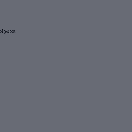
οί χώροι