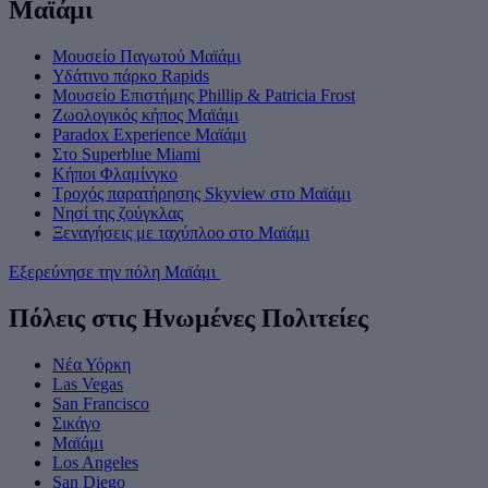
Μαϊάμι
Μουσείο Παγωτού Μαϊάμι
Υδάτινο πάρκο Rapids
Μουσείο Επιστήμης Phillip & Patricia Frost
Ζωολογικός κήπος Μαϊάμι
Paradox Experience Μαϊάμι
Στο Superblue Miami
Κήποι Φλαμίνγκο
Τροχός παρατήρησης Skyview στο Μαϊάμι
Νησί της ζούγκλας
Ξεναγήσεις με ταχύπλοο στο Μαϊάμι
Εξερεύνησε την πόλη Μαϊάμι
Πόλεις στις Ηνωμένες Πολιτείες
Νέα Υόρκη
Las Vegas
San Francisco
Σικάγο
Μαϊάμι
Los Angeles
San Diego