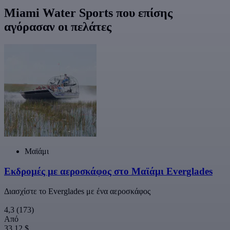
Miami Water Sports που επίσης
αγόρασαν οι πελάτες
Μαϊάμι
Εκδρομές με αεροσκάφος στο Μαϊάμι Everglades
Διασχίστε το Everglades με ένα αεροσκάφος
4,3
(173)
Από
33,12 $