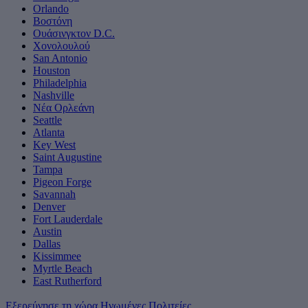
Orlando
Βοστόνη
Ουάσινγκτον D.C.
Χονολουλού
San Antonio
Houston
Philadelphia
Nashville
Νέα Ορλεάνη
Seattle
Atlanta
Key West
Saint Augustine
Tampa
Pigeon Forge
Savannah
Denver
Fort Lauderdale
Austin
Dallas
Kissimmee
Myrtle Beach
East Rutherford
Εξερεύνησε τη χώρα Ηνωμένες Πολιτείες