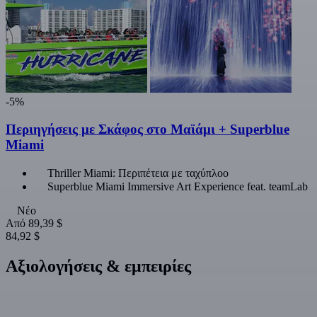
-5%
Περιηγήσεις με Σκάφος στο Μαϊάμι + Superblue
Miami
Thriller Miami: Περιπέτεια με ταχύπλοο
Superblue Miami Immersive Art Experience feat. teamLab
Νέο
Από
89,39 $
84,92 $
Αξιολογήσεις & εμπειρίες