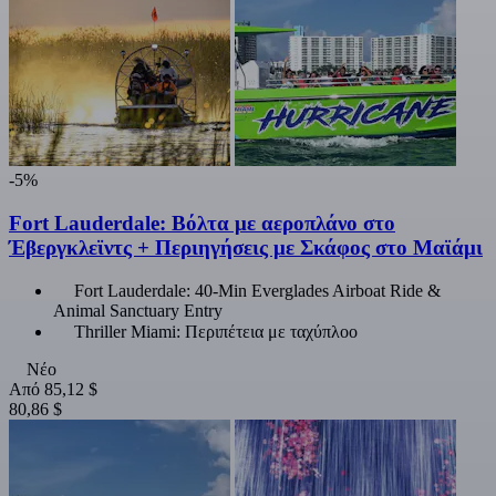
-5%
Fort Lauderdale: Βόλτα με αεροπλάνο στο
Έβεργκλεϊντς + Περιηγήσεις με Σκάφος στο Μαϊάμι
Fort Lauderdale: 40-Min Everglades Airboat Ride &
Animal Sanctuary Entry
Thriller Miami: Περιπέτεια με ταχύπλοο
Νέο
Από
85,12 $
80,86 $