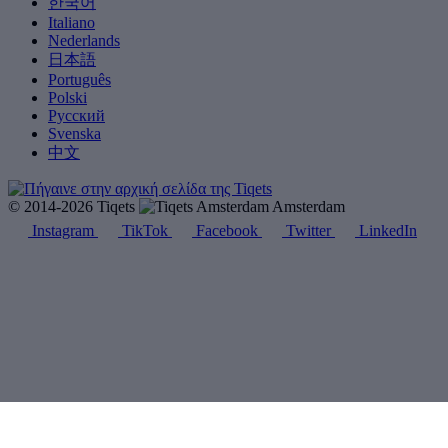
한국어
Italiano
Nederlands
日本語
Português
Polski
Русский
Svenska
中文
© 2014-2026 Tiqets
Amsterdam
Instagram
TikTok
Facebook
Twitter
LinkedIn