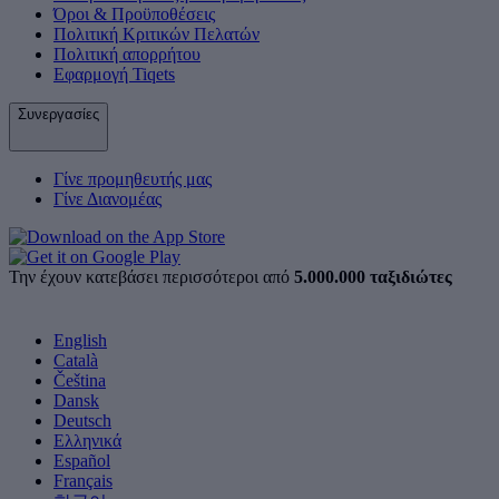
Όροι & Προϋποθέσεις
Πολιτική Κριτικών Πελατών
Πολιτική απορρήτου
Εφαρμογή Tiqets
Συνεργασίες
Γίνε προμηθευτής μας
Γίνε Διανομέας
Την έχουν κατεβάσει περισσότεροι από
5.000.000 ταξιδιώτες
English
Català
Čeština
Dansk
Deutsch
Ελληνικά
Español
Français