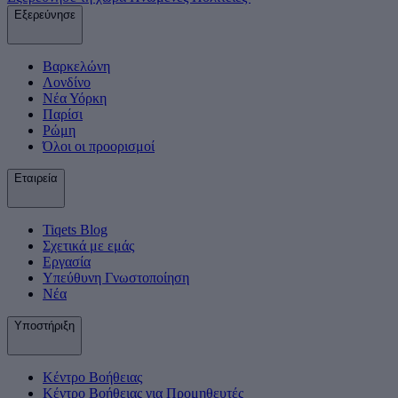
Εξερεύνησε
Βαρκελώνη
Λονδίνο
Νέα Υόρκη
Παρίσι
Ρώμη
Όλοι οι προορισμοί
Εταιρεία
Tiqets Βlog
Σχετικά με εμάς
Εργασία
Υπεύθυνη Γνωστοποίηση
Νέα
Υποστήριξη
Κέντρο Βοήθειας
Κέντρο Βοήθειας για Προμηθευτές