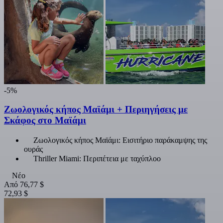
-5%
Ζωολογικός κήπος Μαϊάμι + Περιηγήσεις με
Σκάφος στο Μαϊάμι
Ζωολογικός κήπος Μαϊάμι: Εισιτήριο παράκαμψης της
ουράς
Thriller Miami: Περιπέτεια με ταχύπλοο
Νέο
Από
76,77 $
72,93 $