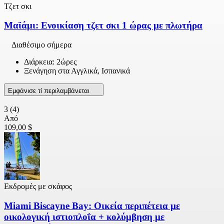
Τζετ σκι
Μαϊάμι: Ενοικίαση τζετ σκι 1 ώρας με πλωτήρα
Διαθέσιμο σήμερα
Διάρκεια: 2ώρες
Ξενάγηση στα Αγγλικά, Ισπανικά
Εμφάνισε τί περιλαμβάνεται
3
(4)
Από
109,00 $
Εκδρομές με σκάφος
Miami Biscayne Bay: Οικεία περιπέτεια με
οικολογική ιστιοπλοΐα + κολύμβηση με