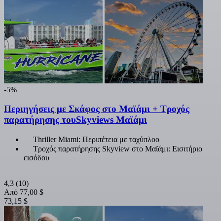
-5%
Περιηγήσεις με Σκάφος στο Μαϊάμι + Τροχός
παρατήρησης τουSkyviews Μαϊάμι
Thriller Miami: Περιπέτεια με ταχύπλοο
Τροχός παρατήρησης Skyview στο Μαϊάμι: Εισιτήριο
εισόδου
4,3
(10)
Από
77,00 $
73,15 $