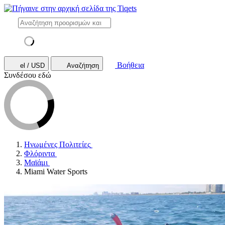
Βοήθεια
el / USD
Αναζήτηση
Συνδέσου εδώ
Ηνωμένες Πολιτείες
Φλόριντα
Μαϊάμι
Miami Water Sports