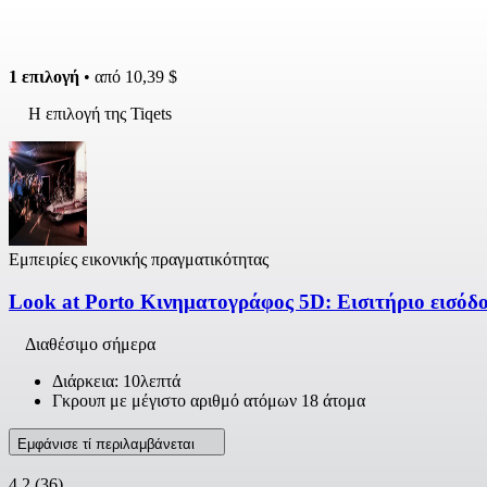
1 επιλογή
• από
10,39 $
Η επιλογή της Tiqets
Εμπειρίες εικονικής πραγματικότητας
Look at Porto Κινηματογράφος 5D: Εισιτήριο εισόδ
Διαθέσιμο σήμερα
Διάρκεια: 10λεπτά
Γκρουπ με μέγιστο αριθμό ατόμων 18 άτομα
Εμφάνισε τί περιλαμβάνεται
4,2
(36)