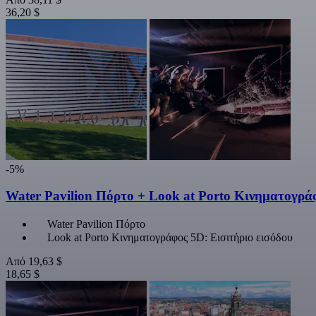
36,20 $
-5%
Water Pavilion Πόρτο + Look at Porto Κινηματογρά
Water Pavilion Πόρτο
Look at Porto Κινηματογράφος 5D: Εισιτήριο εισόδου
Από
19,63 $
18,65 $