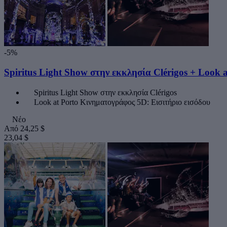
-5%
Spiritus Light Show στην εκκλησία Clérigos + Look
Spiritus Light Show στην εκκλησία Clérigos
Look at Porto Κινηματογράφος 5D: Εισιτήριο εισόδου
Νέο
Από
24,25 $
23,04 $