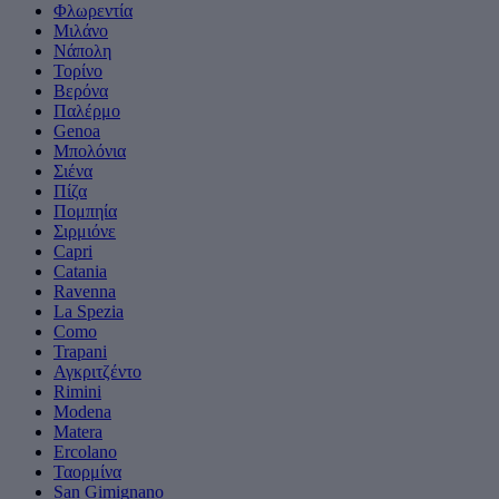
Φλωρεντία
Μιλάνο
Νάπολη
Τορίνο
Βερόνα
Παλέρμο
Genoa
Μπολόνια
Σιένα
Πίζα
Πομπηία
Σιρμιόνε
Capri
Catania
Ravenna
La Spezia
Como
Trapani
Αγκριτζέντο
Rimini
Modena
Matera
Ercolano
Ταορμίνα
San Gimignano