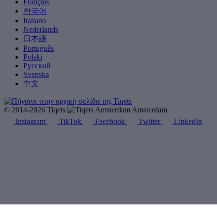
Français
한국어
Italiano
Nederlands
日本語
Português
Polski
Русский
Svenska
中文
© 2014-2026 Tiqets
Amsterdam
Instagram
TikTok
Facebook
Twitter
LinkedIn