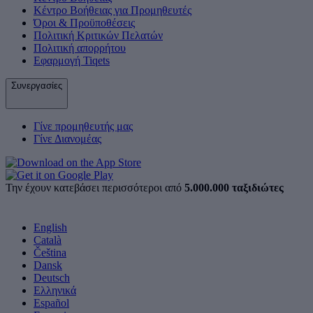
Κέντρο Βοήθειας για Προμηθευτές
Όροι & Προϋποθέσεις
Πολιτική Κριτικών Πελατών
Πολιτική απορρήτου
Εφαρμογή Tiqets
Συνεργασίες
Γίνε προμηθευτής μας
Γίνε Διανομέας
Την έχουν κατεβάσει περισσότεροι από
5.000.000 ταξιδιώτες
English
Català
Čeština
Dansk
Deutsch
Ελληνικά
Español