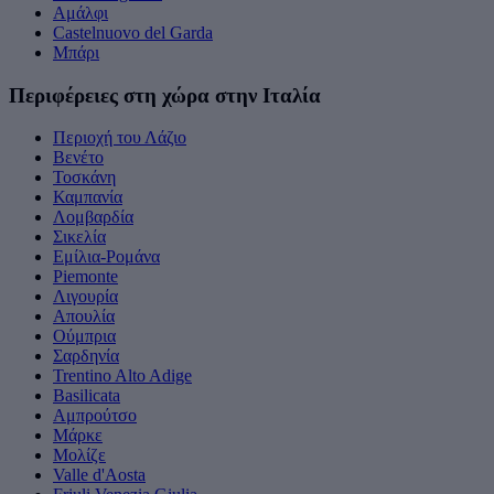
Αμάλφι
Castelnuovo del Garda
Μπάρι
Περιφέρειες στη χώρα στην Ιταλία
Περιοχή του Λάζιο
Βενέτο
Τοσκάνη
Καμπανία
Λομβαρδία
Σικελία
Εμίλια-Ρομάνα
Piemonte
Λιγουρία
Απουλία
Ούμπρια
Σαρδηνία
Trentino Alto Adige
Basilicata
Αμπρούτσο
Μάρκε
Μολίζε
Valle d'Aosta