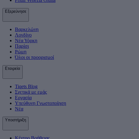
Friuli Venezia Giulia
Εξερεύνησε
Βαρκελώνη
Λονδίνο
Νέα Υόρκη
Παρίσι
Ρώμη
Όλοι οι προορισμοί
Εταιρεία
Tiqets Βlog
Σχετικά με εμάς
Εργασία
Υπεύθυνη Γνωστοποίηση
Νέα
Υποστήριξη
Κέντρο Βοήθειας