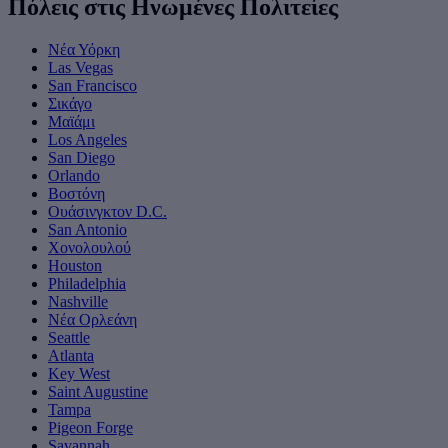
Πόλεις στις Ηνωμένες Πολιτείες
Νέα Υόρκη
Las Vegas
San Francisco
Σικάγο
Μαϊάμι
Los Angeles
San Diego
Orlando
Βοστόνη
Ουάσινγκτον D.C.
San Antonio
Χονολουλού
Houston
Philadelphia
Nashville
Νέα Ορλεάνη
Seattle
Atlanta
Key West
Saint Augustine
Tampa
Pigeon Forge
Savannah