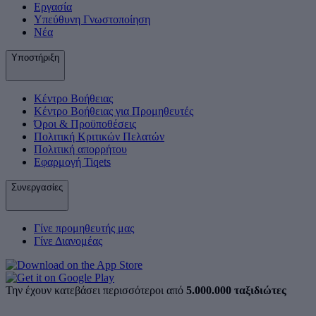
Εργασία
Υπεύθυνη Γνωστοποίηση
Νέα
Υποστήριξη
Κέντρο Βοήθειας
Κέντρο Βοήθειας για Προμηθευτές
Όροι & Προϋποθέσεις
Πολιτική Κριτικών Πελατών
Πολιτική απορρήτου
Εφαρμογή Tiqets
Συνεργασίες
Γίνε προμηθευτής μας
Γίνε Διανομέας
Την έχουν κατεβάσει περισσότεροι από
5.000.000 ταξιδιώτες