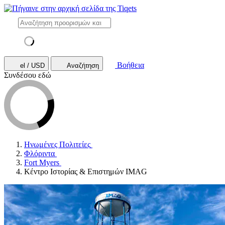
Βοήθεια
el / USD
Αναζήτηση
Συνδέσου εδώ
Ηνωμένες Πολιτείες
Φλόριντα
Fort Myers
Κέντρο Ιστορίας & Επιστημών IMAG