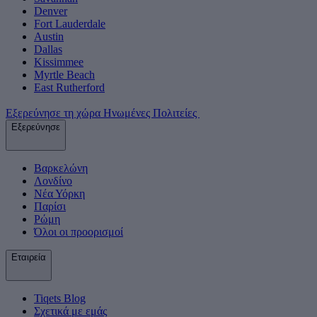
Denver
Fort Lauderdale
Austin
Dallas
Kissimmee
Myrtle Beach
East Rutherford
Εξερεύνησε τη χώρα Ηνωμένες Πολιτείες
Εξερεύνησε
Βαρκελώνη
Λονδίνο
Νέα Υόρκη
Παρίσι
Ρώμη
Όλοι οι προορισμοί
Εταιρεία
Tiqets Βlog
Σχετικά με εμάς