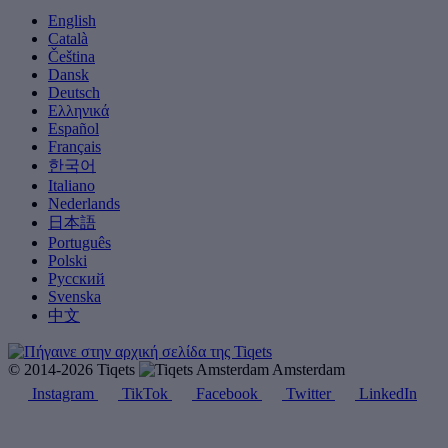
English
Català
Čeština
Dansk
Deutsch
Ελληνικά
Español
Français
한국어
Italiano
Nederlands
日本語
Português
Polski
Русский
Svenska
中文
© 2014-2026 Tiqets
Amsterdam
Instagram
TikTok
Facebook
Twitter
LinkedIn