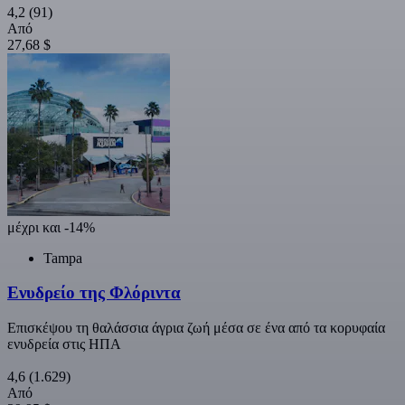
4,2
(91)
Από
27,68 $
μέχρι και -14%
Tampa
Ενυδρείο της Φλόριντα
Επισκέψου τη θαλάσσια άγρια ζωή μέσα σε ένα από τα κορυφαία
ενυδρεία στις ΗΠΑ
4,6
(1.629)
Από