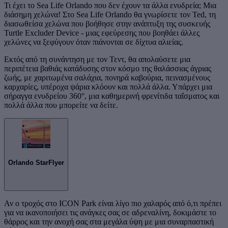
Τι έχει το Sea Life Orlando που δεν έχουν τα άλλα ενυδρεία; Μια
διάσημη χελώνα! Στο Sea Life Orlando θα γνωρίσετε τον Ted, τη
διασωθείσα χελώνα που βοήθησε στην ανάπτυξη της συσκευής
Turtle Excluder Device - μιας εφεύρεσης που βοηθάει άλλες
χελώνες να ξεφύγουν όταν πιάνονται σε δίχτυα αλιείας.
Εκτός από τη συνάντηση με τον Τεντ, θα απολαύσετε μια
περιπέτεια βαθιάς κατάδυσης στον κόσμο της θαλάσσιας άγριας
ζωής, με χαριτωμένα σαλάχια, πονηρά καβούρια, πεινασμένους
καρχαρίες, υπέροχα ψάρια κλόουν και πολλά άλλα. Υπάρχει μια
σήραγγα ενυδρείου 360°, μια καθημερινή φρενίτιδα ταΐσματος και
πολλά άλλα που μπορείτε να δείτε.
Orlando StarFlyer
Αν ο τροχός στο ICON Park είναι λίγο πιο χαλαρός από ό,τι πρέπει
για να ικανοποιήσει τις ανάγκες σας σε αδρεναλίνη, δοκιμάστε το
θάρρος και την ανοχή σας στα μεγάλα ύψη με μια συναρπαστική