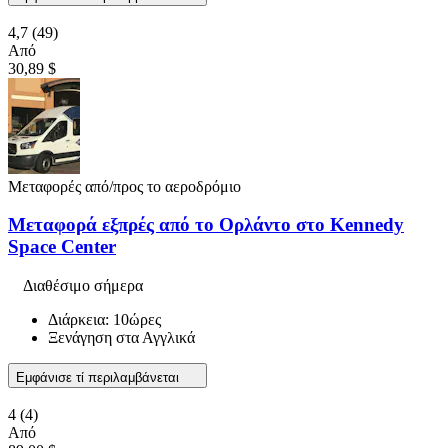
4,7
(49)
Από
30,89 $
Μεταφορές από/προς το αεροδρόμιο
Μεταφορά εξπρές από το Ορλάντο στο Kennedy
Space Center
Διαθέσιμο σήμερα
Διάρκεια: 10ώρες
Ξενάγηση στα Αγγλικά
Εμφάνισε τί περιλαμβάνεται
4
(4)
Από