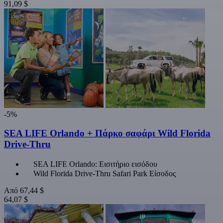
91,09 $
-5%
SEA LIFE Orlando + Πάρκο σαφάρι Wild Florida
Drive-Thru
SEA LIFE Orlando: Εισιτήριο εισόδου
Wild Florida Drive-Thru Safari Park Είσοδος
Από
67,44 $
64,07 $