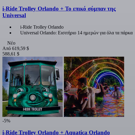
i-Ride Trolley Orlando + Το επικό σύμπαν της
Universal
i-Ride Trolley Orlando
Universal Orlando: Εισιτήριο 14 ημερών για όλα τα πάρκα
Νέο
Από
619,59 $
588,61 $
-5%
i-Ride Trolley Orlando + Aquatica Orlando