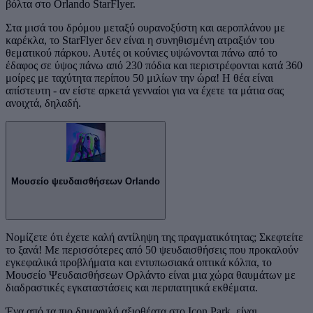
βόλτα στο Orlando StarFlyer.
Στα μισά του δρόμου μεταξύ ουρανοξύστη και αεροπλάνου με
καρέκλα, το StarFlyer δεν είναι η συνηθισμένη ατραξιόν του
θεματικού πάρκου. Αυτές οι κούνιες υψώνονται πάνω από το
έδαφος σε ύψος πάνω από 230 πόδια και περιστρέφονται κατά 360
μοίρες με ταχύτητα περίπου 50 μιλίων την ώρα! Η θέα είναι
απίστευτη - αν είστε αρκετά γενναίοι για να έχετε τα μάτια σας
ανοιχτά, δηλαδή.
Μουσείο ψευδαισθήσεων Orlando
Νομίζετε ότι έχετε καλή αντίληψη της πραγματικότητας; Σκεφτείτε
το ξανά! Με περισσότερες από 50 ψευδαισθήσεις που προκαλούν
εγκεφαλικά προβλήματα και εντυπωσιακά οπτικά κόλπα, το
Μουσείο Ψευδαισθήσεων Ορλάντο είναι μια χώρα θαυμάτων με
διαδραστικές εγκαταστάσεις και περιπατητικά εκθέματα.
Ένα από τα πιο δημοφιλή αξιοθέατα στο Icon Park, είναι