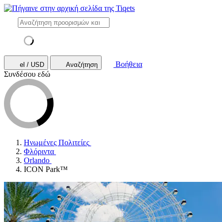
Βοήθεια
el / USD
Αναζήτηση
Συνδέσου εδώ
Ηνωμένες Πολιτείες
Φλόριντα
Orlando
ICON Park™