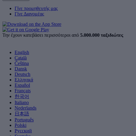
Γίνε προμηθευτής μας
Γίνε Διανομέας
Την έχουν κατεβάσει περισσότεροι από
5.000.000 ταξιδιώτες
English
Català
Čeština
Dansk
Deutsch
Ελληνικά
Español
Français
한국어
Italiano
Nederlands
日本語
Português
Polski
Русский