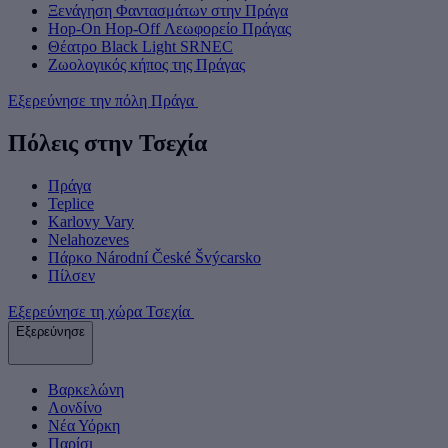
Ξενάγηση Φαντασμάτων στην Πράγα
Hop-On Hop-Off Λεωφορείο Πράγας
Θέατρο Black Light SRNEC
Ζωολογικός κήπος της Πράγας
Εξερεύνησε την πόλη Πράγα
Πόλεις στην Τσεχία
Πράγα
Teplice
Karlovy Vary
Nelahozeves
Πάρκο Národní České Švýcarsko
Πίλσεν
Εξερεύνησε τη χώρα Τσεχία
Εξερεύνησε
Βαρκελώνη
Λονδίνο
Νέα Υόρκη
Παρίσι