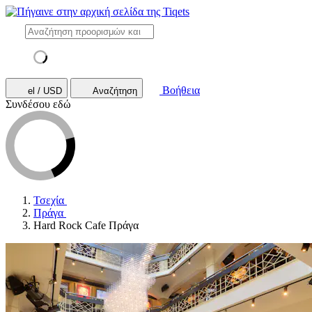
Βοήθεια
el / USD
Αναζήτηση
Συνδέσου εδώ
Τσεχία
Πράγα
Hard Rock Cafe Πράγα