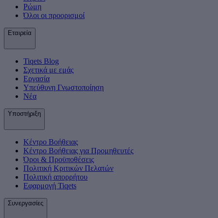
Ρώμη
Όλοι οι προορισμοί
Εταιρεία
Tiqets Βlog
Σχετικά με εμάς
Εργασία
Υπεύθυνη Γνωστοποίηση
Νέα
Υποστήριξη
Κέντρο Βοήθειας
Κέντρο Βοήθειας για Προμηθευτές
Όροι & Προϋποθέσεις
Πολιτική Κριτικών Πελατών
Πολιτική απορρήτου
Εφαρμογή Tiqets
Συνεργασίες