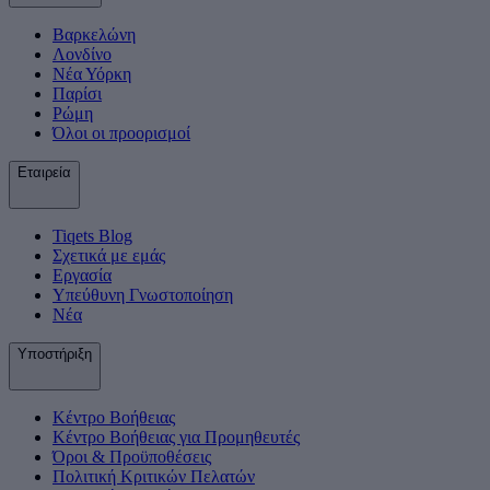
Βαρκελώνη
Λονδίνο
Νέα Υόρκη
Παρίσι
Ρώμη
Όλοι οι προορισμοί
Εταιρεία
Tiqets Βlog
Σχετικά με εμάς
Εργασία
Υπεύθυνη Γνωστοποίηση
Νέα
Υποστήριξη
Κέντρο Βοήθειας
Κέντρο Βοήθειας για Προμηθευτές
Όροι & Προϋποθέσεις
Πολιτική Κριτικών Πελατών