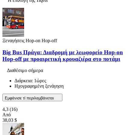
Η επιλογή της Tiqets
Ξεναγήσεις Hop-on Hop-off
Big Bus Πράγα: Διαδρομή με λεωφορείο Hop-on
Hop-off με προαιρετική κρουαζιέρα στο ποτάμι
Διαθέσιμο σήμερα
Διάρκεια: 1ώρες
Ηχογραφημένη ξενάγηση
Εμφάνισε τί περιλαμβάνεται
4,3
(16)
Από
38,03 $