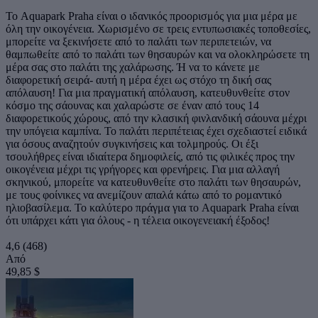
Το Aquapark Praha είναι ο ιδανικός προορισμός για μια μέρα με
όλη την οικογένεια. Χωρισμένο σε τρεις εντυπωσιακές τοποθεσίες,
μπορείτε να ξεκινήσετε από το παλάτι των περιπετειών, να
θαμπωθείτε από το παλάτι των θησαυρών και να ολοκληρώσετε τη
μέρα σας στο παλάτι της χαλάρωσης. Ή να το κάνετε με
διαφορετική σειρά- αυτή η μέρα έχει ως στόχο τη δική σας
απόλαυση! Για μια πραγματική απόλαυση, κατευθυνθείτε στον
κόσμο της σάουνας και χαλαρώστε σε έναν από τους 14
διαφορετικούς χώρους, από την κλασική φινλανδική σάουνα μέχρι
την υπόγεια καμπίνα. Το παλάτι περιπέτειας έχει σχεδιαστεί ειδικά
για όσους αναζητούν συγκινήσεις και τολμηρούς. Οι έξι
τσουλήθρες είναι ιδιαίτερα δημοφιλείς, από τις φιλικές προς την
οικογένεια μέχρι τις γρήγορες και φρενήρεις. Για μια αλλαγή
σκηνικού, μπορείτε να κατευθυνθείτε στο παλάτι των θησαυρών,
με τους φοίνικες να ανεμίζουν απαλά κάτω από το ρομαντικό
ηλιοβασίλεμα. Το καλύτερο πράγμα για το Aquapark Praha είναι
ότι υπάρχει κάτι για όλους - η τέλεια οικογενειακή έξοδος!
4,6
(468)
Από
49,85 $