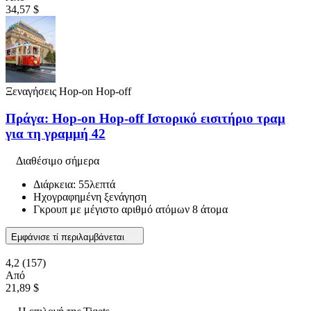
34,57 $
Ξεναγήσεις Hop-on Hop-off
Πράγα: Hop-on Hop-off Ιστορικό εισιτήριο τραμ
για τη γραμμή 42
Διαθέσιμο σήμερα
Διάρκεια: 55λεπτά
Ηχογραφημένη ξενάγηση
Γκρουπ με μέγιστο αριθμό ατόμων 8 άτομα
Εμφάνισε τί περιλαμβάνεται
4,2
(157)
Από
21,89 $