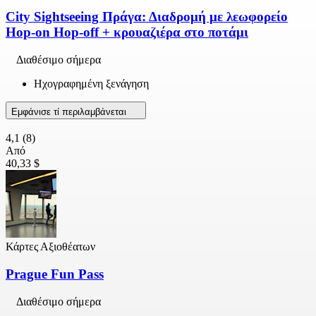
City Sightseeing Πράγα: Διαδρομή με λεωφορείο
Hop-on Hop-off + κρουαζιέρα στο ποτάμι
Διαθέσιμο σήμερα
Ηχογραφημένη ξενάγηση
Εμφάνισε τί περιλαμβάνεται
4,1
(8)
Από
40,33 $
Κάρτες Αξιοθέατων
Prague Fun Pass
Διαθέσιμο σήμερα