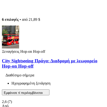
6 επιλογές
• από
21,89 $
Ξεναγήσεις Hop-on Hop-off
City Sightseeing Πράγα: Διαδρομή με λεωφορείο
Hop-on Hop-off
Διαθέσιμο σήμερα
Ηχογραφημένη ξενάγηση
Εμφάνισε τί περιλαμβάνεται
2,6
(7)
Από