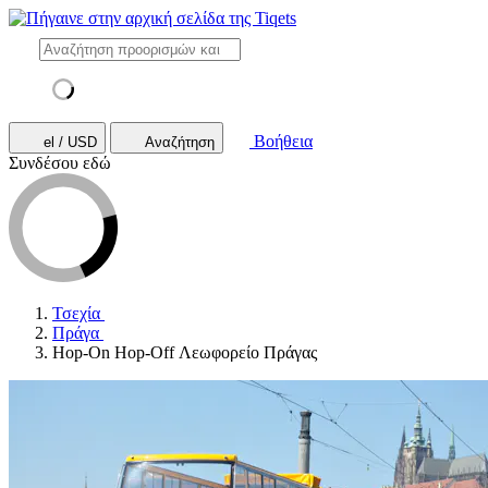
Βοήθεια
el / USD
Αναζήτηση
Συνδέσου εδώ
Τσεχία
Πράγα
Hop-On Hop-Off Λεωφορείο Πράγας