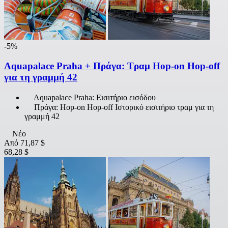
-5%
Aquapalace Praha + Πράγα: Τραμ Hop-on Hop-off
για τη γραμμή 42
Aquapalace Praha: Εισιτήριο εισόδου
Πράγα: Hop-on Hop-off Ιστορικό εισιτήριο τραμ για τη
γραμμή 42
Νέο
Από
71,87 $
68,28 $