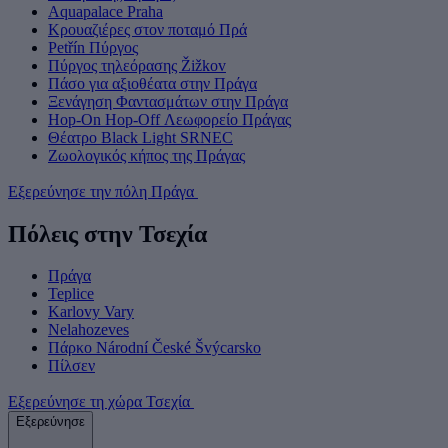
Aquapalace Praha
Κρουαζιέρες στον ποταμό Πρά
Petřín Πύργος
Πύργος τηλεόρασης Žižkov
Πάσο για αξιοθέατα στην Πράγα
Ξενάγηση Φαντασμάτων στην Πράγα
Hop-On Hop-Off Λεωφορείο Πράγας
Θέατρο Black Light SRNEC
Ζωολογικός κήπος της Πράγας
Εξερεύνησε την πόλη Πράγα
Πόλεις στην Τσεχία
Πράγα
Teplice
Karlovy Vary
Nelahozeves
Πάρκο Národní České Švýcarsko
Πίλσεν
Εξερεύνησε τη χώρα Τσεχία
Εξερεύνησε