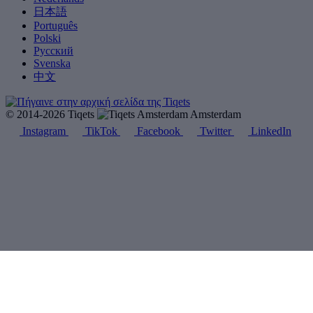
日本語
Português
Polski
Русский
Svenska
中文
© 2014-2026 Tiqets
Amsterdam
Instagram
TikTok
Facebook
Twitter
LinkedIn