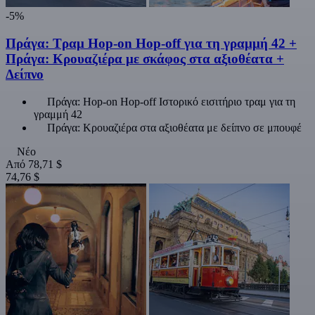
-5%
Πράγα: Τραμ Hop-on Hop-off για τη γραμμή 42 +
Πράγα: Κρουαζιέρα με σκάφος στα αξιοθέατα +
Δείπνο
Πράγα: Hop-on Hop-off Ιστορικό εισιτήριο τραμ για τη
γραμμή 42
Πράγα: Κρουαζιέρα στα αξιοθέατα με δείπνο σε μπουφέ
Νέο
Από
78,71 $
74,76 $