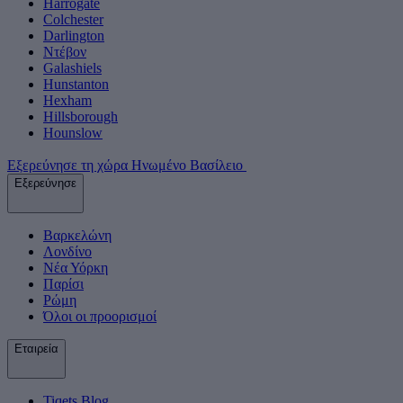
Harrogate
Colchester
Darlington
Ντέβον
Galashiels
Hunstanton
Hexham
Hillsborough
Hounslow
Εξερεύνησε τη χώρα Ηνωμένο Βασίλειο
Εξερεύνησε
Βαρκελώνη
Λονδίνο
Νέα Υόρκη
Παρίσι
Ρώμη
Όλοι οι προορισμοί
Εταιρεία
Tiqets Βlog