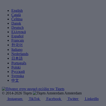
English
Català
Čeština
Dansk
Deutsch
Ελληνικά
Español
Français
한국어
Italiano
Nederlands
日本語
Português
Polski
Русский
Svenska
中文
© 2014-2026 Tiqets
Amsterdam
Instagram
TikTok
Facebook
Twitter
LinkedIn