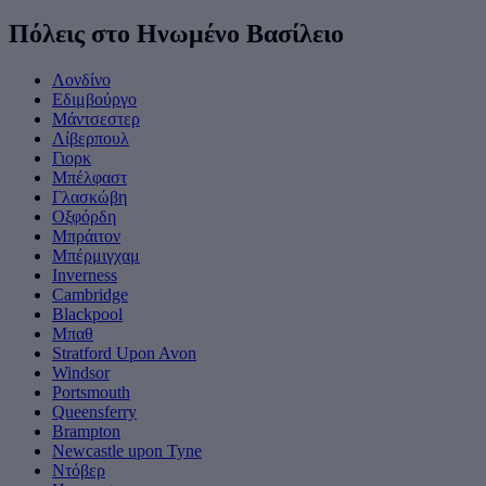
Πόλεις στο Ηνωμένο Βασίλειο
Λονδίνο
Εδιμβούργο
Μάντσεστερ
Λίβερπουλ
Γιορκ
Μπέλφαστ
Γλασκώβη
Οξφόρδη
Μπράιτον
Μπέρμιγχαμ
Inverness
Cambridge
Blackpool
Μπαθ
Stratford Upon Avon
Windsor
Portsmouth
Queensferry
Brampton
Newcastle upon Tyne
Ντόβερ