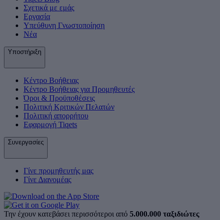
Σχετικά με εμάς
Εργασία
Υπεύθυνη Γνωστοποίηση
Νέα
Υποστήριξη
Κέντρο Βοήθειας
Κέντρο Βοήθειας για Προμηθευτές
Όροι & Προϋποθέσεις
Πολιτική Κριτικών Πελατών
Πολιτική απορρήτου
Εφαρμογή Tiqets
Συνεργασίες
Γίνε προμηθευτής μας
Γίνε Διανομέας
Την έχουν κατεβάσει περισσότεροι από
5.000.000 ταξιδιώτες