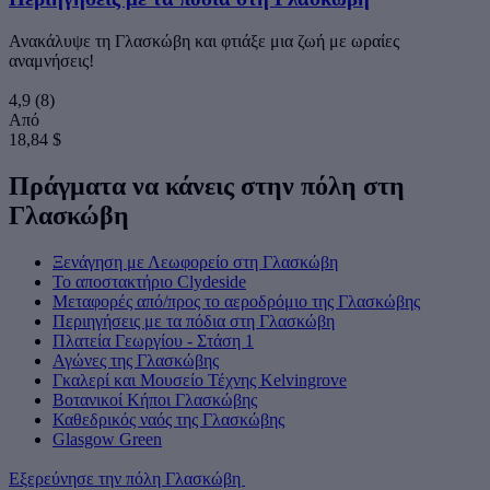
Ανακάλυψε τη Γλασκώβη και φτιάξε μια ζωή με ωραίες
αναμνήσεις!
4,9
(8)
Από
18,84 $
Πράγματα να κάνεις στην πόλη στη
Γλασκώβη
Ξενάγηση με Λεωφορείο στη Γλασκώβη
Το αποστακτήριο Clydeside
Μεταφορές από/προς το αεροδρόμιο της Γλασκώβης
Περιηγήσεις με τα πόδια στη Γλασκώβη
Πλατεία Γεωργίου - Στάση 1
Αγώνες της Γλασκώβης
Γκαλερί και Μουσείο Τέχνης Kelvingrove
Βοτανικοί Κήποι Γλασκώβης
Καθεδρικός ναός της Γλασκώβης
Glasgow Green
Εξερεύνησε την πόλη Γλασκώβη