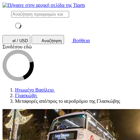
Βοήθεια
el / USD
Αναζήτηση
Συνδέσου εδώ
Ηνωμένο Βασίλειο
Γλασκώβη
Μεταφορές από/προς το αεροδρόμιο της Γλασκώβης