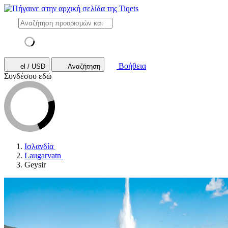
Βοήθεια
el / USD
Αναζήτηση
Συνδέσου εδώ
Ισλανδία
Laugarvatn
Geysir