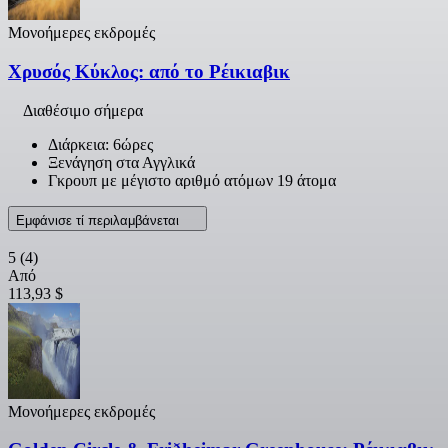
Μονοήμερες εκδρομές
Χρυσός Κύκλος: από το Ρέικιαβικ
Διαθέσιμο σήμερα
Διάρκεια: 6ώρες
Ξενάγηση στα Αγγλικά
Γκρουπ με μέγιστο αριθμό ατόμων 19 άτομα
Εμφάνισε τί περιλαμβάνεται
5
(4)
Από
113,93 $
Μονοήμερες εκδρομές