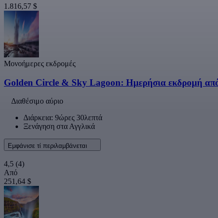
1.816,57 $
Μονοήμερες εκδρομές
Golden Circle & Sky Lagoon: Ημερήσια εκδρομή από
Διαθέσιμο αύριο
Διάρκεια: 9ώρες 30λεπτά
Ξενάγηση στα Αγγλικά
Εμφάνισε τί περιλαμβάνεται
4,5
(4)
Από
251,64 $