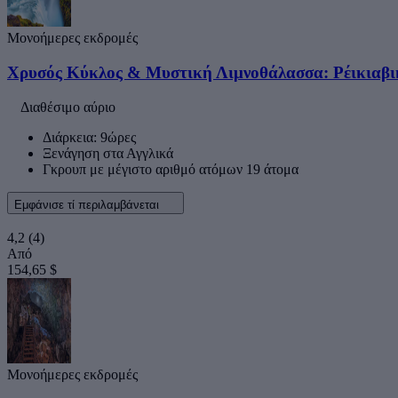
Μονοήμερες εκδρομές
Χρυσός Κύκλος & Μυστική Λιμνοθάλασσα: Ρέικιαβικ
Διαθέσιμο αύριο
Διάρκεια: 9ώρες
Ξενάγηση στα Αγγλικά
Γκρουπ με μέγιστο αριθμό ατόμων 19 άτομα
Εμφάνισε τί περιλαμβάνεται
4,2
(4)
Από
154,65 $
Μονοήμερες εκδρομές