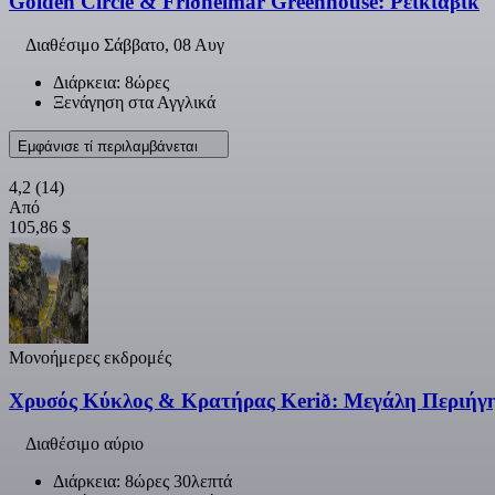
Golden Circle & Friðheimar Greenhouse: Ρέικιαβικ
Διαθέσιμο
Σάββατο, 08 Αυγ
Διάρκεια: 8ώρες
Ξενάγηση στα Αγγλικά
Εμφάνισε τί περιλαμβάνεται
4,2
(14)
Από
105,86 $
Μονοήμερες εκδρομές
Χρυσός Κύκλος & Κρατήρας Kerið: Μεγάλη Περιήγη
Διαθέσιμο αύριο
Διάρκεια: 8ώρες 30λεπτά