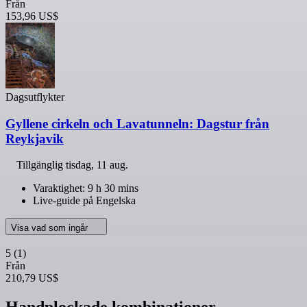
Från
153,96 US$
Dagsutflykter
Gyllene cirkeln och Lavatunneln: Dagstur från
Reykjavik
Tillgänglig
tisdag, 11 aug.
Varaktighet: 9 h 30 mins
Live-guide på Engelska
Visa vad som ingår
5
(1)
Från
210,79 US$