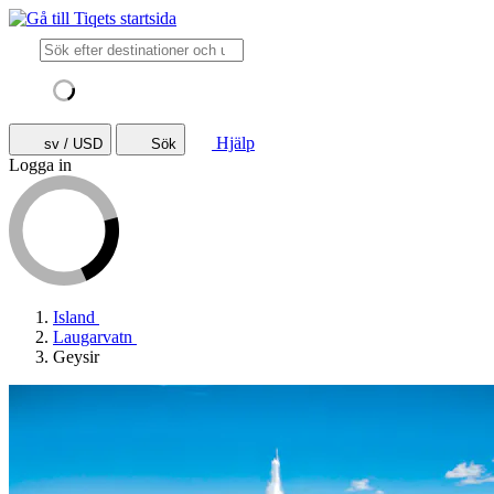
Hjälp
sv / USD
Sök
Logga in
Island
Laugarvatn
Geysir