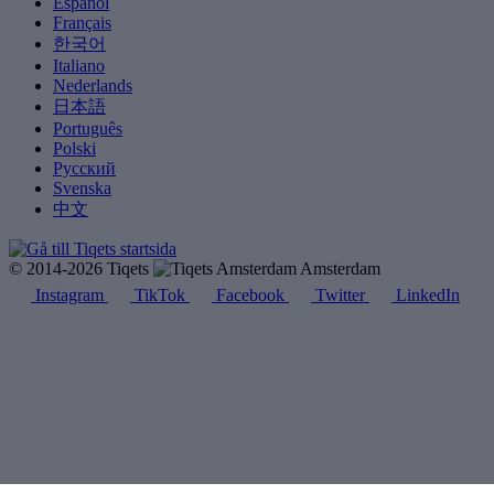
Español
Français
한국어
Italiano
Nederlands
日本語
Português
Polski
Русский
Svenska
中文
© 2014-2026 Tiqets
Amsterdam
Instagram
TikTok
Facebook
Twitter
LinkedIn