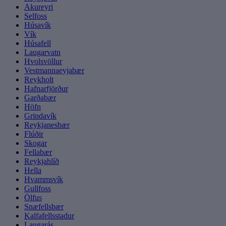
Akureyri
Selfoss
Húsavík
Vík
Húsafell
Laugarvatn
Hvolsvöllur
Vestmannaeyjabær
Reykholt
Hafnarfjörður
Garðabær
Höfn
Grindavík
Reykjanesbær
Flúðir
Skogar
Fellabær
Reykjahlíð
Hella
Hvammsvík
Gullfoss
Ölfus
Snæfellsbær
Kalfafellsstadur
Laugarás