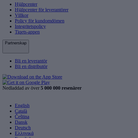
Hjälpcenter
Hjälpcenter för leverantörer
Villkor
Policy för kundomdömen
Integritetspolicy
Tiqets-appen
Partnerskap
Bli en leverantör
Bli en distributör
Nedladdad av över
5 000 000 resenärer
English
Català
Čeština
Dansk
Deutsch
Ελληνικά