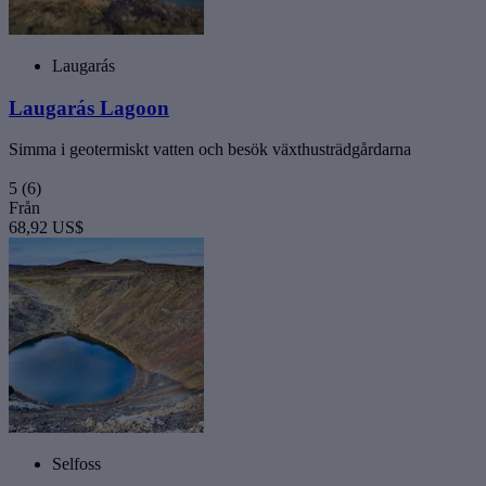
Laugarás
Laugarás Lagoon
Simma i geotermiskt vatten och besök växthusträdgårdarna
5
(6)
Från
68,92 US$
Selfoss