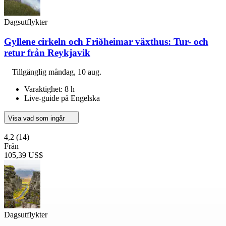
Dagsutflykter
Gyllene cirkeln och Friðheimar växthus: Tur- och
retur från Reykjavik
Tillgänglig
måndag, 10 aug.
Varaktighet: 8 h
Live-guide på Engelska
Visa vad som ingår
4,2
(14)
Från
105,39 US$
Dagsutflykter