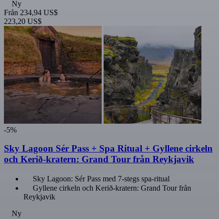
Ny
Från
234,94 US$
223,20 US$
-5%
Sky Lagoon Sér Pass + Spa Ritual + Gyllene cirkeln
och Kerið-kratern: Grand Tour från Reykjavik
Sky Lagoon: Sér Pass med 7-stegs spa-ritual
Gyllene cirkeln och Kerið-kratern: Grand Tour från
Reykjavik
Ny