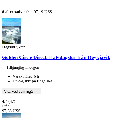
8 alternativ
• från
97,19 US$
Dagsutflykter
Golden Circle Direct: Halvdagstur från Reykjavik
Tillgänglig imorgon
Varaktighet: 6 h
Live-guide på Engelska
Visa vad som ingår
4,4
(47)
Från
97,28 US$