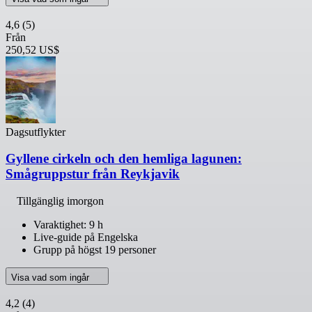
4,6
(5)
Från
250,52 US$
Dagsutflykter
Gyllene cirkeln och den hemliga lagunen:
Smågruppstur från Reykjavik
Tillgänglig imorgon
Varaktighet: 9 h
Live-guide på Engelska
Grupp på högst 19 personer
Visa vad som ingår
4,2
(4)