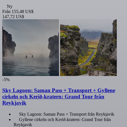
Ny
Från
155,48 US$
147,72 US$
-5%
Sky Lagoon: Saman Pass + Transport + Gyllene
cirkeln och Kerið-kratern: Grand Tour från
Reykjavik
Sky Lagoon: Saman Pass + Transport från Reykjavik
Gyllene cirkeln och Kerið-kratern: Grand Tour från
Reykjavik