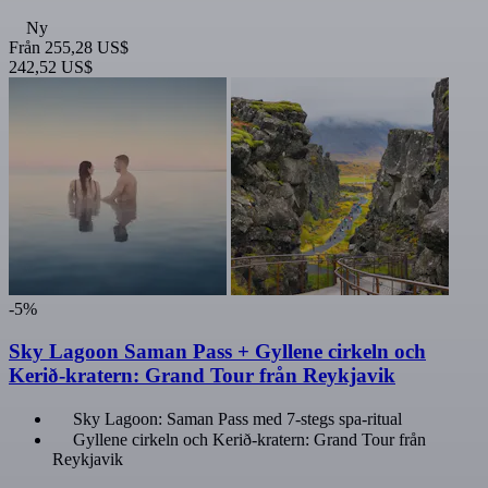
Ny
Från
255,28 US$
242,52 US$
-5%
Sky Lagoon Saman Pass + Gyllene cirkeln och
Kerið-kratern: Grand Tour från Reykjavik
Sky Lagoon: Saman Pass med 7-stegs spa-ritual
Gyllene cirkeln och Kerið-kratern: Grand Tour från
Reykjavik