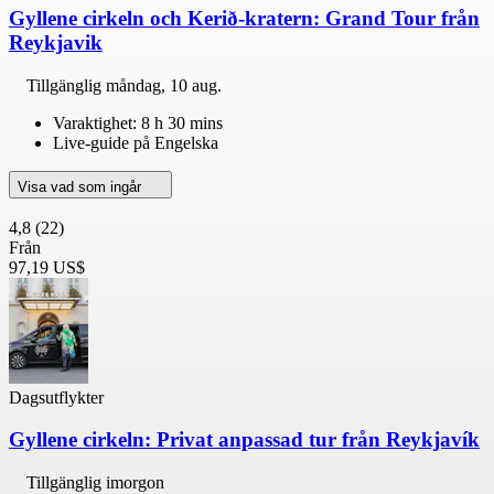
Gyllene cirkeln och Kerið-kratern: Grand Tour från
Reykjavik
Tillgänglig
måndag, 10 aug.
Varaktighet: 8 h 30 mins
Live-guide på Engelska
Visa vad som ingår
4,8
(22)
Från
97,19 US$
Dagsutflykter
Gyllene cirkeln: Privat anpassad tur från Reykjavík
Tillgänglig imorgon