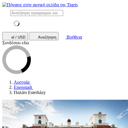
Βοήθεια
el / USD
Αναζήτηση
Συνδέσου εδώ
Αυστρία
Eisenstadt
Παλάτι Esterházy