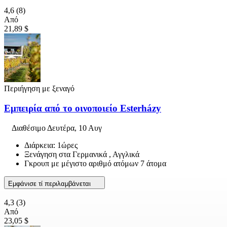
4,6
(8)
Από
21,89 $
Περιήγηση με ξεναγό
Εμπειρία από το οινοποιείο Esterházy
Διαθέσιμο
Δευτέρα, 10 Αυγ
Διάρκεια: 1ώρες
Ξενάγηση στα Γερμανικά , Αγγλικά
Γκρουπ με μέγιστο αριθμό ατόμων 7 άτομα
Εμφάνισε τί περιλαμβάνεται
4,3
(3)
Από
23,05 $