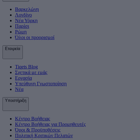
Βαρκελώνη
Λονδίνο
Νέα Υόρκη
Παρίσι
Ρώμη
Όλοι οι προορισμοί
Εταιρεία
Tiqets Βlog
Σχετικά με εμάς
Εργασία
Υπεύθυνη Γνωστοποίηση
Νέα
Υποστήριξη
Κέντρο Βοήθειας
Κέντρο Βοήθειας για Προμηθευτές
Όροι & Προϋποθέσεις
Πολιτική Κριτικών Πελατών