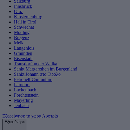
Salzburg
Innsbruck
Graz
Klosterneuburg
Hall in Tirol
Schwechat
Mödling
Bregenz
Melk
Langenlois
Gmunden
Eisenstadt
Trausdorf an der Wulka
Sankt Margarethen im Burgenland
Sankt Johann στο Τιρόλο
Petronell-Carnuntum
Parndorf
Lackenbach
Forchtenstein
Mayerling
Jenbach
Εξερεύνησε τη χώρα Αυστρία
Εξερεύνησε