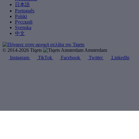
日本語
Português
Polski
Русский
Svenska
中文
© 2014-2026 Tiqets
Amsterdam
Instagram
TikTok
Facebook
Twitter
LinkedIn