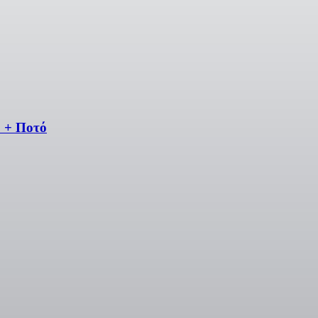
o + Ποτό