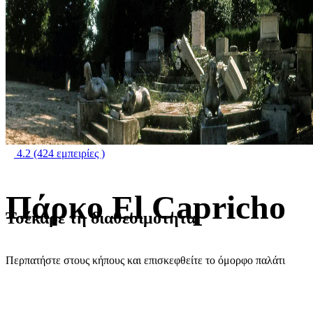
4.2
(424 εμπειρίες )
Πάρκο El Capricho
Τσέκαρε τη διαθεσιμότητα
Περπατήστε στους κήπους και επισκεφθείτε το όμορφο παλάτι