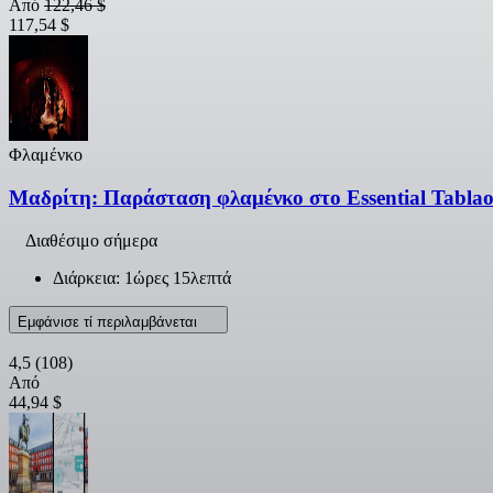
Από
122,46 $
117,54 $
Φλαμένκο
Μαδρίτη: Παράσταση φλαμένκο στο Essential Tabla
Διαθέσιμο σήμερα
Διάρκεια: 1ώρες 15λεπτά
Εμφάνισε τί περιλαμβάνεται
4,5
(108)
Από
44,94 $