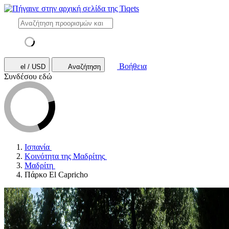
Βοήθεια
el / USD
Αναζήτηση
Συνδέσου εδώ
Ισπανία
Κοινότητα της Μαδρίτης
Μαδρίτη
Πάρκο El Capricho