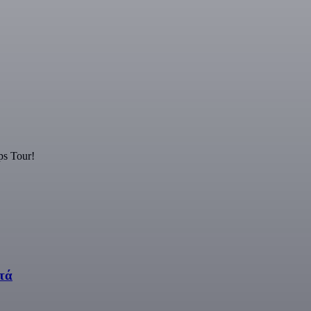
ps Tour!
τά