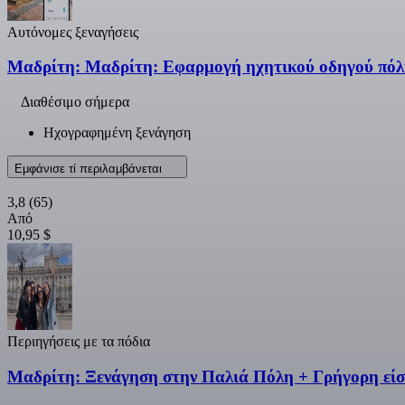
Αυτόνομες ξεναγήσεις
Μαδρίτη: Μαδρίτη: Εφαρμογή ηχητικού οδηγού πόλη
Διαθέσιμο σήμερα
Ηχογραφημένη ξενάγηση
Εμφάνισε τί περιλαμβάνεται
3,8
(65)
Από
10,95 $
Περιηγήσεις με τα πόδια
Μαδρίτη: Ξενάγηση στην Παλιά Πόλη + Γρήγορη είσ