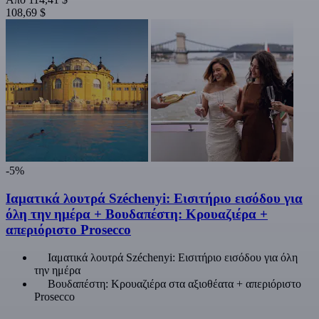
108,69 $
-5%
Ιαματικά λουτρά Széchenyi: Εισιτήριο εισόδου για
όλη την ημέρα + Βουδαπέστη: Κρουαζιέρα +
απεριόριστο Prosecco
Ιαματικά λουτρά Széchenyi: Εισιτήριο εισόδου για όλη
την ημέρα
Βουδαπέστη: Κρουαζιέρα στα αξιοθέατα + απεριόριστο
Prosecco