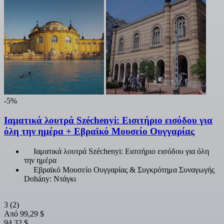
-5%
Ιαματικά λουτρά Széchenyi: Εισιτήριο εισόδου για
όλη την ημέρα + Εβραϊκό Μουσείο Ουγγαρίας
Ιαματικά λουτρά Széchenyi: Εισιτήριο εισόδου για όλη
την ημέρα
Εβραϊκό Μουσείο Ουγγαρίας & Συγκρότημα Συναγωγής
Dohány: Ντάγκι
3
(2)
Από
99,29 $
94,32 $