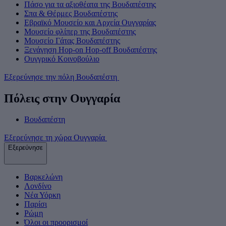
Πάσο για τα αξιοθέατα της Βουδαπέστης
Σπα & Θέρμες Βουδαπέστης
Εβραϊκό Μουσείο και Αρχεία Ουγγαρίας
Μουσείο φλίπερ της Βουδαπέστης
Μουσείο Γάτας Βουδαπέστης
Ξενάγηση Hop-on Hop-off Βουδαπέστης
Ουγγρικό Κοινοβούλιο
Εξερεύνησε την πόλη Βουδαπέστη
Πόλεις στην Ουγγαρία
Βουδαπέστη
Εξερεύνησε τη χώρα Ουγγαρία
Εξερεύνησε
Βαρκελώνη
Λονδίνο
Νέα Υόρκη
Παρίσι
Ρώμη
Όλοι οι προορισμοί