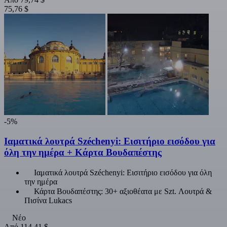
75,76 $
-5%
Ιαματικά λουτρά Széchenyi: Εισιτήριο εισόδου για
όλη την ημέρα + Κάρτα Βουδαπέστης
Ιαματικά λουτρά Széchenyi: Εισιτήριο εισόδου για όλη
την ημέρα
Κάρτα Βουδαπέστης: 30+ αξιοθέατα με Szt. Λουτρά &
Πισίνα Lukacs
Νέο
Από
114,41 $