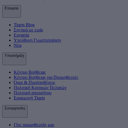
Εταιρεία
Tiqets Βlog
Σχετικά με εμάς
Εργασία
Υπεύθυνη Γνωστοποίηση
Νέα
Υποστήριξη
Κέντρο Βοήθειας
Κέντρο Βοήθειας για Προμηθευτές
Όροι & Προϋποθέσεις
Πολιτική Κριτικών Πελατών
Πολιτική απορρήτου
Εφαρμογή Tiqets
Συνεργασίες
Γίνε προμηθευτής μας