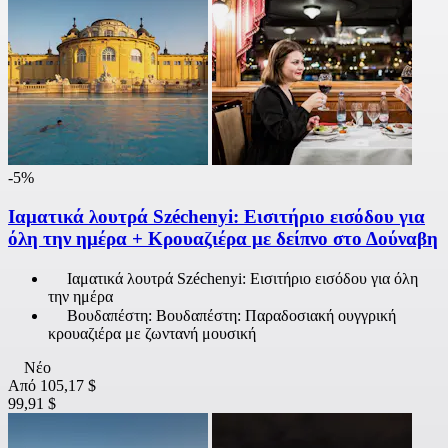
-5%
Ιαματικά λουτρά Széchenyi: Εισιτήριο εισόδου για
όλη την ημέρα + Κρουαζιέρα με δείπνο στο Δούναβη
Ιαματικά λουτρά Széchenyi: Εισιτήριο εισόδου για όλη
την ημέρα
Βουδαπέστη: Βουδαπέστη: Παραδοσιακή ουγγρική
κρουαζιέρα με ζωντανή μουσική
Νέο
Από
105,17 $
99,91 $