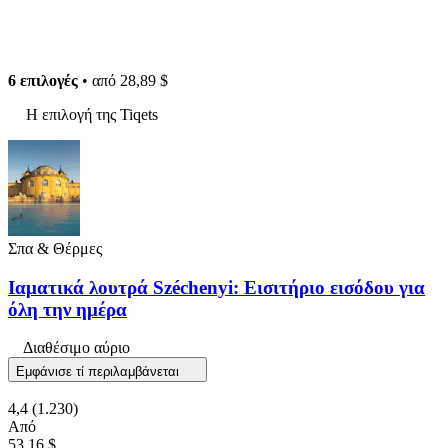
6 επιλογές
• από
28,89 $
Η επιλογή της Tiqets
Σπα & Θέρμες
Ιαματικά λουτρά Széchenyi: Εισιτήριο εισόδου για
όλη την ημέρα
Διαθέσιμο αύριο
Εμφάνισε τί περιλαμβάνεται
4,4
(1.230)
Από
53,16 $