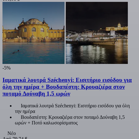
-5%
Ιαματικά λουτρά Széchenyi: Εισιτήριο εισόδου για
όλη την ημέρα + Βουδαπέστη: Κρουαζιέρα στον
ποταμό Δούναβη 1,5 ωρών
Ιαματικά λουτρά Széchenyi: Εισιτήριο εισόδου για όλη
την ημέρα
Βουδαπέστη: Κρουαζιέρα στον ποταμό Δούναβη 1,5
ωρών + Ποτό καλωσορίσματος
Νέο
Από
79,74 $