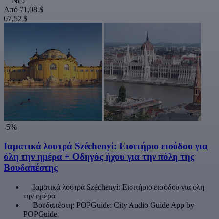
Νέο
Από
71,08 $
67,52 $
-5%
Ιαματικά λουτρά Széchenyi: Εισιτήριο εισόδου για
όλη την ημέρα + Οδηγός ήχου για την πόλη της
Βουδαπέστης
Ιαματικά λουτρά Széchenyi: Εισιτήριο εισόδου για όλη
την ημέρα
Βουδαπέστη: POPGuide: City Audio Guide App by
POPGuide