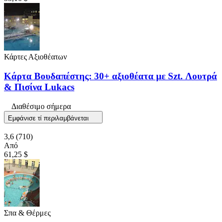
Κάρτες Αξιοθέατων
Κάρτα Βουδαπέστης: 30+ αξιοθέατα με Szt. Λουτρά
& Πισίνα Lukacs
Διαθέσιμο σήμερα
Εμφάνισε τί περιλαμβάνεται
3,6
(710)
Από
61,25 $
Σπα & Θέρμες