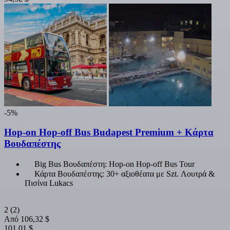
-5%
Hop-on Hop-off Bus Budapest Premium + Κάρτα
Βουδαπέστης
Big Bus Βουδαπέστη: Hop-on Hop-off Bus Tour
Κάρτα Βουδαπέστης: 30+ αξιοθέατα με Szt. Λουτρά &
Πισίνα Lukacs
2
(2)
Από
106,32 $
101,01 $