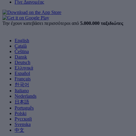
Γίνε Διανομέας
Την έχουν κατεβάσει περισσότεροι από
5.000.000 ταξιδιώτες
English
Català
Čeština
Dansk
Deutsch
Ελληνικά
Español
Français
한국어
Italiano
Nederlands
日本語
Português
Polski
Русский
Svenska
中文