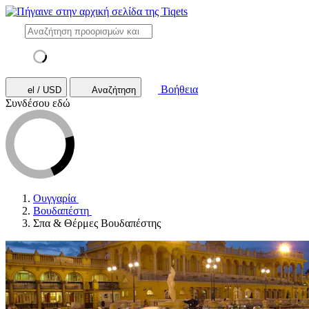
Βοήθεια
el / USD
Αναζήτηση
Συνδέσου εδώ
Ουγγαρία
Βουδαπέστη
Σπα & Θέρμες Βουδαπέστης