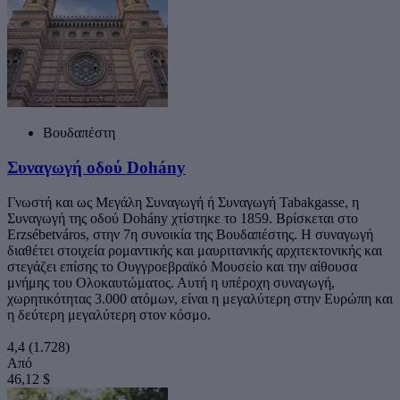
Βουδαπέστη
Συναγωγή οδού Dohány
Γνωστή και ως Μεγάλη Συναγωγή ή Συναγωγή Tabakgasse, η
Συναγωγή της οδού Dohány χτίστηκε το 1859. Βρίσκεται στο
Erzsébetváros, στην 7η συνοικία της Βουδαπέστης. Η συναγωγή
διαθέτει στοιχεία ρομαντικής και μαυριτανικής αρχιτεκτονικής και
στεγάζει επίσης το Ουγγροεβραϊκό Μουσείο και την αίθουσα
μνήμης του Ολοκαυτώματος. Αυτή η υπέροχη συναγωγή,
χωρητικότητας 3.000 ατόμων, είναι η μεγαλύτερη στην Ευρώπη και
η δεύτερη μεγαλύτερη στον κόσμο.
4,4
(1.728)
Από
46,12 $