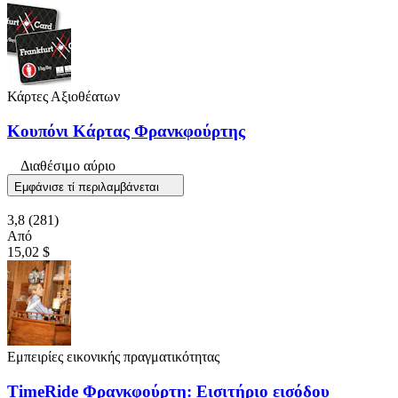
Κάρτες Αξιοθέατων
Κουπόνι Κάρτας Φρανκφούρτης
Διαθέσιμο αύριο
Εμφάνισε τί περιλαμβάνεται
3,8
(281)
Από
15,02 $
Εμπειρίες εικονικής πραγματικότητας
TimeRide Φρανκφούρτη: Εισιτήριο εισόδου