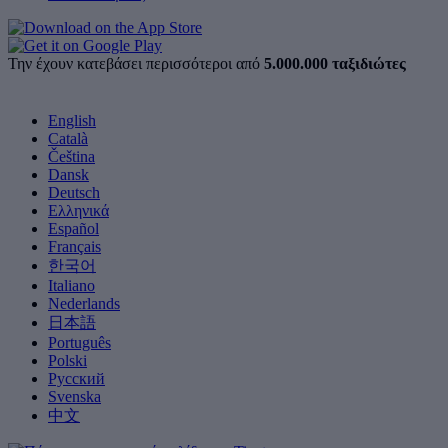
Την έχουν κατεβάσει περισσότεροι από
5.000.000 ταξιδιώτες
English
Català
Čeština
Dansk
Deutsch
Ελληνικά
Español
Français
한국어
Italiano
Nederlands
日本語
Português
Polski
Русский
Svenska
中文