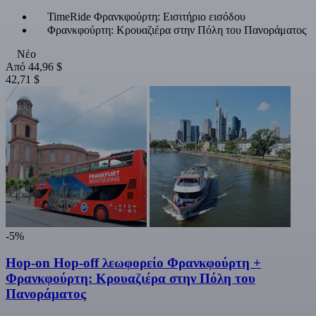
TimeRide Φρανκφούρτη: Εισιτήριο εισόδου
Φρανκφούρτη: Κρουαζιέρα στην Πόλη του Πανοράματος
Νέο
Από
44,96 $
42,71 $
-5%
Hop-on Hop-off λεωφορείο Φρανκφούρτη +
Φρανκφούρτη: Κρουαζιέρα στην Πόλη του
Πανοράματος