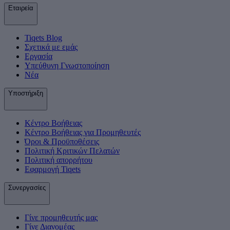
Εταιρεία
Tiqets Βlog
Σχετικά με εμάς
Εργασία
Υπεύθυνη Γνωστοποίηση
Νέα
Υποστήριξη
Κέντρο Βοήθειας
Κέντρο Βοήθειας για Προμηθευτές
Όροι & Προϋποθέσεις
Πολιτική Κριτικών Πελατών
Πολιτική απορρήτου
Εφαρμογή Tiqets
Συνεργασίες
Γίνε προμηθευτής μας
Γίνε Διανομέας