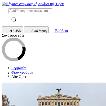
Βοήθεια
el / USD
Αναζήτηση
Συνδέσου εδώ
Γερμανία
Φρανκφούρτη
Alte Oper