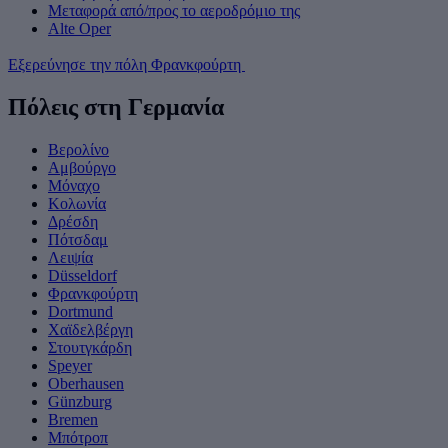
Μεταφορά από/προς το αεροδρόμιο της
Alte Oper
Εξερεύνησε την πόλη Φρανκφούρτη
Πόλεις στη Γερμανία
Βερολίνο
Αμβούργο
Μόναχο
Κολωνία
Δρέσδη
Πότσδαμ
Λειψία
Düsseldorf
Φρανκφούρτη
Dortmund
Χαϊδελβέργη
Στουτγκάρδη
Speyer
Oberhausen
Günzburg
Bremen
Μπότροπ