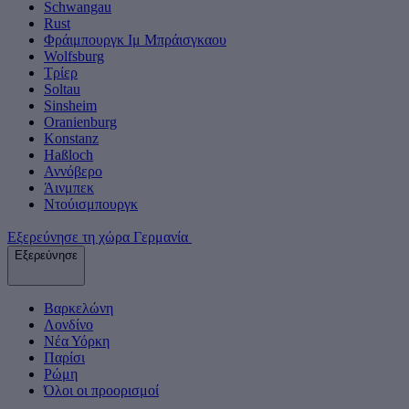
Schwangau
Rust
Φράιμπουργκ Ιμ Μπράισγκαου
Wolfsburg
Τρίερ
Soltau
Sinsheim
Oranienburg
Konstanz
Haßloch
Αννόβερο
Άινμπεκ
Ντούισμπουργκ
Εξερεύνησε τη χώρα Γερμανία
Εξερεύνησε
Βαρκελώνη
Λονδίνο
Νέα Υόρκη
Παρίσι
Ρώμη
Όλοι οι προορισμοί