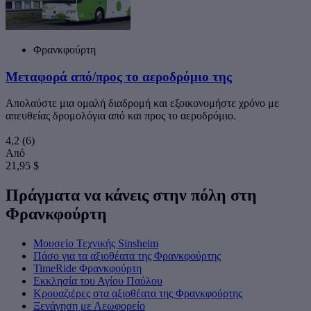
Φρανκφούρτη
Μεταφορά από/προς το αεροδρόμιο της
Απολαύστε μια ομαλή διαδρομή και εξοικονομήστε χρόνο με
απευθείας δρομολόγια από και προς το αεροδρόμιο.
4,2
(6)
Από
21,95 $
Πράγματα να κάνεις στην πόλη στη
Φρανκφούρτη
Μουσείο Τεχνικής Sinsheim
Πάσο για τα αξιοθέατα της Φρανκφούρτης
TimeRide Φρανκφούρτη
Εκκλησία του Αγίου Παύλου
Κρουαζιέρες στα αξιοθέατα της Φρανκφούρτης
Ξενάγηση με Λεωφορείο