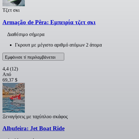
Τζετ σκι
Armação de Pêra: Εμπειρία τζετ σκι
Διαθέσιμο σήμερα
Γκρουπ με μέγιστο αριθμό ατόμων 2 άτομα
Εμφάνισε τί περιλαμβάνεται
4,4
(12)
Από
69,37 $
Ξεναγήσεις με ταχύπλοο σκάφος
Albufeira: Jet Boat Ride