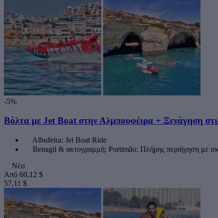
-5%
Βόλτα με Jet Boat στην Αλμπουφέιρα + Ξενάγηση στι
Albufeira: Jet Boat Ride
Benagil & ακτογραμμή: Portimão: Πλήρης περιήγηση με σκ
Νέο
Από
60,12 $
57,11 $