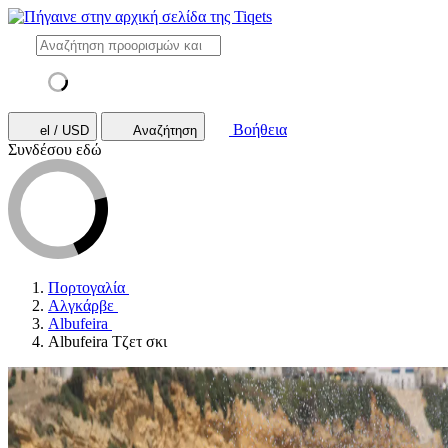
Βοήθεια
el / USD
Αναζήτηση
Συνδέσου εδώ
Πορτογαλία
Αλγκάρβε
Albufeira
Albufeira Τζετ σκι