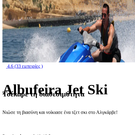
4.6
(33 εμπειρίες )
Albufeira Jet Ski
Τσέκαρε τη διαθεσιμότητα
Νιώσε τη βιασύνη και νοίκιασε ένα τζετ σκι στο Αλγκάρβε!