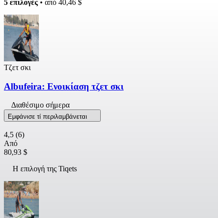
5 επιλογές
• από
40,46 $
Τζετ σκι
Albufeira: Ενοικίαση τζετ σκι
Διαθέσιμο σήμερα
Εμφάνισε τί περιλαμβάνεται
4,5
(6)
Από
80,93 $
Η επιλογή της Tiqets