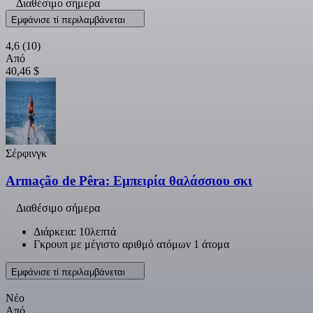
Διαθέσιμο σήμερα
Εμφάνισε τί περιλαμβάνεται
4,6
(10)
Από
40,46 $
Σέρφινγκ
Armação de Pêra: Εμπειρία θαλάσσιου σκι
Διαθέσιμο σήμερα
Διάρκεια: 10λεπτά
Γκρουπ με μέγιστο αριθμό ατόμων 1 άτομα
Εμφάνισε τί περιλαμβάνεται
Νέο
Από