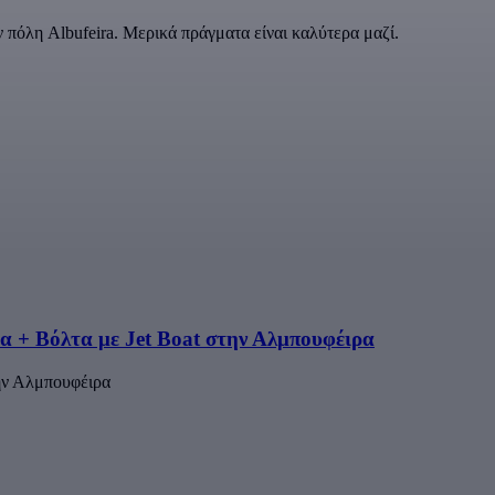
 πόλη Albufeira. Μερικά πράγματα είναι καλύτερα μαζί.
ρα + Βόλτα με Jet Boat στην Αλμπουφέιρα
ην Αλμπουφέιρα