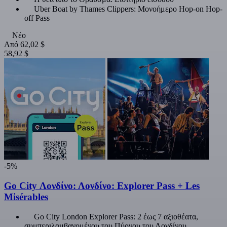
Uber Boat by Thames Clippers: Μονοήμερο Hop-on Hop-
off Pass
Νέο
Από
62,02 $
58,92 $
-5%
Go City Λονδίνο: Λονδίνο: Explorer Pass + Les
Misérables
Go City London Explorer Pass: 2 έως 7 αξιοθέατα,
συμπεριλαμβανομένου του Πύργου του Λονδίνου