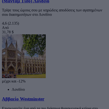
(Μαντάμ Τισό) Λονδίνο
Τρίψε τους ώμους σου με κηρώδεις αποδόσεις των αγαπημένων
σου διασημοτήτων στο Λονδίνο
4,6
(2.135)
Από
31,78 $
μέχρι και -12%
Λονδίνο
Αββαείο Westminster
Επισκεφτείτε ένα από τα πιο διάσημα θρησκευτικά κτίρια στο