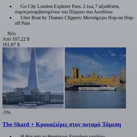
Go City London Explorer Pass: 2 έως 7 αξιοθέατα,
συμπεριλαμβανομένου του Πύργου του Λονδίνου
Uber Boat by Thames Clippers: Μονοήμερο Hop-on Hop-
off Pass
Νέο
Από
107,22 $
101,87 $
-5%
The Shard + Κρουαζιέρες στον ποταμό Τάμεση
Η θέα από το Θραύσμα: Εισιτήριο εισόδου