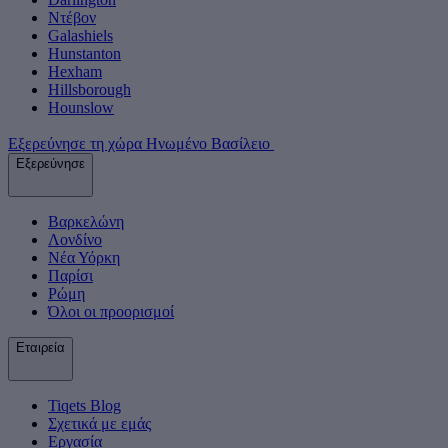
Ντέβον
Galashiels
Hunstanton
Hexham
Hillsborough
Hounslow
Εξερεύνησε τη χώρα Ηνωμένο Βασίλειο
Εξερεύνησε
Βαρκελώνη
Λονδίνο
Νέα Υόρκη
Παρίσι
Ρώμη
Όλοι οι προορισμοί
Εταιρεία
Tiqets Βlog
Σχετικά με εμάς
Εργασία