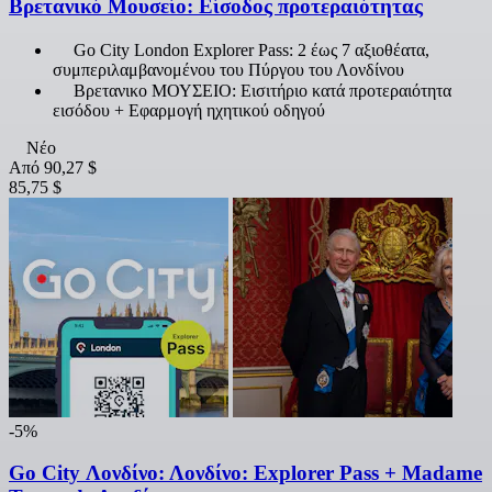
Βρετανικό Μουσείο: Είσοδος προτεραιότητας
Go City London Explorer Pass: 2 έως 7 αξιοθέατα,
συμπεριλαμβανομένου του Πύργου του Λονδίνου
Βρετανικο ΜΟΥΣΕΙΟ: Εισιτήριο κατά προτεραιότητα
εισόδου + Εφαρμογή ηχητικού οδηγού
Νέο
Από
90,27 $
85,75 $
-5%
Go City Λονδίνο: Λονδίνο: Explorer Pass + Madame