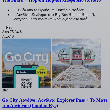
The Shard + Hop-on Hop-off λεωφορείο Λονδίνο
Η θέα από το Θραύσμα: Εισιτήριο εισόδου
Λονδίνο: Ξενάγηση στο Big Bus Hop-on Hop-off,
Ξενάγηση με τα πόδια και Κρουαζιέρα στο ποτάμι
Νέο
Από
75,34 $
71,57 $
-5%
Go City Λονδίνο: Λονδίνο: Explorer Pass + Το Μάτι
του Λονδίνου (London Eye)