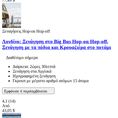
77,49 $
Ξεναγήσεις Hop-on Hop-off
Λονδίνο: Ξενάγηση στο Big Bus Hop-on Hop-off,
Ξενάγηση με τα πόδια και Κρουαζιέρα στο ποτάμι
Διαθέσιμο σήμερα
Διάρκεια: 2ώρες 30λεπτά
Ξενάγηση στα Αγγλικά
Ηχογραφημένη ξενάγηση
Γκρουπ με μέγιστο αριθμό ατόμων 15 άτομα
Εμφάνισε τί περιλαμβάνεται
4,1
(14)
Από
43,05 $