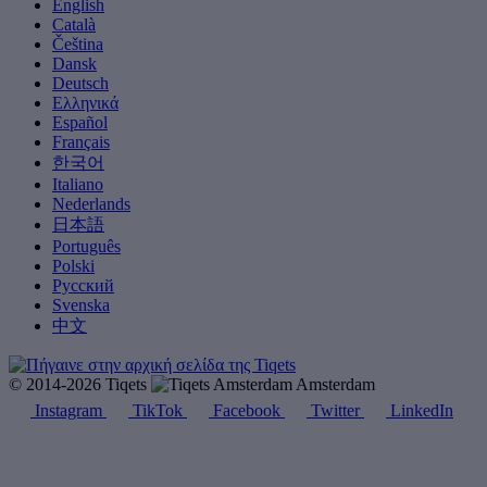
English
Català
Čeština
Dansk
Deutsch
Ελληνικά
Español
Français
한국어
Italiano
Nederlands
日本語
Português
Polski
Русский
Svenska
中文
© 2014-2026 Tiqets
Amsterdam
Instagram
TikTok
Facebook
Twitter
LinkedIn