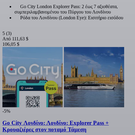
Go City London Explorer Pass: 2 έως 7 αξιοθέατα,
συμπεριλαμβανομένου του Πύργου του Λονδίνου
Ρόδα του Λονδίνου (London Eye): Εισιτήριο εισόδου
5
(3)
Από
111,63 $
106,05 $
-5%
Go City Λονδίνο: Λονδίνο: Explorer Pass +
Κρουαζιέρες στον ποταμό Τάμεση