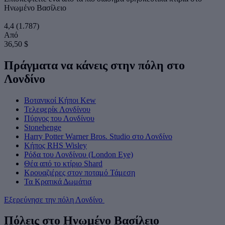
Ηνωμένο Βασίλειο
4,4
(1.787)
Από
36,50 $
Πράγματα να κάνεις στην πόλη στο
Λονδίνο
Βοτανικοί Κήποι Kew
Τελεφερίκ Λονδίνου
Πύργος του Λονδίνου
Stonehenge
Harry Potter Warner Bros. Studio στο Λονδίνο
Κήπος RHS Wisley
Ρόδα του Λονδίνου (London Eye)
Θέα από το κτίριο Shard
Κρουαζιέρες στον ποταμό Τάμεση
Τα Κρατικά Δωμάτια
Εξερεύνησε την πόλη Λονδίνο
Πόλεις στο Ηνωμένο Βασίλειο