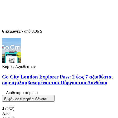
6 επιλογές
• από
8,06 $
Κάρτες Αξιοθέατων
Go City London Explorer Pass: 2 έως 7 αξιοθέατα,
συμπεριλαμβανομένου του Πύργου του Λονδίνου
Διαθέσιμο σήμερα
Εμφάνισε τί περιλαμβάνεται
4
(232)
Από