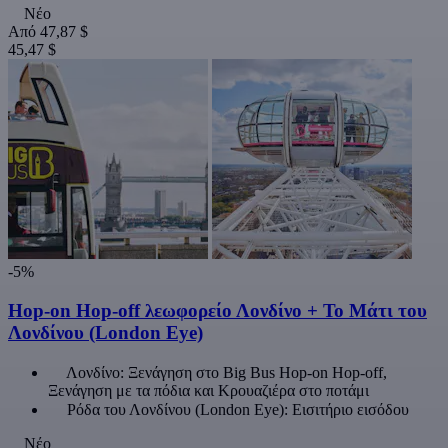
Νέο
Από
47,87 $
45,47 $
-5%
Hop-on Hop-off λεωφορείο Λονδίνο + Το Μάτι του
Λονδίνου (London Eye)
Λονδίνο: Ξενάγηση στο Big Bus Hop-on Hop-off,
Ξενάγηση με τα πόδια και Κρουαζιέρα στο ποτάμι
Ρόδα του Λονδίνου (London Eye): Εισιτήριο εισόδου
Νέο