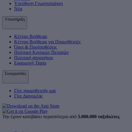
Υπεύθυνη Γνωστοποίηση
Νέα
Υποστήριξη
Κέντρο Βοήθειας
Κέντρο Βοήθειας για Προμηθευτές
Όροι & Προϋποθέσεις
Πολιτική Κριτικών Πελατών
Πολιτική απορρήτου
Εφαρμογή Tiqets
Συνεργασίες
Γίνε προμηθευτής μας
Γίνε Διανομέας
Την έχουν κατεβάσει περισσότεροι από
5.000.000 ταξιδιώτες