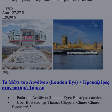
Νέο
Από
127,27 $
120,90 $
-5%
Το Μάτι του Λονδίνου (London Eye) + Κρουαζιέρες
στον ποταμό Τάμεση
Ρόδα του Λονδίνου (London Eye): Εισιτήριο εισόδου
Uber Boat από την Thames Clippers: Climes Climes:
Ενιαίο ταξίδι