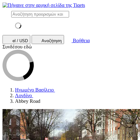
Βοήθεια
el / USD
Αναζήτηση
Συνδέσου εδώ
Ηνωμένο Βασίλειο
Λονδίνο
Abbey Road