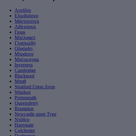
Λονδίνο
Εδιμβούργο
Μάντσεστερ
Λίβερπουλ
Γιορκ
Μπέλφαστ
Γλασκώβη
Οξφόρδη
Μπράιτον
Μπέρμιγχαμ
Inverness
Cambridge
Blackpool
Μπαθ
Stratford Upon Avon
Windsor
Portsmouth
Queensferry
Brampton
Newcastle upon Tyne
Ντόβερ
Harrogate
Colchester
Darlington