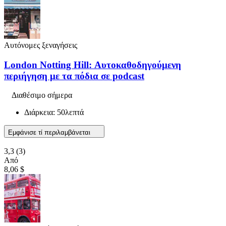
Αυτόνομες ξεναγήσεις
London Notting Hill: Αυτοκαθοδηγούμενη
περιήγηση με τα πόδια σε podcast
Διαθέσιμο σήμερα
Διάρκεια: 50λεπτά
Εμφάνισε τί περιλαμβάνεται
3,3
(3)
Από
8,06 $