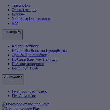
Tiqets Βlog
Σχετικά με εμάς
Εργασία
Υπεύθυνη Γνωστοποίηση
Νέα
Υποστήριξη
Κέντρο Βοήθειας
Κέντρο Βοήθειας για Προμηθευτές
Όροι & Προϋποθέσεις
Πολιτική Κριτικών Πελατών
Πολιτική απορρήτου
Εφαρμογή Tiqets
Συνεργασίες
Γίνε προμηθευτής μας
Γίνε Διανομέας