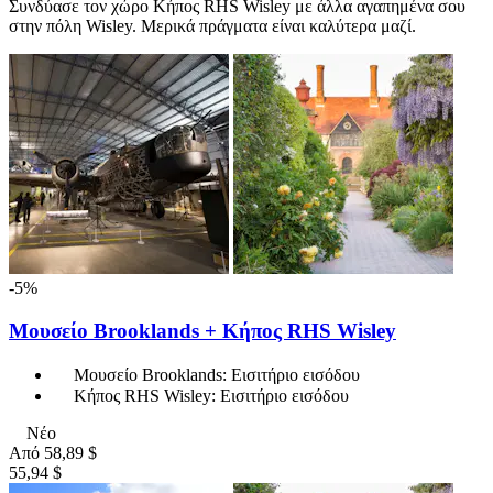
Συνδύασε τον χώρο Κήπος RHS Wisley με άλλα αγαπημένα σου
στην πόλη Wisley. Μερικά πράγματα είναι καλύτερα μαζί.
-5%
Μουσείο Brooklands + Κήπος RHS Wisley
Μουσείο Brooklands: Εισιτήριο εισόδου
Κήπος RHS Wisley: Εισιτήριο εισόδου
Νέο
Από
58,89 $
55,94 $