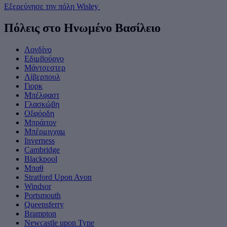
Εξερεύνησε την πόλη Wisley
Πόλεις στο Ηνωμένο Βασίλειο
Λονδίνο
Εδιμβούργο
Μάντσεστερ
Λίβερπουλ
Γιορκ
Μπέλφαστ
Γλασκώβη
Οξφόρδη
Μπράιτον
Μπέρμιγχαμ
Inverness
Cambridge
Blackpool
Μπαθ
Stratford Upon Avon
Windsor
Portsmouth
Queensferry
Brampton
Newcastle upon Tyne