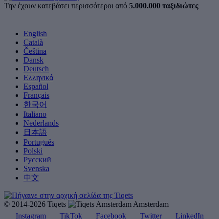
Την έχουν κατεβάσει περισσότεροι από
5.000.000 ταξιδιώτες
English
Català
Čeština
Dansk
Deutsch
Ελληνικά
Español
Français
한국어
Italiano
Nederlands
日本語
Português
Polski
Русский
Svenska
中文
© 2014-2026 Tiqets
Amsterdam
Instagram
TikTok
Facebook
Twitter
LinkedIn