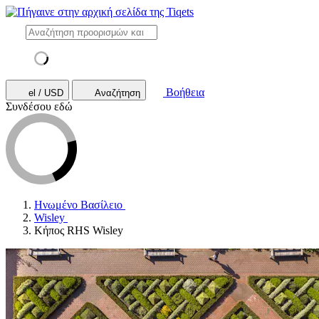
Βοήθεια
el / USD
Αναζήτηση
Συνδέσου εδώ
Ηνωμένο Βασίλειο
Wisley
Κήπος RHS Wisley