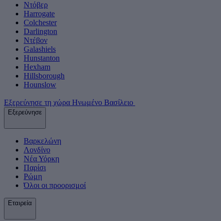
Ντόβερ
Harrogate
Colchester
Darlington
Ντέβον
Galashiels
Hunstanton
Hexham
Hillsborough
Hounslow
Εξερεύνησε τη χώρα Ηνωμένο Βασίλειο
Εξερεύνησε
Βαρκελώνη
Λονδίνο
Νέα Υόρκη
Παρίσι
Ρώμη
Όλοι οι προορισμοί
Εταιρεία