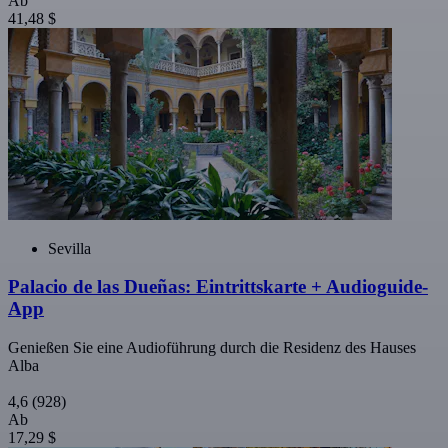
Ab
41,48 $
Sevilla
Palacio de las Dueñas: Eintrittskarte + Audioguide-
App
Genießen Sie eine Audioführung durch die Residenz des Hauses
Alba
4,6
(928)
Ab
17,29 $