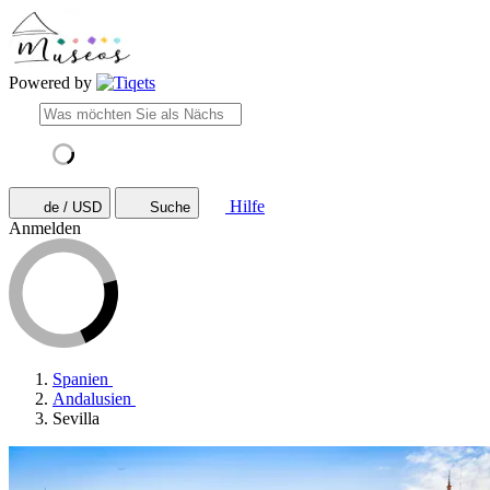
Powered by
Hilfe
de / USD
Suche
Anmelden
Spanien
Andalusien
Sevilla