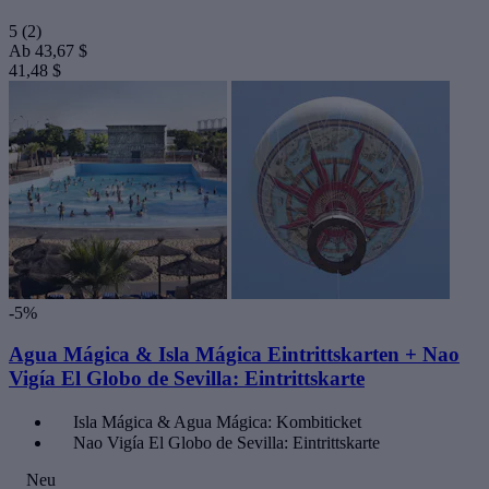
5
(2)
Ab
43,67 $
41,48 $
-5%
Agua Mágica & Isla Mágica Eintrittskarten + Nao
Vigía El Globo de Sevilla: Eintrittskarte
Isla Mágica & Agua Mágica: Kombiticket
Nao Vigía El Globo de Sevilla: Eintrittskarte
Neu