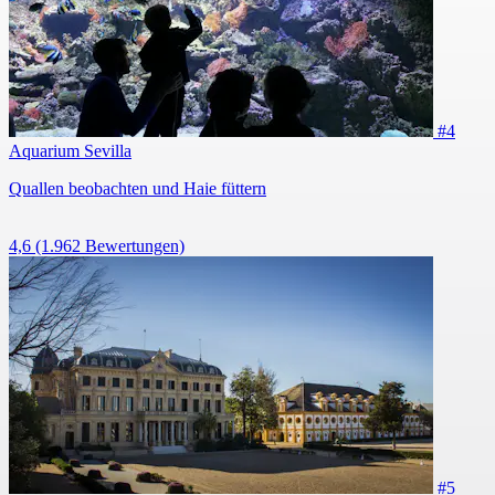
#4
Aquarium Sevilla
Quallen beobachten und Haie füttern
4,6
(1.962 Bewertungen)
#5