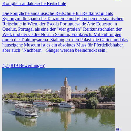
Königlich-andalusische Reitschule
Die königliche andalusische Reitschule für Reitkunst gilt als
Synonym für spanische Tanzpferde und gilt neben der spanischen
Reitschule in Wien, der Escola Portuguesa de Arte Equestre in
Queluz, Portugal als eine der "vier großen" Reitkunstschulen der
Welt. und der Cadre Noir in Saumur, Frankreich. Mit Führungen
durch die Trainingsarena, Stallungen, den Palast, die Gärten und das
hauseigene Museum ist es ein absolutes Muss für Pferdeliebhaber,
aber auch "Nachbarn" -Sänger werden beeindruckt sein!
4,7
(819 Bewertungen)
#6