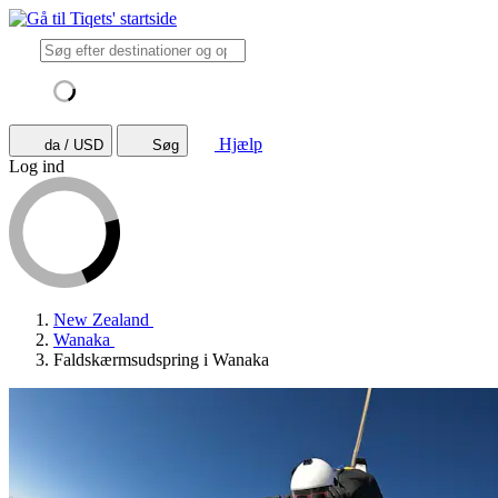
Hjælp
da / USD
Søg
Log ind
New Zealand
Wanaka
Faldskærmsudspring i Wanaka