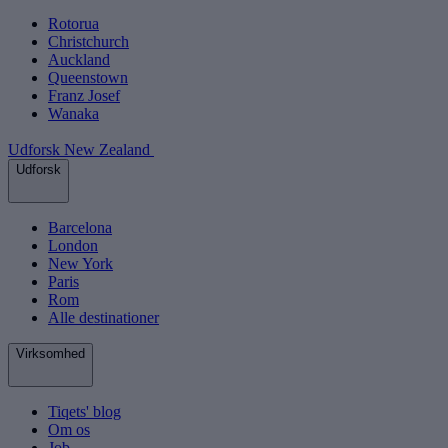
Rotorua
Christchurch
Auckland
Queenstown
Franz Josef
Wanaka
Udforsk New Zealand
Udforsk
Barcelona
London
New York
Paris
Rom
Alle destinationer
Virksomhed
Tiqets' blog
Om os
Job