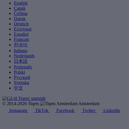
English
Català
Čeština
Dansk
Deutsch
Ελληνικά
Español
Français
한국어
Italiano
Nederlands
日本語
Português
Polski
Русский
Svenska
中文
© 2014-2026 Tiqets
Amsterdam
Instagram
TikTok
Facebook
Twitter
LinkedIn