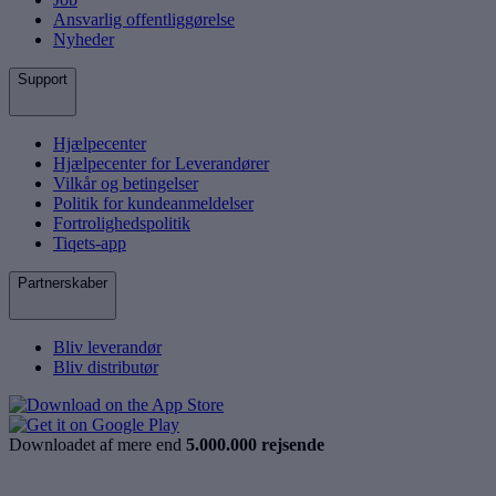
Ansvarlig offentliggørelse
Nyheder
Support
Hjælpecenter
Hjælpecenter for Leverandører
Vilkår og betingelser
Politik for kundeanmeldelser
Fortrolighedspolitik
Tiqets-app
Partnerskaber
Bliv leverandør
Bliv distributør
Downloadet af mere end
5.000.000 rejsende