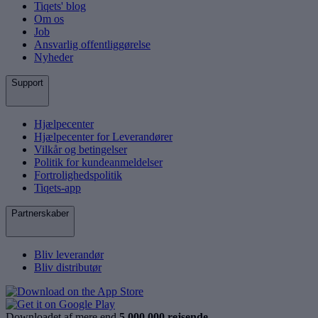
Tiqets' blog
Om os
Job
Ansvarlig offentliggørelse
Nyheder
Support
Hjælpecenter
Hjælpecenter for Leverandører
Vilkår og betingelser
Politik for kundeanmeldelser
Fortrolighedspolitik
Tiqets-app
Partnerskaber
Bliv leverandør
Bliv distributør
Downloadet af mere end
5.000.000 rejsende