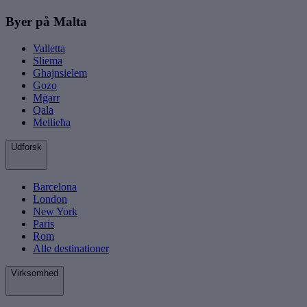
Byer på Malta
Valletta
Sliema
Ghajnsielem
Gozo
Mġarr
Qala
Mellieħa
Udforsk
Barcelona
London
New York
Paris
Rom
Alle destinationer
Virksomhed