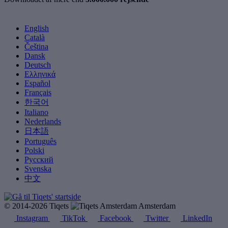
English
Català
Čeština
Dansk
Deutsch
Ελληνικά
Español
Français
한국어
Italiano
Nederlands
日本語
Português
Polski
Русский
Svenska
中文
© 2014-2026 Tiqets
Amsterdam
Instagram
TikTok
Facebook
Twitter
LinkedIn