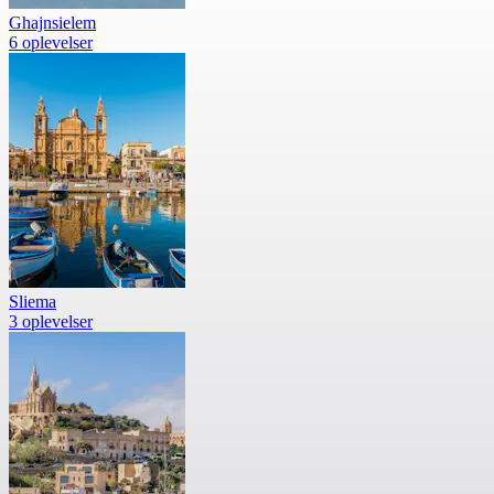
Ghajnsielem
6 oplevelser
Sliema
3 oplevelser