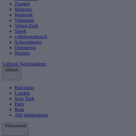
Zundert
Wolvega
Waalwijk
Volendam
Velsen-Zuid
Sneek
s-Hertogenbosch
Scheveningen
Oegstgeest
Nuenen
Udforsk Nederlandene
Udforsk
Barcelona
London
New York
Paris
Rom
Alle destinationer
Virksomhed