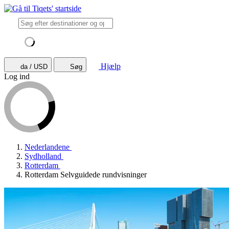
Hjælp
da / USD
Søg
Log ind
Nederlandene
Sydholland
Rotterdam
Rotterdam Selvguidede rundvisninger