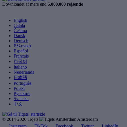
Downloadet af mere end
5.000.000 rejsende
English
Català
Čeština
Dansk
Deutsch
Ελληνικά
Español
Français
한국어
Italiano
Nederlands
日本語
Português
Polski
Русский
Svenska
中文
© 2014-2026 Tiqets
Amsterdam
Instagram
TikTok
Facebook
Twitter
LinkedIn