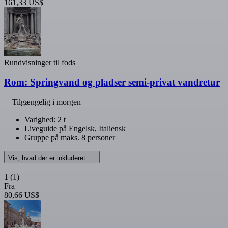
161,33 US$
Rundvisninger til fods
Rom: Springvand og pladser semi-privat vandretur
Tilgængelig i morgen
Varighed: 2 t
Liveguide på Engelsk, Italiensk
Gruppe på maks. 8 personer
Vis, hvad der er inkluderet
1
(1)
Fra
80,66 US$