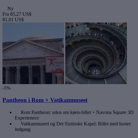
Ny
Fra
85,27 US$
81,01 US$
-5%
Pantheon i Rom + Vatikanmuseet
Rom Pantheon: uden om køen-billet + Navona Square 3D
Experienece
Vatikanmuseet og Det Sixtinske Kapel: Billet med hostet
indgang