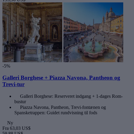
-5%
Galleri Borghese + Piazza Navona, Pantheon og
Trevi-tur
Galleri Borghese: Reserveret indgang + 1-dages Rom-
bustur
Piazza Navona, Pantheon, Trevi-fontænen og
Spansketrappen: Guidet rundvisning til fods
Ny
Fra
63,03 US$
59,88 US$