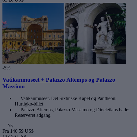
-5%
Vatikanmuseet + Palazzo Altemps og Palazzo
Massimo
Vatikanmuseet, Det Sixtinske Kapel og Pantheon:
Hurtigkø-billet
Palazzo Altemps, Palazzo Massimo og Diocletians bade:
Reserveret adgang
Ny
Fra
140,59 US$
133,56 US$