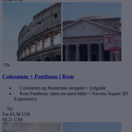
-5%
Colosseum + Pantheon i Rom
Colosseum og Mamertine-fængslet + lydguide
Rom Pantheon: uden om køen-billet + Navona Square 3D
Experienece
Ny
Fra
63,38 US$
60,21 US$