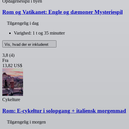
Opdagelsesspil i byen
Rom og Vatikanet: Engle og dæmoner Mysteriespil
Tilgængelig i dag
Varighed: 1 t og 35 minutter
Vis, hvad der er inkluderet
3,8
(4)
Fra
13,82 US$
Cykelture
Rom: E-cykeltur i solopgang + italiensk morgenmad
Tilgængelig i morgen