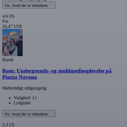
Vis, hvad der er inkluderet
4,6
(9)
Fra
16,47 US$
Bundt
Rom: Undergrunds- og multimedieoplevelse på
Piazza Navona
Midlertidigt utilgængelig
Varighed: 2 t
Lydguide
Vis, hvad der er inkluderet
2,3
(3)