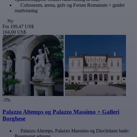
Colosseum, arena, gulv og Forum Romanum + guidet
rundvisning
Ny
Fra
109,47 US$
104,00 US$
-5%
Palazzo Altemps og Palazzo Massimo + Galleri
Borghese
Palazzo Altemps, Palazzo Massimo og Diocletians bade:
Reserveret adgang