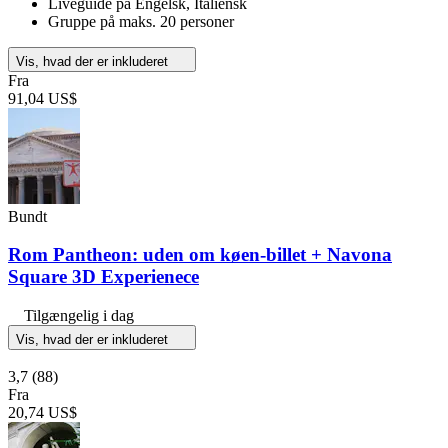
Liveguide på Engelsk, Italiensk
Gruppe på maks. 20 personer
Vis, hvad der er inkluderet
Fra
91,04 US$
Bundt
Rom Pantheon: uden om køen-billet + Navona
Square 3D Experienece
Tilgængelig i dag
Vis, hvad der er inkluderet
3,7
(88)
Fra
20,74 US$