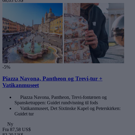
68,63 US$
-5%
Piazza Navona, Pantheon og Trevi-tur +
Vatikanmuseet
Piazza Navona, Pantheon, Trevi-fontænen og
Spansketrappen: Guidet rundvisning til fods
Vatikanmuseet, Det Sixtinske Kapel og Peterskirken:
Guidet tur
Ny
Fra
87,58 US$
83,20 US$