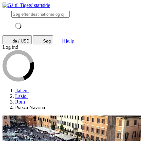
Hjælp
da / USD
Søg
Log ind
Italien
Lazio
Rom
Piazza Navona