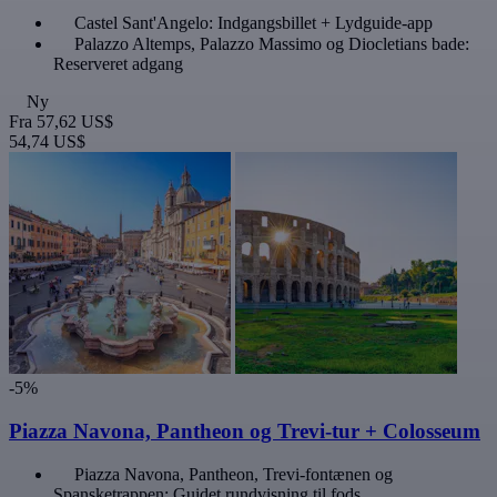
Castel Sant'Angelo: Indgangsbillet + Lydguide-app
Palazzo Altemps, Palazzo Massimo og Diocletians bade:
Reserveret adgang
Ny
Fra
57,62 US$
54,74 US$
-5%
Piazza Navona, Pantheon og Trevi-tur + Colosseum
Piazza Navona, Pantheon, Trevi-fontænen og
Spansketrappen: Guidet rundvisning til fods