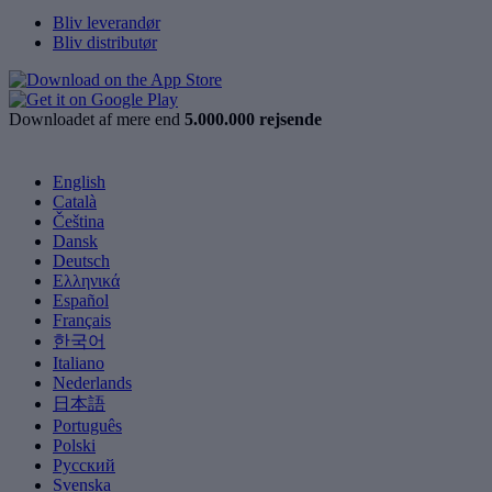
Bliv leverandør
Bliv distributør
Downloadet af mere end
5.000.000 rejsende
English
Català
Čeština
Dansk
Deutsch
Ελληνικά
Español
Français
한국어
Italiano
Nederlands
日本語
Português
Polski
Русский
Svenska