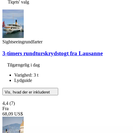
Tiqets' valg
Sightseeingrundfarter
3-timers rundturskrydstogt fra Lausanne
Tilgængelig i dag
Varighed: 3 t
Lydguide
Vis, hvad der er inkluderet
4,4
(7)
Fra
68,09 US$