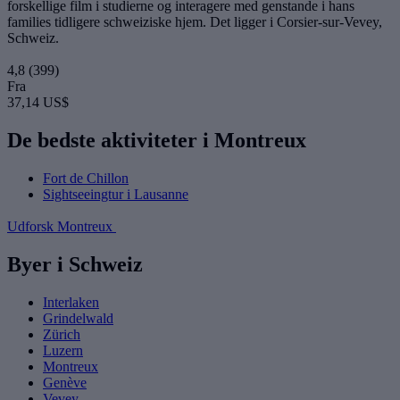
forskellige film i studierne og interagere med genstande i hans
families tidligere schweiziske hjem. Det ligger i Corsier-sur-Vevey,
Schweiz.
4,8
(399)
Fra
37,14 US$
De bedste aktiviteter i Montreux
Fort de Chillon
Sightseeingtur i Lausanne
Udforsk Montreux
Byer i Schweiz
Interlaken
Grindelwald
Zürich
Luzern
Montreux
Genève
Vevey