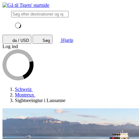
Hjælp
da / USD
Søg
Log ind
Schweiz
Montreux
Sightseeingtur i Lausanne