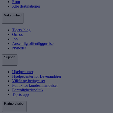
Rom
Alle destinationer
Virksomhed
Tiqets' blog
Om os
Job
Ansvarlig offentliggørelse
Nyheder
Support
Hjælpecenter
Hjælpecenter for Leverandører
Vilkår og betingelser
Politik for kundeanmeldelser
Fortrolighedspolitik
Tiqets-app
Partnerskaber