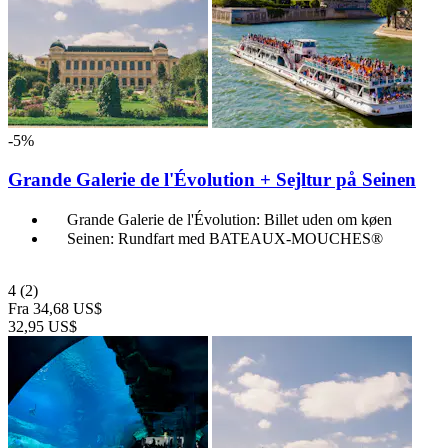
-5%
Grande Galerie de l'Évolution + Sejltur på Seinen
Grande Galerie de l'Évolution: Billet uden om køen
Seinen: Rundfart med BATEAUX-MOUCHES®
4
(2)
Fra
34,68 US$
32,95 US$