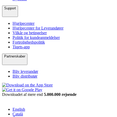
Support
Hjælpecenter
Hjælpecenter for Leverandører
Vilkår og betingelser
Politik for kundeanmeldelser
Fortrolighedspolitik
Tiqets-app
Partnerskaber
Bliv leverandør
Bliv distributør
Downloadet af mere end
5.000.000 rejsende
English
Català