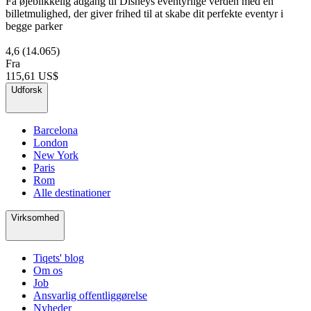
Få øjeblikkelig adgang til Disneys eventyrlige verden med en
billetmulighed, der giver frihed til at skabe dit perfekte eventyr i
begge parker
4,6
(14.065)
Fra
115,61 US$
Udforsk
Barcelona
London
New York
Paris
Rom
Alle destinationer
Virksomhed
Tiqets' blog
Om os
Job
Ansvarlig offentliggørelse
Nyheder