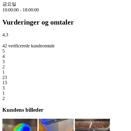
금요일
10:00:00
-
18:00:00
Vurderinger og omtaler
4,3
42 verificerede kundeomtale
5
4
3
2
1
23
13
3
1
2
Kundens billeder