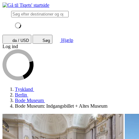
Hjælp
da / USD
Søg
Log ind
Tyskland
Berlin
Bode Museum
Bode Museum: Indgangsbillet + Altes Museum