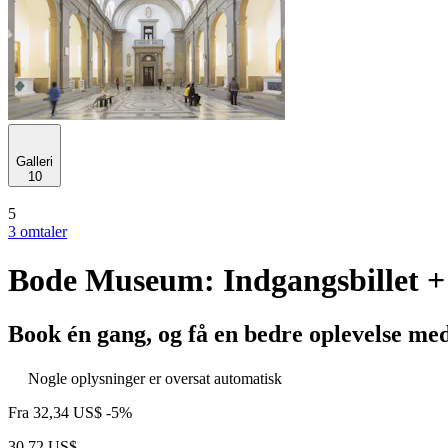
Galleri
10
5
3 omtaler
Bode Museum: Indgangsbillet 
Book én gang, og få en bedre oplevelse me
Nogle oplysninger er oversat automatisk
Fra
32,34 US$
-5%
30,72 US$