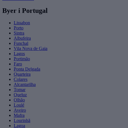
Byer i Portugal
Lissabon
Porto
Sintra
Albufeira
Funchal
Vila Nova de Gaia
Lagos
Portimão
Faro
Ponta Delgada
Quarteira
Colares
Alcantarilha
Tomar
Queluz
Olhão
Loulé
Aveiro
Mafra
Lourinhã
Lagoa