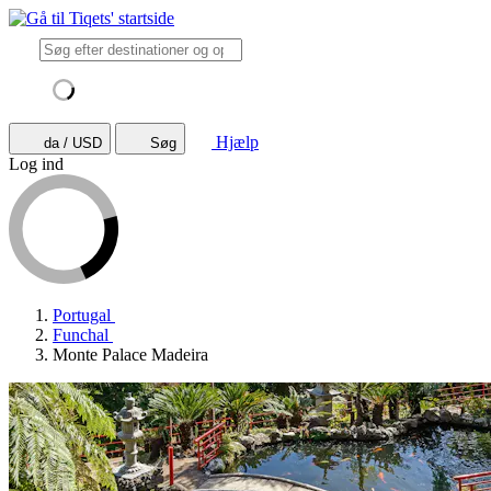
Hjælp
da / USD
Søg
Log ind
Portugal
Funchal
Monte Palace Madeira