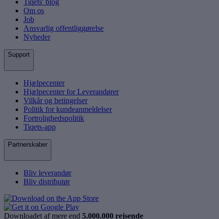
Tiqets' blog
Om os
Job
Ansvarlig offentliggørelse
Nyheder
Support
Hjælpecenter
Hjælpecenter for Leverandører
Vilkår og betingelser
Politik for kundeanmeldelser
Fortrolighedspolitik
Tiqets-app
Partnerskaber
Bliv leverandør
Bliv distributør
Downloadet af mere end
5.000.000 rejsende