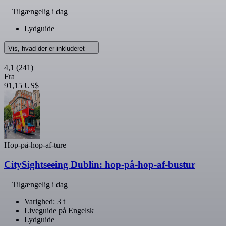
Tilgængelig i dag
Lydguide
Vis, hvad der er inkluderet
4,1
(241)
Fra
91,15 US$
Hop-på-hop-af-ture
CitySightseeing Dublin: hop-på-hop-af-bustur
Tilgængelig i dag
Varighed: 3 t
Liveguide på Engelsk
Lydguide