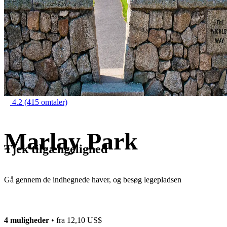
4.2
(415 omtaler)
Marlay Park
Tjek tilgængelighed
Gå gennem de indhegnede haver, og besøg legepladsen
4 muligheder
• fra
12,10 US$