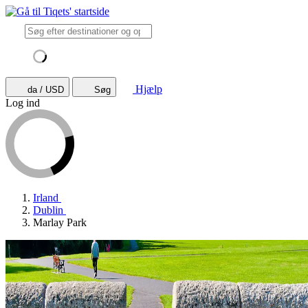
Hjælp
da / USD
Søg
Log ind
Irland
Dublin
Marlay Park