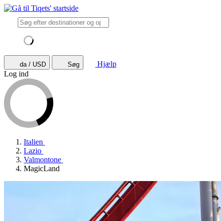
Hjælp
da / USD
Søg
Log ind
Italien
Lazio
Valmontone
MagicLand