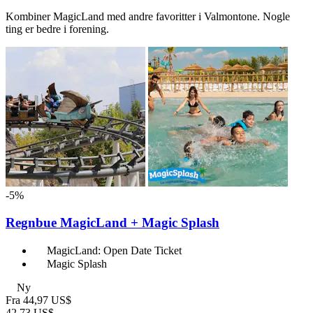
Kombiner MagicLand med andre favoritter i Valmontone. Nogle
ting er bedre i forening.
-5%
Regnbue MagicLand + Magic Splash
MagicLand: Open Date Ticket
Magic Splash
Ny
Fra
44,97 US$
42,73 US$