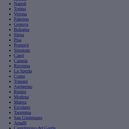
Napoli
Torino
Verona
Palermo
Genova
Bologna
Siena
Pisa
Pompeji
Sirmione
Capri
Catania
Ravenna
La Spezia
Como
Trapani
Agrigento
Rimini
Modena
Matera
Ercolano
Taormina
San Gimignano
Amalfi
Castelnuovo del Garda