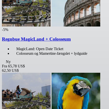
-5%
Regnbue MagicLand + Colosseum
MagicLand: Open Date Ticket
Colosseum og Mamertine-fængslet + lydguide
Ny
Fra
65,78 US$
62,50 US$