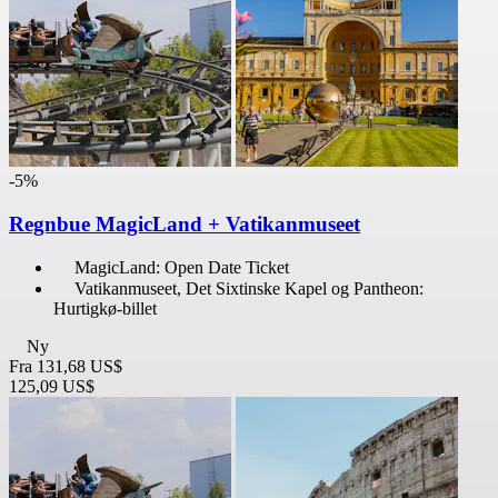
-5%
Regnbue MagicLand + Vatikanmuseet
MagicLand: Open Date Ticket
Vatikanmuseet, Det Sixtinske Kapel og Pantheon:
Hurtigkø-billet
Ny
Fra
131,68 US$
125,09 US$