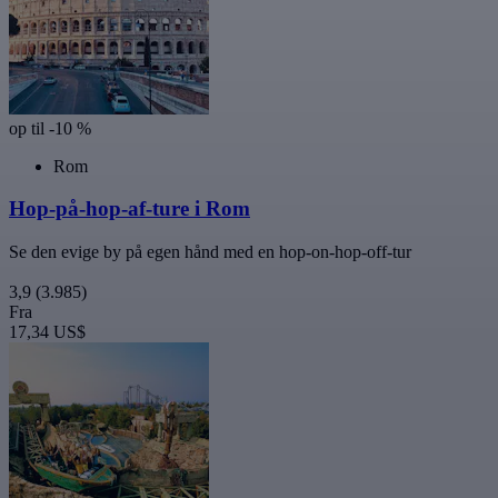
op til -10 %
Rom
Hop-på-hop-af-ture i Rom
Se den evige by på egen hånd med en hop-on-hop-off-tur
3,9
(3.985)
Fra
17,34 US$