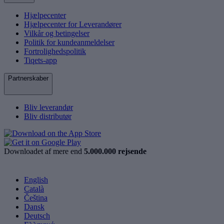
Hjælpecenter
Hjælpecenter for Leverandører
Vilkår og betingelser
Politik for kundeanmeldelser
Fortrolighedspolitik
Tiqets-app
Partnerskaber
Bliv leverandør
Bliv distributør
Downloadet af mere end
5.000.000 rejsende
English
Català
Čeština
Dansk
Deutsch