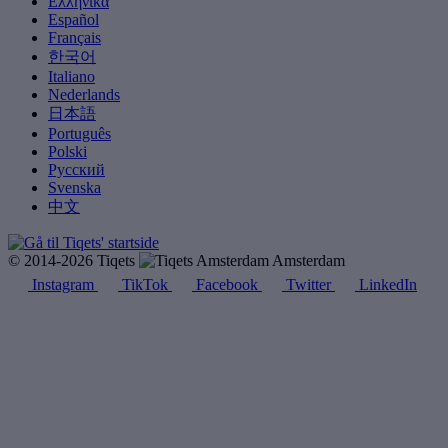
Ελληνικά
Español
Français
한국어
Italiano
Nederlands
日本語
Português
Polski
Русский
Svenska
中文
© 2014-2026 Tiqets
Amsterdam
Instagram
TikTok
Facebook
Twitter
LinkedIn