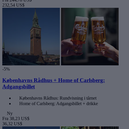
232,54 US$
-5%
Københavns Rådhus + Home of Carlsberg:
Adgangsbillet
Københavns Rådhus: Rundvisning i tårnet
Home of Carlsberg: Adgangsbillet + drikke
Ny
Fra
38,23 US$
36,32 US$