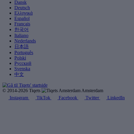
Dansk
Deutsch
Ελληνικά
Español
Français
한국어
Italiano
Nederlands
日本語
Português
Polski
Русский
Svenska
中文
© 2014-2026 Tiqets
Amsterdam
Instagram
TikTok
Facebook
Twitter
LinkedIn