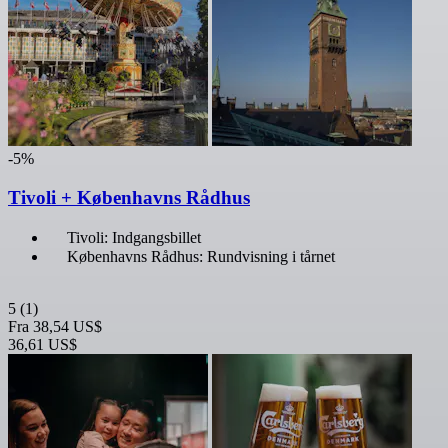
-5%
Tivoli + Københavns Rådhus
Tivoli: Indgangsbillet
Københavns Rådhus: Rundvisning i tårnet
5
(1)
Fra
38,54 US$
36,61 US$