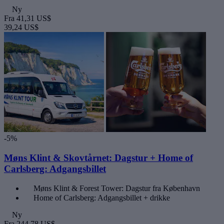
Ny
Fra
41,31 US$
39,24 US$
-5%
Møns Klint & Skovtårnet: Dagstur + Home of
Carlsberg: Adgangsbillet
Møns Klint & Forest Tower: Dagstur fra København
Home of Carlsberg: Adgangsbillet + drikke
Ny
Fra
244,78 US$