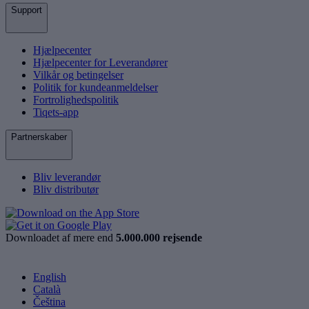
Support
Hjælpecenter
Hjælpecenter for Leverandører
Vilkår og betingelser
Politik for kundeanmeldelser
Fortrolighedspolitik
Tiqets-app
Partnerskaber
Bliv leverandør
Bliv distributør
Downloadet af mere end
5.000.000 rejsende
English
Català
Čeština