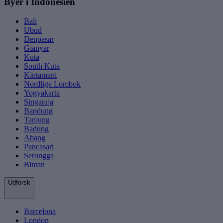
Byer i Indonesien
Bali
Ubud
Denpasar
Gianyar
Kuta
South Kuta
Kintamani
Nordlige Lombok
Yogyakarta
Singaraja
Bandung
Tanjung
Badung
Abang
Pancasari
Serongga
Bintan
Udforsk
Barcelona
London