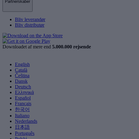
Partnerskaber
Bliv leverandør
Bliv distributør
Downloadet af mere end
5.000.000 rejsende
English
Català
Čeština
Dansk
Deutsch
Ελληνικά
Español
Français
한국어
Italiano
Nederlands
日本語
Português
Polski