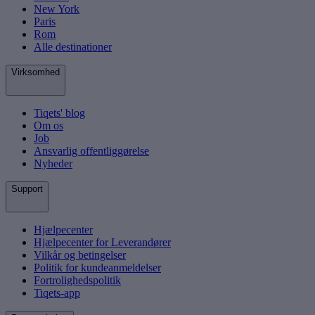
New York
Paris
Rom
Alle destinationer
Virksomhed
Tiqets' blog
Om os
Job
Ansvarlig offentliggørelse
Nyheder
Support
Hjælpecenter
Hjælpecenter for Leverandører
Vilkår og betingelser
Politik for kundeanmeldelser
Fortrolighedspolitik
Tiqets-app