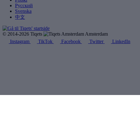
Русский
Svenska
中文
© 2014-2026 Tiqets
Amsterdam
Instagram
TikTok
Facebook
Twitter
LinkedIn