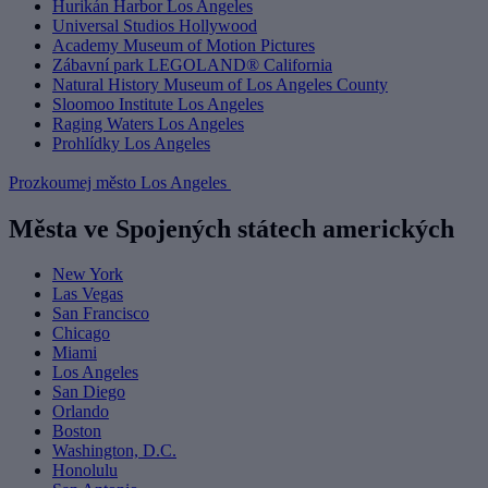
Hurikán Harbor Los Angeles
Universal Studios Hollywood
Academy Museum of Motion Pictures
Zábavní park LEGOLAND® California
Natural History Museum of Los Angeles County
Sloomoo Institute Los Angeles
Raging Waters Los Angeles
Prohlídky Los Angeles
Prozkoumej město Los Angeles
Města ve Spojených státech amerických
New York
Las Vegas
San Francisco
Chicago
Miami
Los Angeles
San Diego
Orlando
Boston
Washington, D.C.
Honolulu