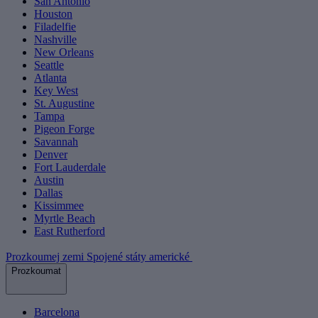
San Antonio
Houston
Filadelfie
Nashville
New Orleans
Seattle
Atlanta
Key West
St. Augustine
Tampa
Pigeon Forge
Savannah
Denver
Fort Lauderdale
Austin
Dallas
Kissimmee
Myrtle Beach
East Rutherford
Prozkoumej zemi Spojené státy americké
Prozkoumat
Barcelona