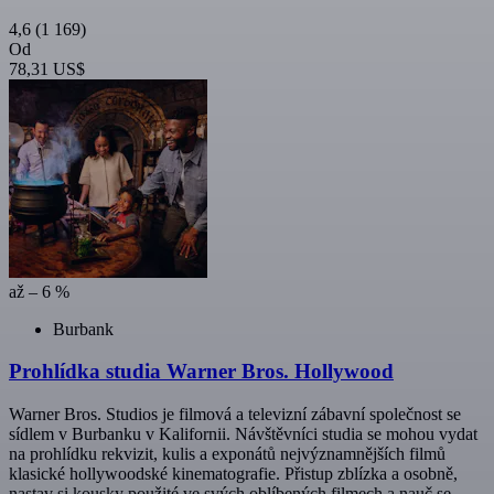
4,6
(1 169)
Od
78,31 US$
až – 6 %
Burbank
Prohlídka studia Warner Bros. Hollywood
Warner Bros. Studios je filmová a televizní zábavní společnost se
sídlem v Burbanku v Kalifornii. Návštěvníci studia se mohou vydat
na prohlídku rekvizit, kulis a exponátů nejvýznamnějších filmů
klasické hollywoodské kinematografie. Přistup zblízka a osobně,
nastav si kousky použité ve svých oblíbených filmech a nauč se