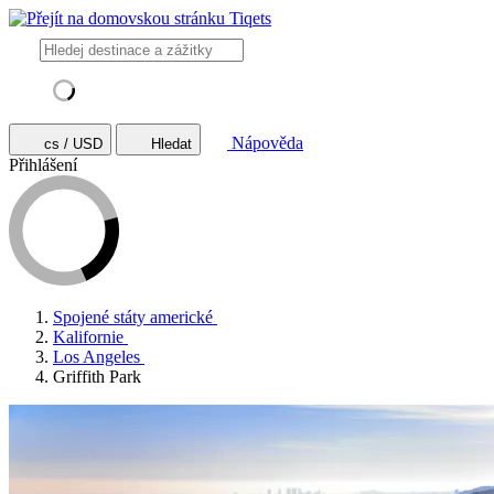
Nápověda
cs / USD
Hledat
Přihlášení
Spojené státy americké
Kalifornie
Los Angeles
Griffith Park