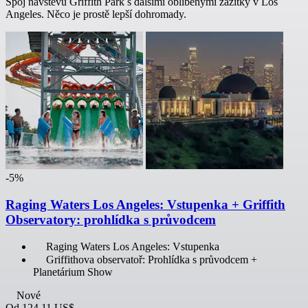
Spoj návštěvu Griffith Park s dalšími oblíbenými zážitky v Los
Angeles. Něco je prostě lepší dohromady.
-5%
Raging Waters Los Angeles: Vstupenka + Griffith
Observatory: prohlídka s průvodcem
Raging Waters Los Angeles: Vstupenka
Griffithova observatoř: Prohlídka s průvodcem +
Planetárium Show
Nové
Od
124,11 US$