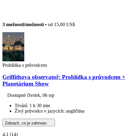
3 možnosti/možností
• od
15,00 US$
Prohlídka s průvodcem
Griffithova observatoř: Prohlídka s průvodcem +
Planetárium Show
Dostupné
čtvrtek, 06 srp
Trvání: 1 h 30 min
Živý průvodce v jazycích: angličtina
Zobrazit, co je zahrnuto
4,1
(14)