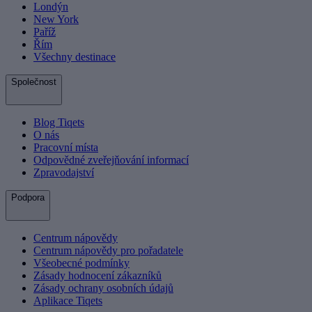
Londýn
New York
Paříž
Řím
Všechny destinace
Společnost
Blog Tiqets
O nás
Pracovní místa
Odpovědné zveřejňování informací
Zpravodajství
Podpora
Centrum nápovědy
Centrum nápovědy pro pořadatele
Všeobecné podmínky
Zásady hodnocení zákazníků
Zásady ochrany osobních údajů
Aplikace Tiqets