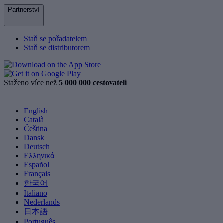
Partnerství
Staň se pořadatelem
Staň se distributorem
Staženo více než
5 000 000 cestovateli
English
Català
Čeština
Dansk
Deutsch
Ελληνικά
Español
Français
한국어
Italiano
Nederlands
日本語
Português