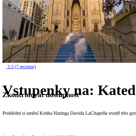
3.3
(7 recenze)
Vstupenky na: Kated
Zkontrolovat dostupnost
Prohlédni si umění Keitha Haringa Davida LaChapella uvnitř této got