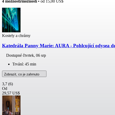
4 možnosti/možností
• od
15,00 US$
Kostely a chrámy
Katedrála Panny Marie: AURA - Pohlcující odysea d
Dostupné
čtvrtek, 06 srp
Trvání: 45 min
Zobrazit, co je zahrnuto
3,7
(6)
Od
29,57 US$