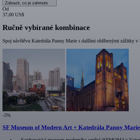
Zobrazit, co je zahrnuto
Od
37,00 US$
Ručně vybírané kombinace
Spoj návštěvu Katedrála Panny Marie s dalšími oblíbenými zážitky v 
-5%
SF Museum of Modern Art + Katedrála Panny Marie:
Sanfranciské muzeum moderního umění (SFMOMA): Vstu