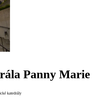
rála Panny Marie
ické katedrály