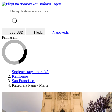
Nápověda
cs / USD
Hledat
Přihlášení
Spojené státy americké
Kalifornie
San Francisco
Katedrála Panny Marie