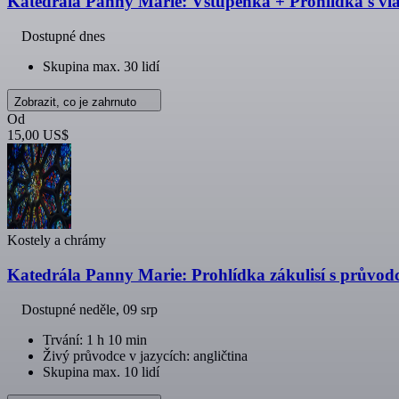
Katedrála Panny Marie: Vstupenka + Prohlídka s v
Dostupné dnes
Skupina max. 30 lidí
Zobrazit, co je zahrnuto
Od
15,00 US$
Kostely a chrámy
Katedrála Panny Marie: Prohlídka zákulisí s průvo
Dostupné
neděle, 09 srp
Trvání: 1 h 10 min
Živý průvodce v jazycích: angličtina
Skupina max. 10 lidí