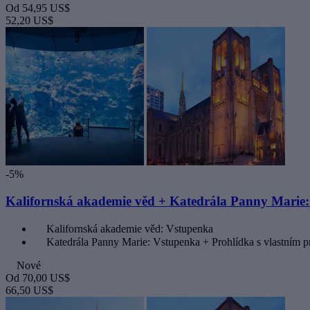
Od
54,95 US$
52,20 US$
-5%
Kalifornská akademie věd + Katedrála Panny Marie:
Kalifornská akademie věd: Vstupenka
Katedrála Panny Marie: Vstupenka + Prohlídka s vlastním 
Nové
Od
70,00 US$
66,50 US$