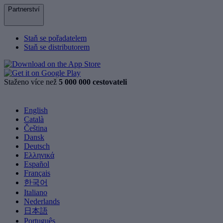
Partnerství
Staň se pořadatelem
Staň se distributorem
Staženo více než
5 000 000 cestovateli
English
Català
Čeština
Dansk
Deutsch
Ελληνικά
Español
Français
한국어
Italiano
Nederlands
日本語
Português