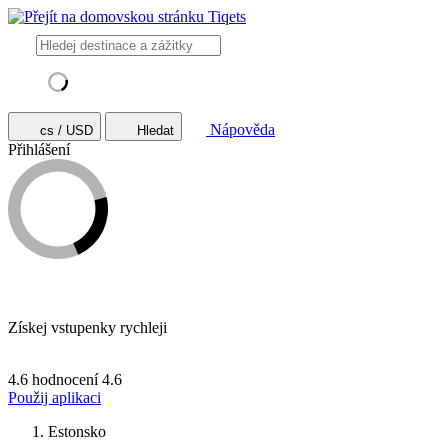
Nápověda
cs / USD
Hledat
Přihlášení
Získej vstupenky rychleji
4.6 hodnocení
4.6
Použij aplikaci
Estonsko