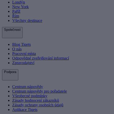
Londýn
New York
Paříž
Řím
Všechny destinace
Společnost
Blog Tiqets
O nás
Pracovní místa
Odpovědné zveřejňování informací
Zpravodajství
Podpora
Centrum nápovědy
Centrum nápovědy pro pořadatele
Všeobecné podmínky
Zásady hodnocení zákazníků
Zásady ochrany osobních údajů
Aplikace Tiqets