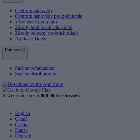
Centrum nápovědy
Centrum nápovědy pro pořadatele
Všeobecné podmínky
Zásady hodnocení zákazníků
Zásady ochrany osobních údajů
Aplikace Tiqets
Partnerství
Staň se pořadatelem
Staň se distributorem
Staženo více než
5 000 000 cestovateli
English
Català
Čeština
Dansk
Deutsch