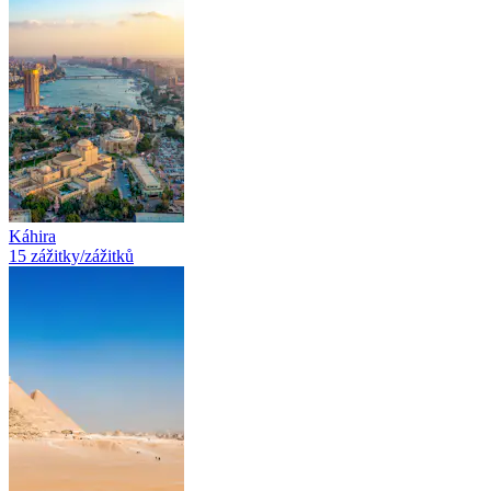
Káhira
15 zážitky/zážitků