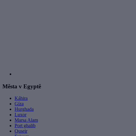
Města v Egyptě
Káhira
Gíza
Hurghada
Luxor
Marsa Alam
Port ghalib
Quseir