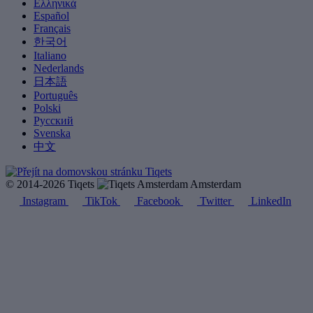
Ελληνικά
Español
Français
한국어
Italiano
Nederlands
日本語
Português
Polski
Русский
Svenska
中文
© 2014-2026 Tiqets
Amsterdam
Instagram
TikTok
Facebook
Twitter
LinkedIn