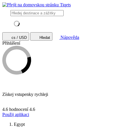
Nápověda
cs / USD
Hledat
Přihlášení
Získej vstupenky rychleji
4.6 hodnocení
4.6
Použij aplikaci
Egypt