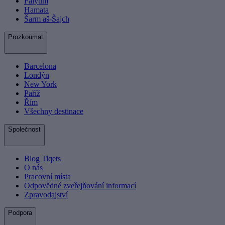
Faiyum
Hamata
Šarm aš-Šajch
Prozkoumat
Barcelona
Londýn
New York
Paříž
Řím
Všechny destinace
Společnost
Blog Tiqets
O nás
Pracovní místa
Odpovědné zveřejňování informací
Zpravodajství
Podpora