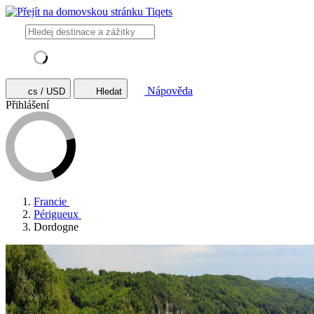
Nápověda
cs / USD
Hledat
Přihlášení
Francie
Périgueux
Dordogne