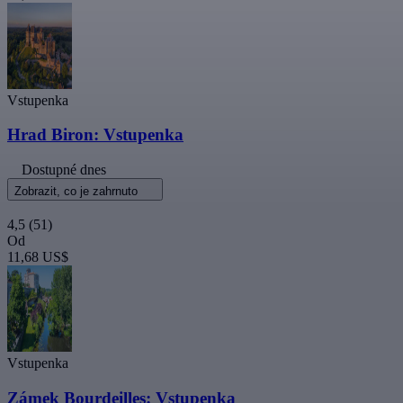
Vstupenka
Hrad Biron: Vstupenka
Dostupné dnes
Zobrazit, co je zahrnuto
4,5
(51)
Od
11,68 US$
Vstupenka
Zámek Bourdeilles: Vstupenka