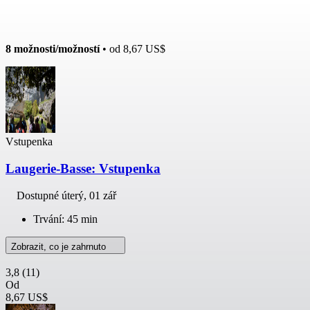
8 možnosti/možností
• od
8,67 US$
Vstupenka
Laugerie-Basse: Vstupenka
Dostupné
úterý, 01 zář
Trvání: 45 min
Zobrazit, co je zahrnuto
3,8
(11)
Od
8,67 US$