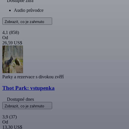
Dostupné zítra
Audio průvodce
Zobrazit, co je zahrnuto
4,1
(858)
Od
26,59 US$
Parky a rezervace s divokou zvěří
Thot Park: vstupenka
Dostupné dnes
Zobrazit, co je zahrnuto
3,9
(37)
Od
13,30 US$