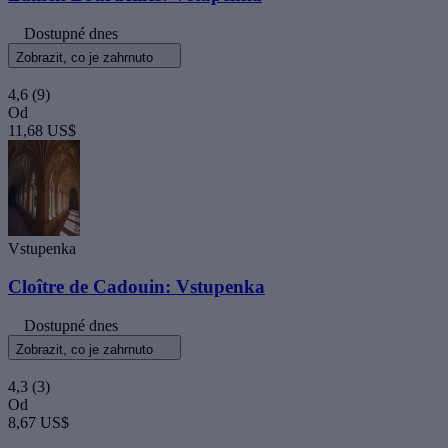
Dostupné dnes
Zobrazit, co je zahrnuto
4,6
(9)
Od
11,68 US$
Vstupenka
Cloître de Cadouin: Vstupenka
Dostupné dnes
Zobrazit, co je zahrnuto
4,3
(3)
Od
8,67 US$