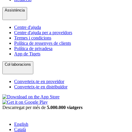
Assistència
Centre d'ajuda
Centre d'ajuda per a proveïdors
Termes i condicions
Política de ressenyes de clients
Política de privadesa
App de Tiqets
Col·laboracions
Converteix-te en proveïdor
Converteix-te en distribuïdor
Descarregat per més de
5.000.000 viatgers
English
Català