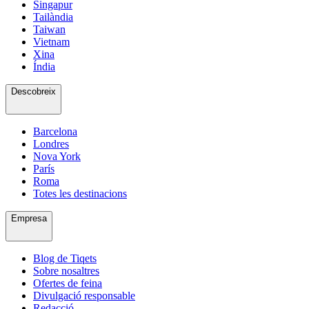
Singapur
Tailàndia
Taiwan
Vietnam
Xina
Índia
Descobreix
Barcelona
Londres
Nova York
París
Roma
Totes les destinacions
Empresa
Blog de Tiqets
Sobre nosaltres
Ofertes de feina
Divulgació responsable
Redacció