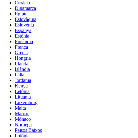
Croàcia
Dinamarca
Egipte
Eslovàquia
Eslovènia
Espanya
Estònia
Finlàndia
França
Grècia
Hongria
Irlanda
Islàndia
Itàlia
Jordània
Kenya
Letònia
Lituània
Luxemburg
Malta
Marroc
Mònaco
Noruega
Països Baixos
Polònia