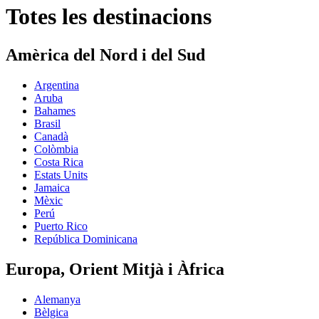
Totes les destinacions
Amèrica del Nord i del Sud
Argentina
Aruba
Bahames
Brasil
Canadà
Colòmbia
Costa Rica
Estats Units
Jamaica
Mèxic
Perú
Puerto Rico
República Dominicana
Europa, Orient Mitjà i Àfrica
Alemanya
Bèlgica