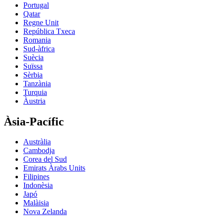
Portugal
Qatar
Regne Unit
República Txeca
Romania
Sud-àfrica
Suècia
Suïssa
Sèrbia
Tanzània
Turquia
Àustria
Àsia-Pacífic
Austràlia
Cambodja
Corea del Sud
Emirats Àrabs Units
Filipines
Indonèsia
Japó
Malàisia
Nova Zelanda