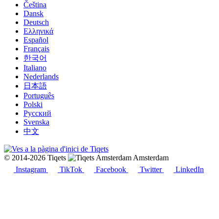
Čeština
Dansk
Deutsch
Ελληνικά
Español
Français
한국어
Italiano
Nederlands
日本語
Português
Polski
Русский
Svenska
中文
© 2014-2026 Tiqets
Amsterdam
Instagram
TikTok
Facebook
Twitter
LinkedIn