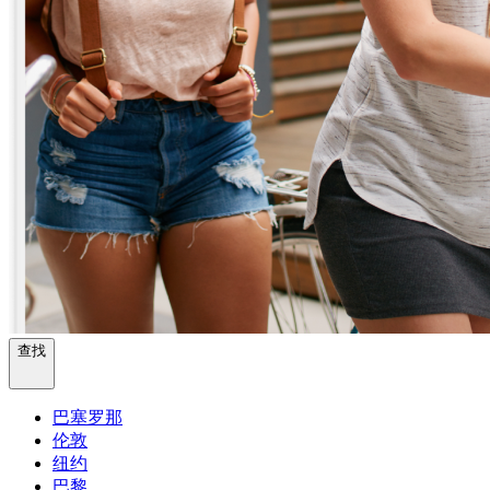
查找
巴塞罗那
伦敦
纽约
巴黎