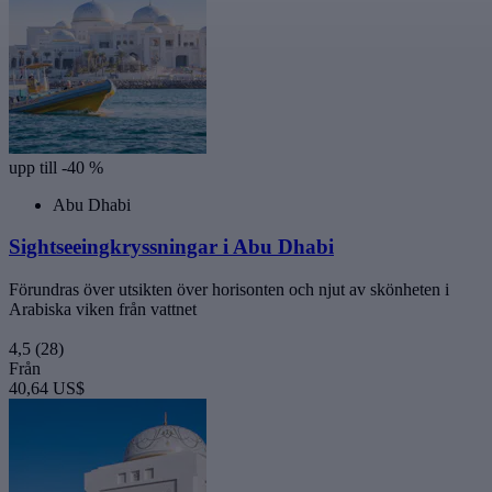
upp till -40 %
Abu Dhabi
Sightseeingkryssningar i Abu Dhabi
Förundras över utsikten över horisonten och njut av skönheten i
Arabiska viken från vattnet
4,5
(28)
Från
40,64 US$