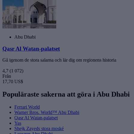
Abu Dhabi
Qasr Al Watan-palatset
Gå igenom de stora salarna och lär dig om regionens historia
4,7
(1 072)
Från
17,70 US$
Populäraste sakerna att göra i Abu Dhabi
Ferrari World
Warner Bros. World™ Abu Dhabi
Qasr Al Watan-palatset
Yas
Shejk Zayeds stora moské
Louvren Abu Dhabi