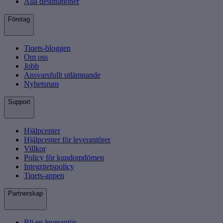
Alla destinationer
Företag
Tiqets-bloggen
Om oss
Jobb
Ansvarsfullt utlämnande
Nyhetsrum
Support
Hjälpcenter
Hjälpcenter för leverantörer
Villkor
Policy för kundomdömen
Integritetspolicy
Tiqets-appen
Partnerskap
Bli en leverantör