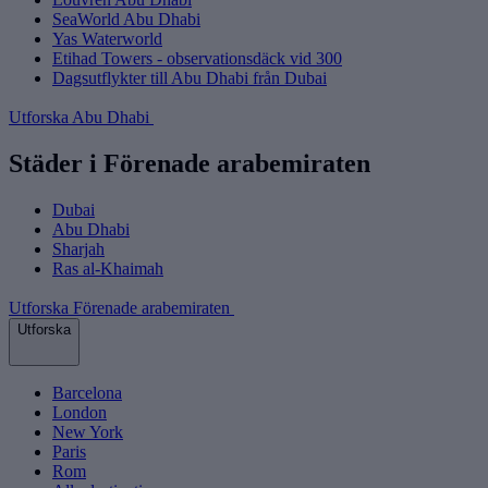
SeaWorld Abu Dhabi
Yas Waterworld
Etihad Towers - observationsdäck vid 300
Dagsutflykter till Abu Dhabi från Dubai
Utforska Abu Dhabi
Städer i Förenade arabemiraten
Dubai
Abu Dhabi
Sharjah
Ras al-Khaimah
Utforska Förenade arabemiraten
Utforska
Barcelona
London
New York
Paris
Rom