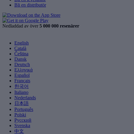
Bli en distributör
Nedladdad av över
5 000 000 resenärer
English
Català
Čeština
Dansk
Deutsch
Ελληνικά
Español
Français
한국어
Italiano
Nederlands
日本語
Português
Polski
Русский
Svenska
中文