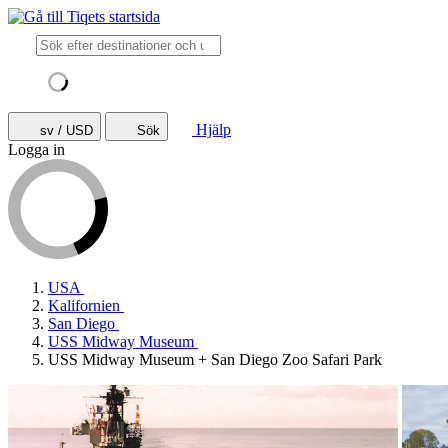
Hjälp
sv / USD
Sök
Logga in
USA
Kalifornien
San Diego
USS Midway Museum
USS Midway Museum + San Diego Zoo Safari Park