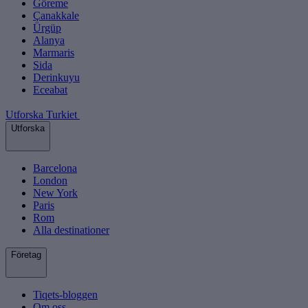
Göreme
Çanakkale
Ürgüp
Alanya
Marmaris
Sida
Derinkuyu
Eceabat
Utforska Turkiet
Utforska
Barcelona
London
New York
Paris
Rom
Alla destinationer
Företag
Tiqets-bloggen
Om oss