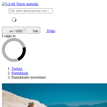
Hjälp
sv / USD
Sök
Logga in
Turkiet
Pamukkale
Pamukkales travertiner