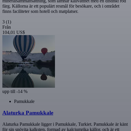
mineralsammansättning, som lämnar källvattnet med en distinkt röd
färg. Källorna är ett populärt resmål för besökare, och i området
finns faciliteter som hotell och matplatser.
3
(1)
Från
104,01 US$
upp till -14 %
Pamukkale
Alaturka Pamukkale
Alaturka Pamukkale ligger i Pamukkale, Turkiet. Pamukkale är känt
för sin snövita kalksten, formad av kalciumrika källor, och är ett