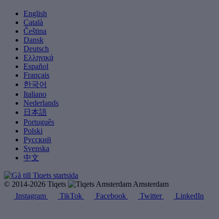
English
Català
Čeština
Dansk
Deutsch
Ελληνικά
Español
Français
한국어
Italiano
Nederlands
日本語
Português
Polski
Русский
Svenska
中文
© 2014-2026 Tiqets
Amsterdam
Instagram
TikTok
Facebook
Twitter
LinkedIn