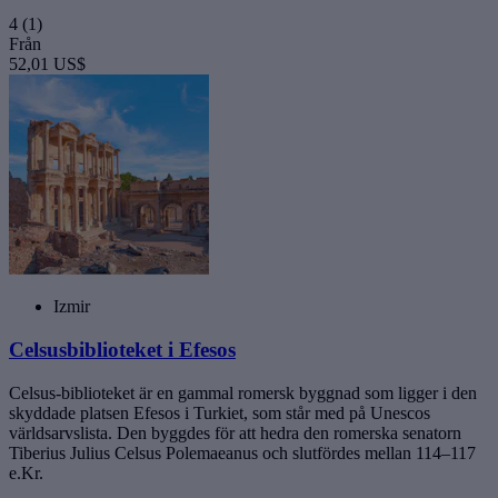
4
(1)
Från
52,01 US$
Izmir
Celsusbiblioteket i Efesos
Celsus-biblioteket är en gammal romersk byggnad som ligger i den
skyddade platsen Efesos i Turkiet, som står med på Unescos
världsarvslista. Den byggdes för att hedra den romerska senatorn
Tiberius Julius Celsus Polemaeanus och slutfördes mellan 114–117
e.Kr.