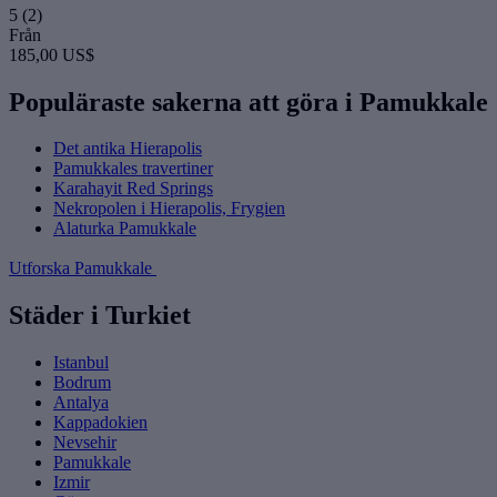
5
(2)
Från
185,00 US$
Populäraste sakerna att göra i Pamukkale
Det antika Hierapolis
Pamukkales travertiner
Karahayit Red Springs
Nekropolen i Hierapolis, Frygien
Alaturka Pamukkale
Utforska Pamukkale
Städer i Turkiet
Istanbul
Bodrum
Antalya
Kappadokien
Nevsehir
Pamukkale
Izmir