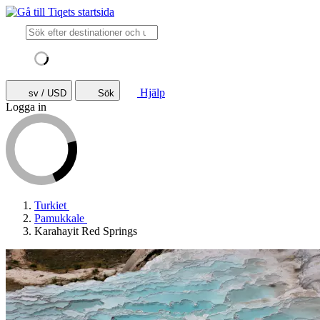
Hjälp
sv / USD
Sök
Logga in
Turkiet
Pamukkale
Karahayit Red Springs