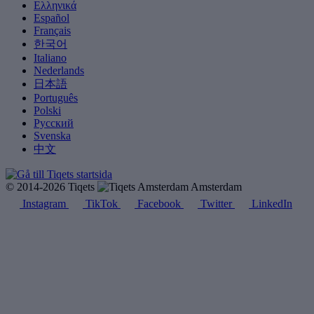
Ελληνικά
Español
Français
한국어
Italiano
Nederlands
日本語
Português
Polski
Русский
Svenska
中文
© 2014-2026 Tiqets
Amsterdam
Instagram
TikTok
Facebook
Twitter
LinkedIn