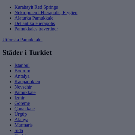
Karahayit Red Springs
Nekropolen i Hierapolis, Frygien
Alaturka Pamukkale
Det antika Hierapolis
Pamukkales travertiner
Utforska Pamukkale
Städer i Turkiet
Istanbul
Bodrum
Antalya
Kappadokien
Nevsehir
Pamukkale
Izmir
Göreme
Çanakkale
Ürgüp
Alanya
Marmaris
Sida