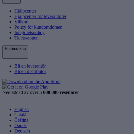
Hjälpcenter
Hjälpcenter för leverantörer
Villkor
Policy för kundomdömen
Integritetspolicy
Tiqets-appen
Partnerskap
Bli en leverantör
Bli en distributör
Nedladdad av över
5 000 000 resenärer
English
Català
Čeština
Dansk
Deutsch