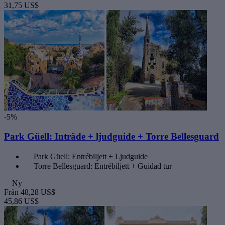
31,75 US$
-5%
Park Güell: Inträde + ljudguide + Torre Bellesguard
Park Güell: Entrébiljett + Ljudguide
Torre Bellesguard: Entrébiljett + Guidad tur
Ny
Från
48,28 US$
45,86 US$