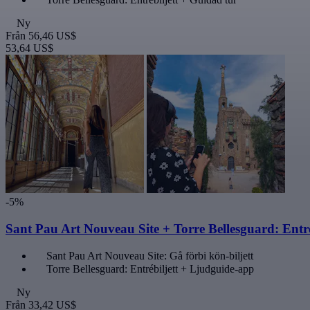
Ny
Från
56,46 US$
53,64 US$
-5%
Sant Pau Art Nouveau Site + Torre Bellesguard: Entr
Sant Pau Art Nouveau Site: Gå förbi kön-biljett
Torre Bellesguard: Entrébiljett + Ljudguide-app
Ny
Från
33,42 US$