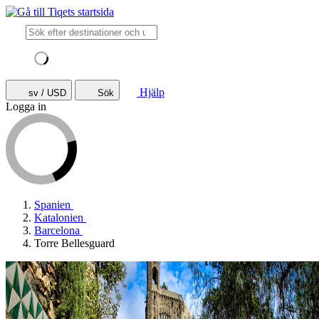
Hjälp
sv / USD
Sök
Logga in
Spanien
Katalonien
Barcelona
Torre Bellesguard