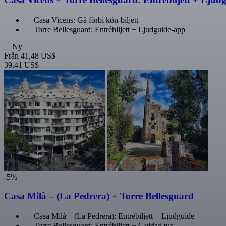
Casa Vicens: Gå förbi kön-biljett
Torre Bellesguard: Entrébiljett + Ljudguide-app
Ny
Från
41,48 US$
39,41 US$
-5%
Casa Milà – (La Pedrera) + Torre Bellesguard
Casa Milà – (La Pedrera): Entrébiljett + Ljudguide
Torre Bellesguard: Entrébiljett + Guidad tur