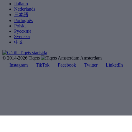
Italiano
Nederlands
日本語
Português
Polski
Русский
Svenska
中文
© 2014-2026 Tiqets
Amsterdam
Instagram
TikTok
Facebook
Twitter
LinkedIn