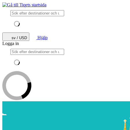
Hjälp
sv / USD
Logga in