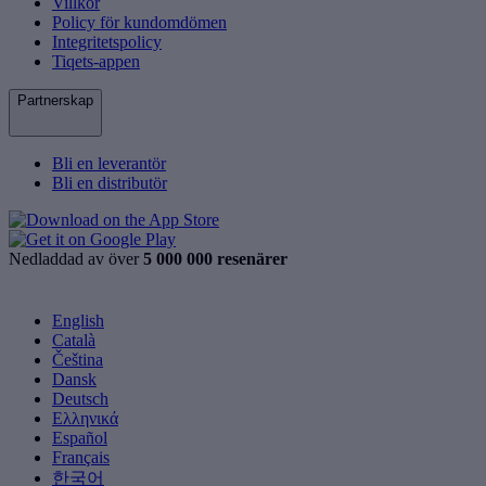
Villkor
Policy för kundomdömen
Integritetspolicy
Tiqets-appen
Partnerskap
Bli en leverantör
Bli en distributör
Nedladdad av över
5 000 000 resenärer
English
Català
Čeština
Dansk
Deutsch
Ελληνικά
Español
Français
한국어