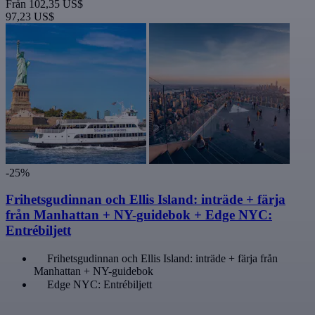
Från
102,35 US$
97,23 US$
-25%
Frihetsgudinnan och Ellis Island: inträde + färja
från Manhattan + NY-guidebok + Edge NYC:
Entrébiljett
Frihetsgudinnan och Ellis Island: inträde + färja från
Manhattan + NY-guidebok
Edge NYC: Entrébiljett