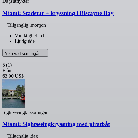
Dagsutflykter
Miami: Stadstur + kryssning i Biscayne Bay
Tillgänglig imorgon
Varaktighet: 5 h
Ljudguide
Visa vad som ingår
5
(1)
Från
63,00 US$
Sightseeingkryssningar
Miami: Sightseeingkryssning med piratbåt
Tillgänglig idag