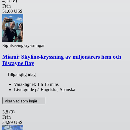
4,1
(18)
Från
51,00 US$
Sightseeingkryssningar
Miami: Skyline-kryssning av miljonärers hem och
Biscayne Bay
Tillgänglig idag
Varaktighet: 1 h 15 mins
Live-guide på Engelska, Spanska
Visa vad som ingår
3,8
(9)
Från
34,99 US$