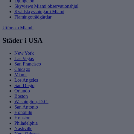
Djungelön
Skyviews Miami observationshjul
Kvällskryssningar i Miami
Flamingoträdgårdar
Utforska Miami
Städer i USA
New York
Las Vegas
San Francisco
Chicago
Miami
Los Angeles
San Diego
Orlando
Boston
Washington, D.C.
San Antonio
Honolulu
Houston
Philadelphia
Nashville
New Orleans