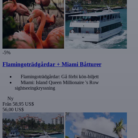
-5%
Flamingoträdgårdar + Miami Båtturer
Flamingoträdgårdar: Gå förbi kön-biljett
Miami: Island Queen Millionaire 's Row
sightseeingkryssning
Ny
Från
58,95 US$
56,00 US$