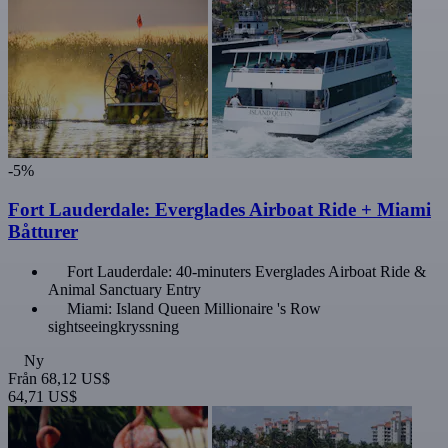
-5%
Fort Lauderdale: Everglades Airboat Ride + Miami
Båtturer
Fort Lauderdale: 40-minuters Everglades Airboat Ride &
Animal Sanctuary Entry
Miami: Island Queen Millionaire 's Row
sightseeingkryssning
Ny
Från
68,12 US$
64,71 US$