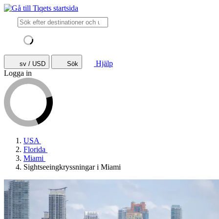
Hjälp
sv / USD
Sök
Logga in
USA
Florida
Miami
Sightseeingkryssningar i Miami