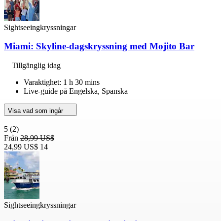
Sightseeingkryssningar
Miami: Skyline-dagskryssning med Mojito Bar
Tillgänglig idag
Varaktighet: 1 h 30 mins
Live-guide på Engelska, Spanska
Visa vad som ingår
5
(2)
Från
28,99 US$
24,99 US$
14
Sightseeingkryssningar