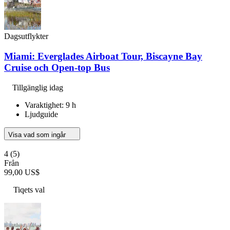
Dagsutflykter
Miami: Everglades Airboat Tour, Biscayne Bay
Cruise och Open-top Bus
Tillgänglig idag
Varaktighet: 9 h
Ljudguide
Visa vad som ingår
4
(5)
Från
99,00 US$
Tiqets val