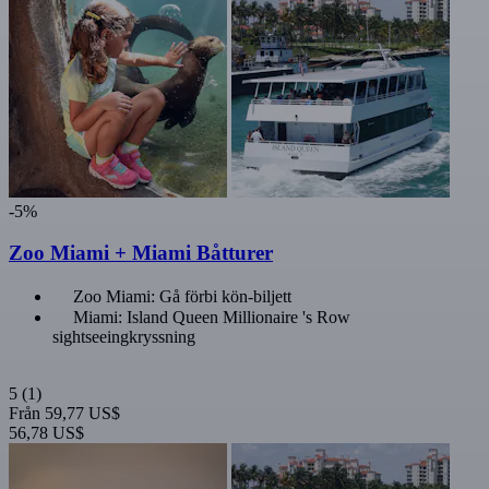
-5%
Zoo Miami + Miami Båtturer
Zoo Miami: Gå förbi kön-biljett
Miami: Island Queen Millionaire 's Row
sightseeingkryssning
5
(1)
Från
59,77 US$
56,78 US$