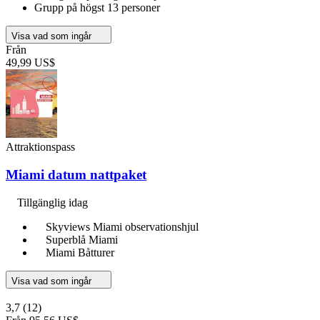
Grupp på högst 13 personer
Visa vad som ingår
Från
49,99 US$
Attraktionspass
Miami datum nattpaket
Tillgänglig idag
Skyviews Miami observationshjul
Superblå Miami
Miami Båtturer
Visa vad som ingår
3,7
(12)