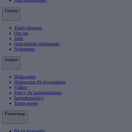
Alla destinationer
Företag
Tiqets-bloggen
Om oss
Jobb
Ansvarsfullt utlämnande
Nyhetsrum
Support
Hjälpcenter
Hjälpcenter för leverantörer
Villkor
Policy för kundomdömen
Integritetspolicy
Tiqets-appen
Partnerskap
Bli en leverantör