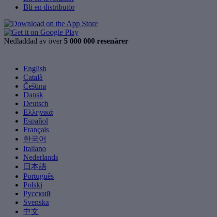
Bli en distributör
Nedladdad av över
5 000 000 resenärer
English
Català
Čeština
Dansk
Deutsch
Ελληνικά
Español
Français
한국어
Italiano
Nederlands
日本語
Português
Polski
Русский
Svenska
中文