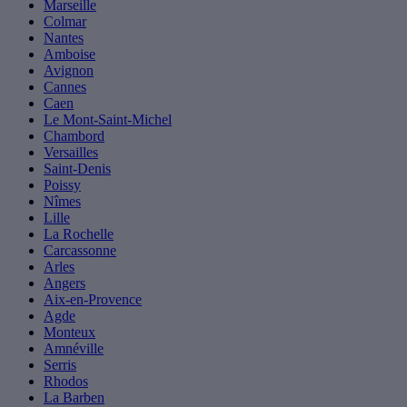
Marseille
Colmar
Nantes
Amboise
Avignon
Cannes
Caen
Le Mont-Saint-Michel
Chambord
Versailles
Saint-Denis
Poissy
Nîmes
Lille
La Rochelle
Carcassonne
Arles
Angers
Aix-en-Provence
Agde
Monteux
Amnéville
Serris
Rhodos
La Barben