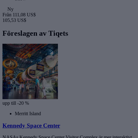
Ny
Från
111,08 US$
105,53 US$
Föreslagen av Tiqets
upp till -20 %
Merritt Island
Kennedy Space Center
NASAs Kennedy Space Center Visitor Complex är mer interaktivt