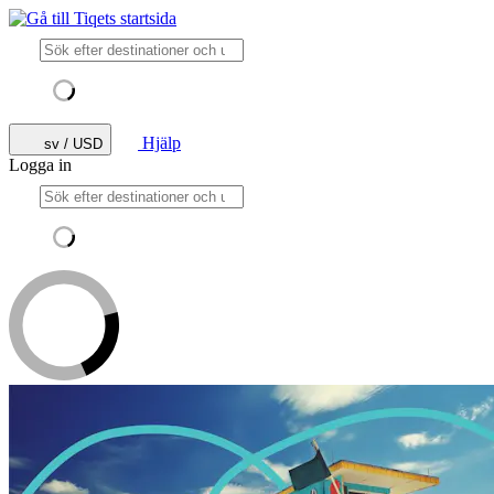
Hjälp
sv / USD
Logga in