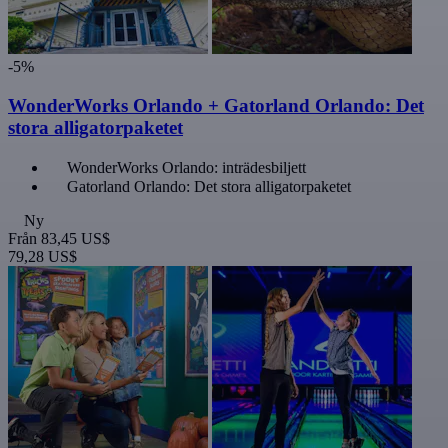
-5%
WonderWorks Orlando + Gatorland Orlando: Det
stora alligatorpaketet
WonderWorks Orlando: inträdesbiljett
Gatorland Orlando: Det stora alligatorpaketet
Ny
Från
83,45 US$
79,28 US$