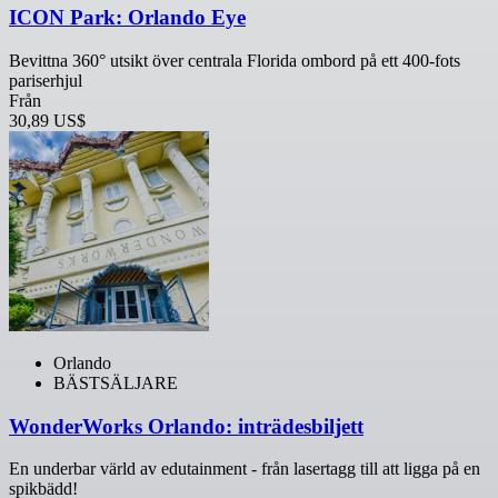
ICON Park: Orlando Eye
Bevittna 360° utsikt över centrala Florida ombord på ett 400-fots
pariserhjul
Från
30,89 US$
Orlando
BÄSTSÄLJARE
WonderWorks Orlando: inträdesbiljett
En underbar värld av edutainment - från lasertagg till att ligga på en
spikbädd!