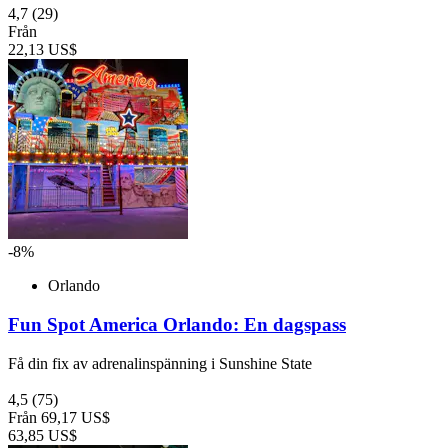
4,7
(29)
Från
22,13 US$
-8%
Orlando
Fun Spot America Orlando: En dagspass
Få din fix av adrenalinspänning i Sunshine State
4,5
(75)
Från
69,17 US$
63,85 US$