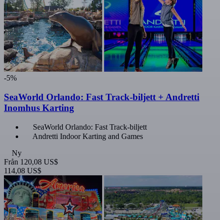
-5%
SeaWorld Orlando: Fast Track-biljett + Andretti
Inomhus Karting
SeaWorld Orlando: Fast Track-biljett
Andretti Indoor Karting and Games
Ny
Från
120,08 US$
114,08 US$