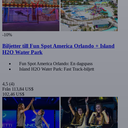
-10%
Biljetter till Fun Spot America Orlando + Island
H2O Water Park
Fun Spot America Orlando: En dagspass
Island H2O Water Park: Fast Track-biljett
4,5
(4)
Från
113,84 US$
102,46 US$