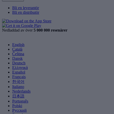
Bli en leverantör
Bli en distributör
Nedladdad av över
5 000 000 resenärer
English
Català
Čeština
Dansk
Deutsch
Ελληνικά
Español
Français
한국어
Italiano
Nederlands
日本語
Português
Polski
Русский