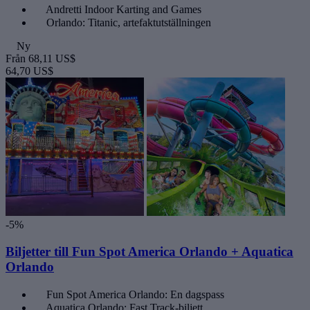
Andretti Indoor Karting and Games
Orlando: Titanic, artefaktutställningen
Ny
Från
68,11 US$
64,70 US$
-5%
Biljetter till Fun Spot America Orlando + Aquatica
Orlando
Fun Spot America Orlando: En dagspass
Aquatica Orlando: Fast Track-biljett