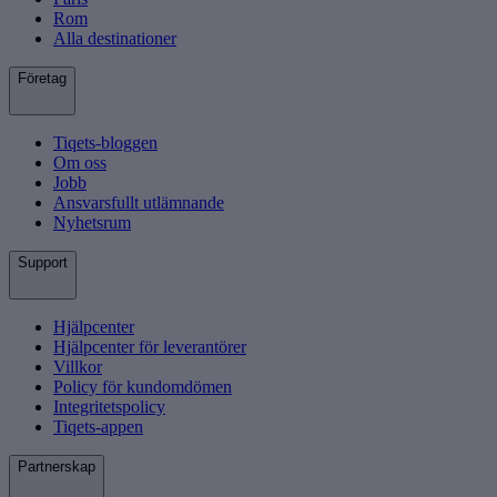
Rom
Alla destinationer
Företag
Tiqets-bloggen
Om oss
Jobb
Ansvarsfullt utlämnande
Nyhetsrum
Support
Hjälpcenter
Hjälpcenter för leverantörer
Villkor
Policy för kundomdömen
Integritetspolicy
Tiqets-appen
Partnerskap