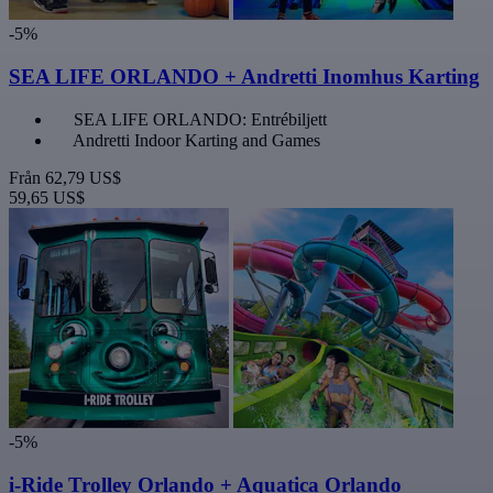
-5%
SEA LIFE ORLANDO + Andretti Inomhus Karting
SEA LIFE ORLANDO: Entrébiljett
Andretti Indoor Karting and Games
Från
62,79 US$
59,65 US$
-5%
i-Ride Trolley Orlando + Aquatica Orlando