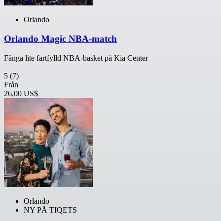
Orlando
Orlando Magic NBA-match
Fånga lite fartfylld NBA-basket på Kia Center
5
(7)
Från
26,00 US$
Orlando
NY PÅ TIQETS