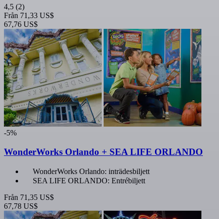
4,5
(2)
Från
71,33 US$
67,76 US$
-5%
WonderWorks Orlando + SEA LIFE ORLANDO
WonderWorks Orlando: inträdesbiljett
SEA LIFE ORLANDO: Entrébiljett
Från
71,35 US$
67,78 US$