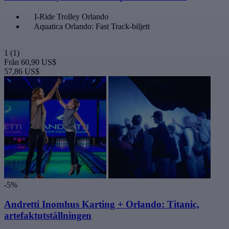
I-Ride Trolley Orlando
Aquatica Orlando: Fast Track-biljett
1
(1)
Från
60,90 US$
57,86 US$
-5%
Andretti Inomhus Karting + Orlando: Titanic,
artefaktutställningen