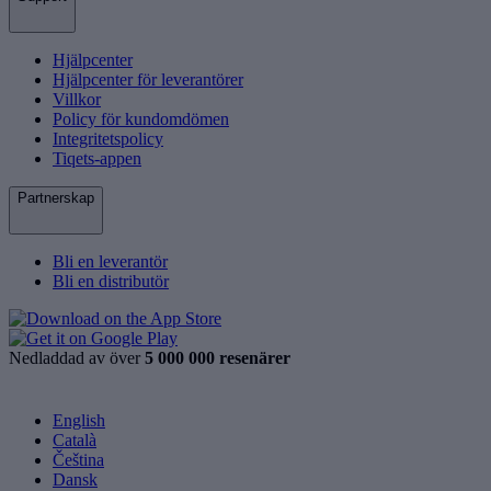
Hjälpcenter
Hjälpcenter för leverantörer
Villkor
Policy för kundomdömen
Integritetspolicy
Tiqets-appen
Partnerskap
Bli en leverantör
Bli en distributör
Nedladdad av över
5 000 000 resenärer
English
Català
Čeština
Dansk