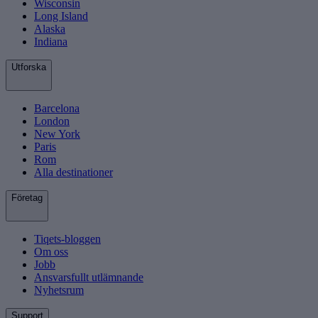
Wisconsin
Long Island
Alaska
Indiana
Utforska
Barcelona
London
New York
Paris
Rom
Alla destinationer
Företag
Tiqets-bloggen
Om oss
Jobb
Ansvarsfullt utlämnande
Nyhetsrum
Support