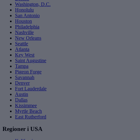
Washington, D.C.
Honolulu
San Antonio
Houston
Philadelphia
Nashville
New Orleans
Seattle
Atlanta
Key West
Saint Augustine
Tampa
Pigeon Forge
Savannah
Denver
Fort Lauderdale
Austin
Dallas
Kissimmee
Myrtle Beach
East Rutherford
Regioner i USA