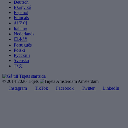
Deutsch
Ελληνικά
Español
Français
한국어
Italiano
Nederlands
日本語
Português
Polski
Русский
Svenska
中文
© 2014-2026 Tiqets
Amsterdam
Instagram
TikTok
Facebook
Twitter
LinkedIn