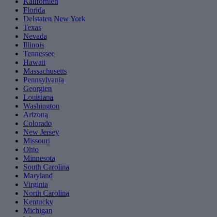
Kalifornien
Florida
Delstaten New York
Texas
Nevada
Illinois
Tennessee
Hawaii
Massachusetts
Pennsylvania
Georgien
Louisiana
Washington
Arizona
Colorado
New Jersey
Missouri
Ohio
Minnesota
South Carolina
Maryland
Virginia
North Carolina
Kentucky
Michigan