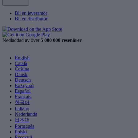
Bli en leverantör
Bli en distributör
Nedladdad av över
5 000 000 resenärer
English
Català
Čeština
Dansk
Deutsch
Ελληνικά
Español
Français
한국어
Italiano
Nederlands
日本語
Português
Polski
Русский