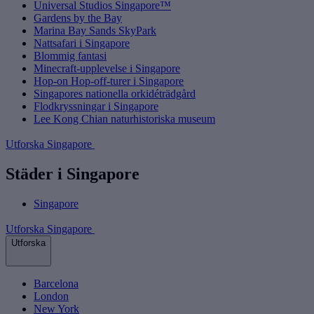
Universal Studios Singapore™
Gardens by the Bay
Marina Bay Sands SkyPark
Nattsafari i Singapore
Blommig fantasi
Minecraft-upplevelse i Singapore
Hop-on Hop-off-turer i Singapore
Singapores nationella orkidéträdgård
Flodkryssningar i Singapore
Lee Kong Chian naturhistoriska museum
Utforska Singapore
Städer i Singapore
Singapore
Utforska Singapore
Utforska
Barcelona
London
New York