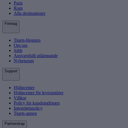
Paris
Rom
Alla destinationer
Företag
Tiqets-bloggen
Om oss
Jobb
Ansvarsfullt utlämnande
Nyhetsrum
Support
Hjälpcenter
Hjälpcenter för leverantörer
Villkor
Policy för kundomdömen
Integritetspolicy
Tiqets-appen
Partnerskap