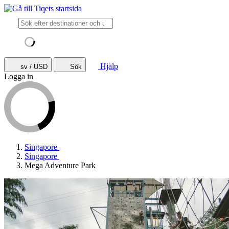
Hjälp
sv / USD
Sök
Logga in
Singapore
Singapore
Mega Adventure Park