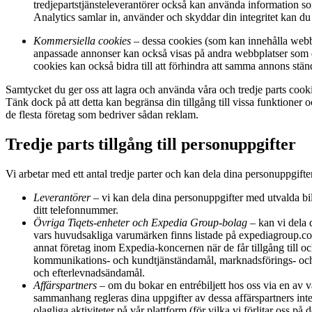
tredjepartstjänsteleverantörer också kan använda information s
Analytics samlar in, använder och skyddar din integritet kan d
Kommersiella cookies
– dessa cookies (som kan innehålla webbsi
anpassade annonser kan också visas på andra webbplatser som du 
cookies kan också bidra till att förhindra att samma annons stä
Samtycket du ger oss att lagra och använda våra och tredje parts cookie
Tänk dock på att detta kan begränsa din tillgång till vissa funktioner
de flesta företag som bedriver sådan reklam.
Tredje parts tillgång till personuppgifter
Vi arbetar med ett antal tredje parter och kan dela dina personuppgifte
Leverantörer
– vi kan dela dina personuppgifter med utvalda bilj
ditt telefonnummer.
Övriga Tiqets-enheter och Expedia Group-bolag
– kan vi dela 
vars huvudsakliga varumärken finns listade på expediagroup.c
annat företag inom Expedia-koncernen när de får tillgång till 
kommunikations- och kundtjänständamål, marknadsförings- och r
och efterlevnadsändamål.
Affärspartners
– om du bokar en entrébiljett hos oss via en av vå
sammanhang regleras dina uppgifter av dessa affärspartners integr
olagliga aktiviteter på vår plattform (för vilka vi förlitar oss på 