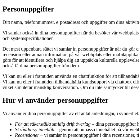
Personuppgifter
Ditt namn, telefonnummer, e-postadress och uppgifter om dina aktivitete
Vi samlar också in dina personuppgifter när du besöker vår webbplats e
och systemspecifikationer.
Det mest uppenbara sättet vi samlar in personuppgifter är när du gör 
recension eller annan information på vår webbplats eller mobilapplika
görs för att identifiera och hjälpa dig att upptäcka kulturella upplevel
också få dina personuppgifter från dem.
Vi kan nu eller i framtiden använda en chattfunktion för att tillhandah
Vi kan nu eller i framtiden tillhandahålla kundsupport via chattbox ell
vilket simulerar mänsklig konversation. Om du inte samtycker till dess
Hur vi använder personuppgifter
Vi använder dina personuppgifter av ett antal anledningar, i synnerhet
För att säkerställa smidig drift överlag
– dina personuppgifter hj
Skräddarsy innehåll
– genom att anpassa innehållet på vår webbp
Recensioner
– vi samlar in personuppgifter i dina recensioner, t