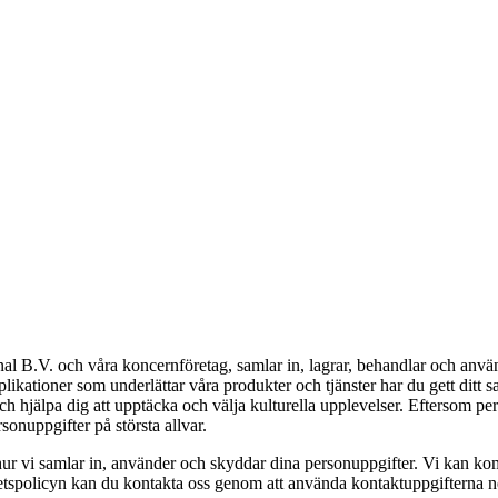
tional B.V. och våra koncernföretag, samlar in, lagrar, behandlar och a
kationer som underlättar våra produkter och tjänster har du gett ditt s
ch hjälpa dig att upptäcka och välja kulturella upplevelser. Eftersom pers
rsonuppgifter på största allvar.
r hur vi samlar in, använder och skyddar dina personuppgifter. Vi kan ko
itetspolicyn kan du kontakta oss genom att använda kontaktuppgifterna 