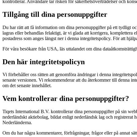
kontrollerar. Användare tar risken för säkerhetsöverträdelser och konse
Tillgång till dina personuppgifter
Du har rätt att få information om dina personuppgifter på ett tydligt o
lagras eller behandlas felaktigt, är vi glada att korrigera, kompletter
postadress som anges längst ner i denna integritetspolicy. För att hjäl
För våra besökare från USA, läs uttalandet om dina dataåtkomsträttig
Den här integritetspolicyn
Vi förbehåller oss rätten att genomföra ändringar i denna integritetsp
senaste versionen. Vi rekommenderar att du återkommer till denna integr
om det senaste innehållet.
Vem kontrollerar dina personuppgifter?
Tiqets International B.V. kontrollerar dina personuppgifter på sin webb
nederländskt aktiebolag, bildat enligt nederländsk lag och registrer
Nederländerna.
Om du har några kommentarer, förfrågningar, frågor eller på annat sätt