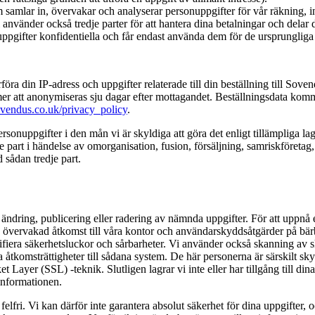
om samlar in, övervakar och analyserar personuppgifter för vår räkning, 
 använder också tredje parter för att hantera dina betalningar och delar
nuppgifter konfidentiella och får endast använda dem för de ursprungliga
rföra din IP-adress och uppgifter relaterade till din beställning till 
r att anonymiseras sju dagar efter mottagandet. Beställningsdata kom
vendus.co.uk/privacy_policy
.
rsonuppgifter i den mån vi är skyldiga att göra det enligt tillämpliga la
 part i händelse av omorganisation, fusion, försäljning, samriskföretag, 
 sådan tredje part.
ändring, publicering eller radering av nämnda uppgifter. För att uppnå 
 övervakad åtkomst till våra kontor och användarskyddsåtgärder på bärb
ifiera säkerhetsluckor och sårbarheter. Vi använder också skanning av 
a åtkomsträttigheter till sådana system. De här personerna är särskilt sky
ayer (SSL) -teknik. Slutligen lagrar vi inte eller har tillgång till dina f
informationen.
 felfri. Vi kan därför inte garantera absolut säkerhet för dina uppgifter, 