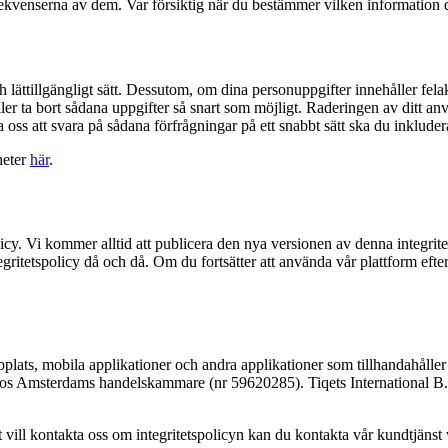
kvenserna av dem. Var försiktig när du bestämmer vilken information du s
ch lättillgängligt sätt. Dessutom, om dina personuppgifter innehåller fel
a eller ta bort sådana uppgifter så snart som möjligt. Raderingen av ditt 
pa oss att svara på sådana förfrågningar på ett snabbt sätt ska du inklu
heter
här
.
olicy. Vi kommer alltid att publicera den nya versionen av denna integr
itetspolicy då och då. Om du fortsätter att använda vår plattform efter a
plats, mobila applikationer och andra applikationer som tillhandahåller v
at hos Amsterdams handelskammare (nr 59620285). Tiqets International 
 vill kontakta oss om integritetspolicyn kan du kontakta vår kundtjänst