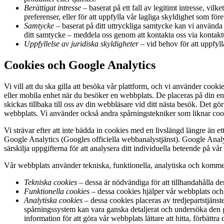
Berättigat intresse
– baserat på ett fall av legitimt intresse, vil
preferenser, eller för att uppfylla vår lagliga skyldighet som före
Samtycke
– baserat på ditt uttryckliga samtycke kan vi använda 
ditt samtycke – meddela oss genom att kontakta oss via kontaktup
Uppfyllelse av juridiska skyldigheter
– vid behov för att uppfylla
Cookies och Google Analytics
Vi vill att du ska gilla att besöka vår plattform, och vi använder cooki
eller mobila enhet när du besöker en webbplats. De placeras på din enh
skickas tillbaka till oss av din webbläsare vid ditt nästa besök. Det gö
webbplats. Vi använder också andra spårningstekniker som liknar cooki
Vi strävar efter att inte bädda in cookies med en livslängd längre än e
Google Analytics (Googles officiella webbanalystjänst). Google Analyti
särskilja uppgifterna för att analysera ditt individuella beteende på vå
Vår webbplats använder tekniska, funktionella, analytiska och kommer
Tekniska cookies
– dessa är nödvändiga för att tillhandahålla d
Funktionella cookies
– dessa cookies hjälper vår webbplats och 
Analytiska cookies
– dessa cookies placeras av tredjepartstjänst
spårningssystem kan vara ganska detaljerat och undersöka den g
information för att göra vår webbplats lättare att hitta, förbättr