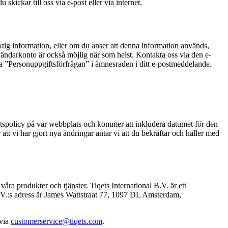
kickar till oss via e-post eller via internet.
aktig information, eller om du anser att denna information används,
användarkonto är också möjlig när som helst. Kontakta oss via den e-
dera ”Personuppgiftsförfrågan” i ämnesraden i ditt e-postmeddelande.
itetspolicy på vår webbplats och kommer att inkludera datumet för den
tt vi har gjort nya ändringar antar vi att du bekräftar och håller med
åra produkter och tjänster. Tiqets International B.V. är ett
B.V.:s adress är James Wattstraat 77, 1097 DL Amsterdam,
 via
customerservice@tiqets.com
.