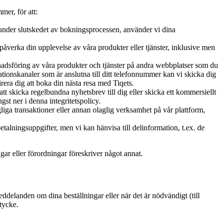
mer, för att:
on under slutskedet av bokningsprocessen, använder vi dina
påverka din upplevelse av våra produkter eller tjänster, inklusive men
adsföring av våra produkter och tjänster på andra webbplatser som du
onskanaler som är anslutna till ditt telefonnummer kan vi skicka dig
era dig att boka din nästa resa med Tiqets.
tt skicka regelbundna nyhetsbrev till dig eller skicka ett kommersiellt
st ner i denna integritetspolicy.
ägliga transaktioner eller annan olaglig verksamhet på vår plattform,
betalningsuppgifter, men vi kan hänvisa till delinformation, t.ex. de
gar eller förordningar föreskriver något annat.
eddelanden om dina beställningar eller när det är nödvändigt (till
tycke.