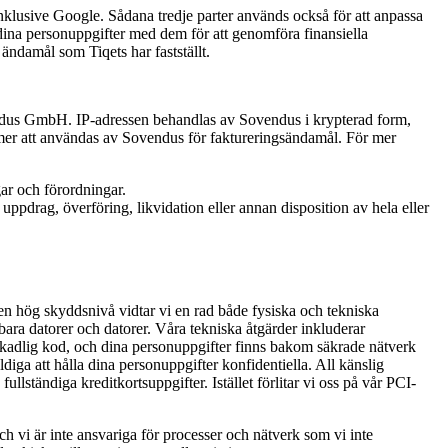
inklusive Google. Sådana tredje parter används också för att anpassa
 dina personuppgifter med dem för att genomföra finansiella
 ändamål som Tiqets har fastställt.
Sovendus GmbH. IP-adressen behandlas av Sovendus i krypterad form,
mer att användas av Sovendus för faktureringsändamål. För mer
gar och förordningar.
uppdrag, överföring, likvidation eller annan disposition av hela eller
en hög skyddsnivå vidtar vi en rad både fysiska och tekniska
ara datorer och datorer. Våra tekniska åtgärder inkluderar
skadlig kod, och dina personuppgifter finns bakom säkrade nätverk
ldiga att hålla dina personuppgifter konfidentiella. All känslig
ullständiga kreditkortsuppgifter. Istället förlitar vi oss på vår PCI-
och vi är inte ansvariga för processer och nätverk som vi inte