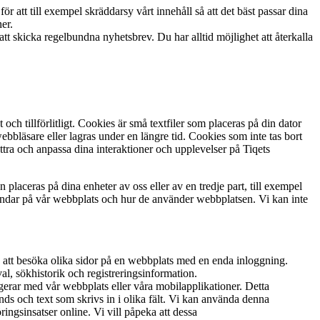
ör att till exempel skräddarsy vårt innehåll så att det bäst passar dina
ner.
tt skicka regelbundna nyhetsbrev. Du har alltid möjlighet att återkalla
och tillförlitligt. Cookies är små textfiler som placeras på din dator
bbläsare eller lagras under en längre tid. Cookies som inte tas bort
bättra och anpassa dina interaktioner och upplevelser på Tiqets
 placeras på dina enheter av oss eller av en tredje part, till exempel
 landar på vår webbplats och hur de använder webbplatsen. Vi kan inte
ig att besöka olika sidor på en webbplats med en enda inloggning.
l, sökhistorik och registreringsinformation.
agerar med vår webbplats eller våra mobilapplikationer. Detta
ds och text som skrivs in i olika fält. Vi kan använda denna
ringsinsatser online. Vi vill påpeka att dessa