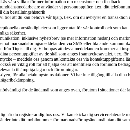
 Läs våra villkor för mer information om recensioner och feedback.
undtjänstmedarbetare använder vi personuppgifter, t.ex. ditt telefonnum
ll din beställningshistorik
r vi tror att du kan behöva vår hjälp, t.ex. om du avbryter en transakti
ceptionella omständigheter som ligger utanför vår kontroll och som kan 
nliga säkerhet.
munikation, inklusive nyhetsbrev (se mer information nedan) och markn
 ta emot marknadsföringsmeddelanden via SMS eller liknande kommunikati
 från Tiqets till dig. Vi hoppas att dessa meddelanden kommer att inspir
ina personuppgifter av de skäl som anges i samtyckesavtalet, t.ex. för a
amtycke – meddela oss genom att kontakta oss via kontaktuppgifterna läng
ckså en viktig roll för att hjälpa oss att identifiera och förhindra bedr
levanta tillämpliga lagar och förordningar.
en, för alla betalningstransaktioner. Vi har inte tillgång till alla dina 
bedrägeribekämpning.
t nödvändigt för de ändamål som anges ovan, förutom i situationer där la
dig när du registrerar dig hos oss. Vi kan skicka dig servicerelaterade m
 använder inte ditt mobilnummer för marknadsföringsändamål utan ditt sam