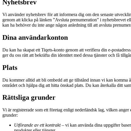
Nyhetsbrev
Vi använder nyhetsbrev för att informera dig om den senaste utveckl
genom att klicka på länken ”Avsluta prenumeration” i nyhetsbrevet ell
kan ha behöver du inte ange någon anledning till att avsluta prenumer
Dina användarkonton
Du kan ha skapat ett Tiqets-konto genom att verifiera din e-postadress,
ger du oss rätt att bekräfta din identitet med dessa tjänster och få til
Plats
Du kommer alltid att bli ombedd att ge tillstånd innan vi kan komma åt 
området och hjälpa dig att hitta önskad plats. Du kan återkalla ditt sam
Rättsliga grunder
Vi är registrerade som ett företag enligt nederländsk lag, vilken ange
grunder:
Utförande av ett kontrakt
– vi kan använda dina uppgifter basera
produkter eller tjänster.