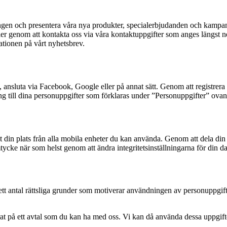
ingen och presentera våra nya produkter, specialerbjudanden och kampa
er genom att kontakta oss via våra kontaktuppgifter som anges längst ne
ationen på vårt nyhetsbrev.
 ansluta via Facebook, Google eller på annat sätt. Genom att registrera d
lgång till dina personuppgifter som förklaras under ”Personuppgifter” ovan
din plats från alla mobila enheter du kan använda. Genom att dela din pl
tycke när som helst genom att ändra integritetsinställningarna för din da
r ett antal rättsliga grunder som motiverar användningen av personuppgif
t på ett avtal som du kan ha med oss. Vi kan då använda dessa uppgifter 