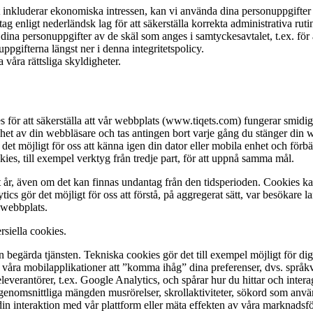
ket inkluderar ekonomiska intressen, kan vi använda dina personuppgifter f
tag enligt nederländsk lag för att säkerställa korrekta administrativa ruti
dina personuppgifter av de skäl som anges i samtyckesavtalet, t.ex. för a
pgifterna längst ner i denna integritetspolicy.
 våra rättsliga skyldigheter.
es för att säkerställa att vår webbplats (www.tiqets.com) fungerar smidigt 
et av din webbläsare och tas antingen bort varje gång du stänger din we
r det möjligt för oss att känna igen din dator eller mobila enhet och för
es, till exempel verktyg från tredje part, för att uppnå samma mål.
tt år, även om det kan finnas undantag från den tidsperioden. Cookies kan
cs gör det möjligt för oss att förstå, på aggregerat sätt, var besökare
r webbplats.
siella cookies.
en begärda tjänsten. Tekniska cookies gör det till exempel möjligt för d
våra mobilapplikationer att ”komma ihåg” dina preferenser, dvs. språkva
eleverantörer, t.ex. Google Analytics, och spårar hur du hittar och inter
enomsnittliga mängden musrörelser, skrollaktiviteter, sökord som använ
a din interaktion med vår plattform eller mäta effekten av våra marknadsfö