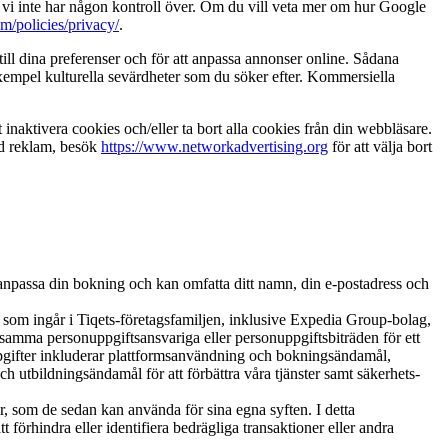
 vi inte har någon kontroll över. Om du vill veta mer om hur Google
m/policies/privacy/
.
ill dina preferenser och för att anpassa annonser online. Sådana
exempel kulturella sevärdheter som du söker efter. Kommersiella
 inaktivera cookies och/eller ta bort alla cookies från din webbläsare.
ydd reklam, besök
https://www.networkadvertising.org
för att välja bort
r anpassa din bokning och kan omfatta ditt namn, din e-postadress och
 som ingår i Tiqets-företagsfamiljen, inklusive Expedia Group-bolag,
mma personuppgiftsansvariga eller personuppgiftsbiträden för ett
uppgifter inkluderar plattformsanvändning och bokningsändamål,
tbildningsändamål för att förbättra våra tjänster samt säkerhets-
er, som de sedan kan använda för sina egna syften. I detta
 förhindra eller identifiera bedrägliga transaktioner eller andra