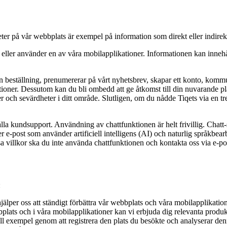
r på vår webbplats är exempel på information som direkt eller indirekt r
ller använder en av våra mobilapplikationer. Informationen kan innehåll
en beställning, prenumererar på vårt nyhetsbrev, skapar ett konto, kom
tioner. Dessutom kan du bli ombedd att ge åtkomst till din nuvarande pl
ser och sevärdheter i ditt område. Slutligen, om du nådde Tiqets via en tr
ålla kundsupport. Användning av chattfunktionen är helt frivillig. Chatt
er e-post som använder artificiell intelligens (AI) och naturlig språkbe
a villkor ska du inte använda chattfunktionen och kontakta oss via e-po
:
älper oss att ständigt förbättra vår webbplats och våra mobilapplikation
lats och i våra mobilapplikationer kan vi erbjuda dig relevanta produkt
ill exempel genom att registrera den plats du besökte och analyserar den