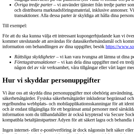
Övriga tredje parter
– vi använder tjänster från tredje parter s
och distribuera marknadsföringsmaterial, inklusive annonser. Vi
transaktioner. Alla dessa parter är skyldiga att hålla dina perso
Till exempel:
För att du ska kunna välja ett intressant kupongerbjudande kan vi öve
kommer uteslutande att användas för datasäkerhetsändamål och komme
information om behandlingen av dina uppgifter, besök
https://www.so
Rättsliga skyldigheter
– vi kan vara tvungna att lämna ut dina pe
Företagstransaktioner
– vi kan dela dina uppgifter med en tredje
någon del av vår verksamhet, våra tillgångar eller vårt lager med
Hur vi skyddar personuppgifter
Vi åtar oss att skydda dina personuppgifter mot obehörig användning, 
säkerhetsåtgärder. Fysiska säkerhetsåtgärder inkluderar begränsad och
regelbundna webbplats- och mobilapplikationsskanningar för att ident
och är endast tillgängliga för ett begränsat antal personer med särskild
information som du tillhandahåller är också krypterad via Secure Socket L
kompatibla betaltjänstpartner Adyen för att säkert lagra och behandla 
Ingen internet- eller e-postöverföring är dock någonsin helt säker eller