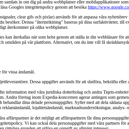
om samlats in om dig på andra webbplatser eller mobilapplikationer som
u läsa Googles integritetspolicy genom att besöka
https://www.google.co
gnaler, clear gifs och pixlar) används för att anpassa våra nyhetsbrev t
besöker. Denna "återinriktning" baseras på dina surfaktiviteter, till 
ndigt återkommer på olika webbplatser.
s kan återkallas när som helst genom att ställa in din webbläsare för att
 och områden på vår plattform. Alternativt, om du inte vill få skräddars
r för vissa ändamål.
ettleverantörer. Dessa uppgifter används för att slutföra, bekräfta elle
din information med våra juridiska dotterbolag och andra Tiqets-enheter
om. Andra företag inom Expedia-koncernen agerar antingen som gemensa
och behandlar dina delade personuppgifter. Syftet med att dela sådana 
eklamändamål, lojalitetsändamål, marknadsundersökningar, analys- och u
ra affärspartner är det möjligt att affärspartnern får dina personuppgift
itetspolicy. Vi kan också dela personuppgifter med våra partners för att
den rättsliga grunden att utföra en uppgift av allmänt intresse).