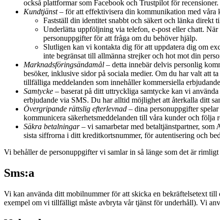
också plattformar som Facebook och Trustpilot för recensioner.
Kundtjänst
– för att effektivisera din kommunikation med våra k
Fastställ din identitet snabbt och säkert och länka direkt ti
Underlätta uppföljning via telefon, e-post eller chatt. Nä
personuppgifter för att fråga om du behöver hjälp.
Slutligen kan vi kontakta dig för att uppdatera dig om ex
inte begränsat till allmänna strejker och hot mot din perso
Marknadsföringsändamål
– detta innebär delvis personlig kom
besöker, inklusive sidor på sociala medier. Om du har valt att
tillfälliga meddelanden som innehåller kommersiella erbjudanden
Samtycke
– baserat på ditt uttryckliga samtycke kan vi använda d
erbjudande via SMS. Du har alltid möjlighet att återkalla ditt s
Övergripande rättslig efterlevnad
– dina personuppgifter spelar o
kommunicera säkerhetsmeddelanden till våra kunder och följa re
Säkra betalningar
– vi samarbetar med betaltjänstpartner, som Ady
sista siffrorna i ditt kreditkortsnummer, för autentisering och 
Vi behåller de personuppgifter vi samlar in så länge som det är rimlig
Sms:a
Vi kan använda ditt mobilnummer för att skicka en bekräftelsetext till 
exempel om vi tillfälligt måste avbryta vår tjänst för underhåll). Vi